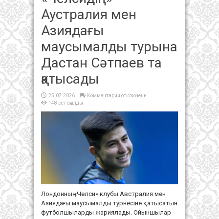
Аустралия мен
Азиядағы
маусымалды турына
Дастан Сәтпаев та
қатысады
к
25.07.2026
Комментарии
отключены
записи
148 рет оқылды
«Челсидің»
Аустралия
мен
Азиядағы
маусымалды
турына
Дастан
Сәтпаев
та
қатысады
Лондонның «Челси» клубы Австралия мен
Азиядағы маусымалды турнесіне қатысатын
футболшыларды жариялады. Ойыншылар