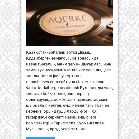
халықтық
классиканың
заманауи
үлгісін
ұсынды
Қазақстанның Халық әртісі Димаш
Құдайберген өзінің YouTube арнасында
қазақтың халық әні «Aqerke» шығармасының
заманауи нұсқасын көпшілікке ұсынды, деп
жазды Jastar janary порталы
dimashnews.com сайтына сілтеме жасап.
Фото: kudaibergenov.dimash Бұл туынды ұзақ
жылдар бойы халық әншілерінің
орындауында домбыраның сүйемелдеуімен
шырқалып келген. Әнді кеңінен танытқан ең
көрнекті орындаушылардың бірі – ХХ
ғасырдағы көрнекті қазақ әншісі әрі
композиторы Ғарифолла Құрманғалиев.
Музыкалық продюсер ретінде ...