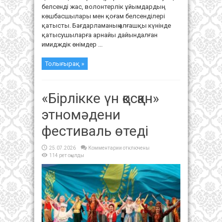
белсенді жас, волонтерлік ұйымдардың
көшбасшылары мен қоғам белсенділері
қатысты. Бағдарламаның алғашқы күнінде
қатысушыларға арнайы дайындалған
имидждік өнімдер ...
Толығырақ »
«Бірлікке үн қосқан»
этномәдени
фестиваль өтеді
к
25.07.2026
Комментарии
отключены
записи
114 рет оқылды
«Бірлікке
үн
қосқан»
этномәдени
фестиваль
өтеді