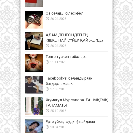
Өз бағаңды білесің бе?
26.04.2026
АДАМ ДЕНЕСІНДЕГІ ЕҢ
КІШКЕНТАЙ СҮЙЕК ҚАЙ ЖЕРДЕ?
26.04.2025
Тәнге түскен таңбалар…
11.11.2023
Facebook-ті бағындырған
бағдарламашы
27.09.2018
Жұмагүл Мұрсалова. ҒАШЫҚТЫҚ
ҒАЛАМАТЫ
25.10.2016
Ерте ұйықтаудың 6 пайдасы
23.04.2019