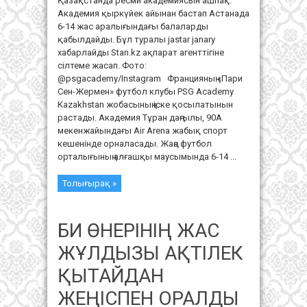
Қазақстанда ресми академиясын ашпақ.
Академия қыркүйек айынан бастап Астанада
6-14 жас аралығындағы балаларды
қабылдайды. Бұл туралы jastar janary
хабарлайды Stan.kz ақпарат агенттігіне
сілтеме жасап. Фото:
@psgacademy/Instagram Францияның «Пари
Сен-Жермен» футбол клубы PSG Academy
Kazakhstan жобасының іске қосылатынын
растады. Академия Тұран даңғылы, 90А
мекенжайындағы Air Arena жабық спорт
кешенінде орналасады. Жаңа футбол
орталығының алғашқы маусымында 6-14 ...
Толығырақ »
БИ ӨНЕРІНІҢ ЖАС
ЖҰЛДЫЗЫ АҚТІЛЕК
ҚЫТАЙДАН
ЖЕҢІСПЕН ОРАЛДЫ