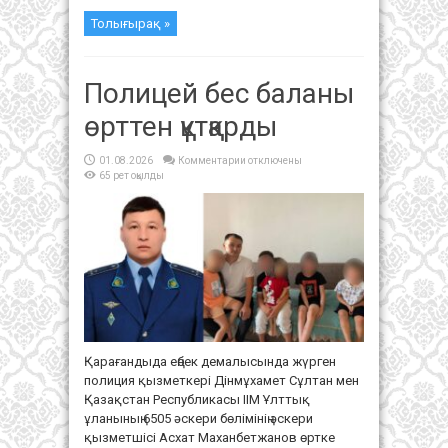
Толығырақ »
Полицей бес баланы
өрттен құтқарды
к
01.08.2026
Комментарии
отключены
записи
65 рет оқылды
Полицей
бес
баланы
өрттен
құтқарды
Қарағандыда еңбек демалысында жүрген
полиция қызметкері Дінмұхамет Сұлтан мен
Қазақстан Республикасы ІІМ Ұлттық
ұланының 6505 әскери бөлімінің әскери
қызметшісі Асхат Маханбетжанов өртке