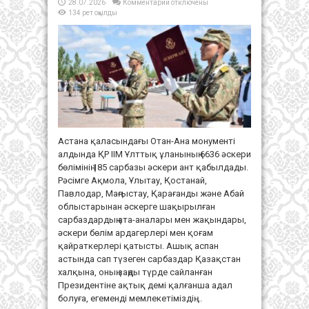
к
28.07.2026
Комментарии
отключены
записи
134 рет оқылды
Елорда
төрінде
Ұлттық
ұлан
сарбаздарының
ант
беру
рәсімі
өтті
Астана қаласындағы Отан-Ана монументі
алдында ҚР ІІМ Ұлттық ұланының 6636 әскери
бөлімінің 185 сарбазы әскери ант қабылдады.
Рәсімге Ақмола, Ұлытау, Қостанай,
Павлодар, Маңғыстау, Қарағанды және Абай
облыстарынан әскерге шақырылған
сарбаздардың ата-аналары мен жақындары,
әскери бөлім ардагерлері мен қоғам
қайраткерлері қатысты. Ашық аспан
астында сап түзеген сарбаздар Қазақстан
халқына, оның заңды түрде сайланған
Президентіне ақтық демі қалғанша адал
болуға, егеменді мемлекетіміздің ...