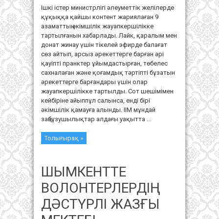
Ішкі істер министрлігі әлеуметтік желілерде
құқыққа қайшы контент жариялаған 9
азаматтың әкімшілік жауапкершілікке
тартылғанын хабарлады. Лайк, қаралым мен
донат жинау үшін тікелей эфирде балағат
сөз айтып, арсыз әрекеттерге барған әрі
қауіпті пранктер ұйымдастырған, төбелес
сахналаған және қоғамдық тәртіпті бұзатын
әрекеттерге барғандары үшін олар
жауапкершілікке тартылды. Сот шешімімен
кейбіріне айыппұл салынса, енді бірі
әкімшілік қамауға алынды. ІІМ мұндай
заңбұзушылықтар алдағы уақытта ...
Толығырақ »
ШЫМКЕНТТЕ
ВОЛОНТЕРЛЕРДІҢ
ДӘСТҮРЛІ ЖАЗҒЫ