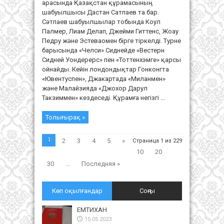
арасында Қазақстан құрамасының
шабуылшысы Дастан Сатпаев та бар.
Сәтпаев шабуылшылар тобында Коул
Палмер, Лиам Делап, Джейми Гиттенс, Жоау
Педру және Эстеваомен бірге тіркелді. Турне
барысында «Челси» Сиднейде «Вестерн
Сидней Уондерерс» пен «Тоттенхэмге» қарсы
ойнайды. Кейін лондондықтар Гонконгта
«Ювентуспен», Джакартада «Миланмен»
және Малайзияда «Джохор Дарул
Такзиммен» кездеседі. Құрамға негізгі ...
Толығырақ »
1
2
3
4
5
»
Страница 1 из 229
10
20
30
...
Последняя »
Көп оқылғандар
Соңғы
ЕМТИХАН
15.05.2023