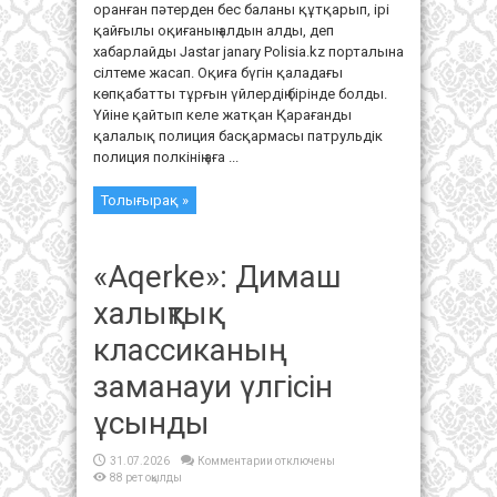
оранған пәтерден бес баланы құтқарып, ірі
қайғылы оқиғаның алдын алды, деп
хабарлайды Jastar janary Polisia.kz порталына
сілтеме жасап. Оқиға бүгін қаладағы
көпқабатты тұрғын үйлердің бірінде болды.
Үйіне қайтып келе жатқан Қарағанды
қалалық полиция басқармасы патрульдік
полиция полкінің аға ...
Толығырақ »
«Aqerke»: Димаш
халықтық
классиканың
заманауи үлгісін
ұсынды
к
31.07.2026
Комментарии
отключены
записи
88 рет оқылды
«Aqerke»:
Димаш