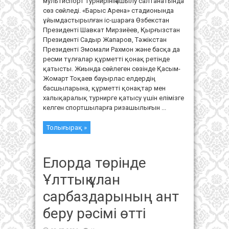
мультиспорт турнирінің ашылу салтанатында
сөз сөйледі. «Барыс Арена» стадионында
ұйымдастырылған іс-шараға Өзбекстан
Президенті Шавкат Мирзиёев, Қырғызстан
Президенті Садыр Жапаров, Тәжікстан
Президенті Эмомали Рахмон және басқа да
ресми тұлғалар құрметті қонақ ретінде
қатысты. Жиында сөйлеген сөзінде Қасым-
Жомарт Тоқаев бауырлас елдердің
басшыларына, құрметті қонақтар мен
халықаралық турнирге қатысу үшін елімізге
келген спортшыларға ризашылығын ...
Толығырақ »
Елорда төрінде
Ұлттық ұлан
сарбаздарының ант
беру рәсімі өтті