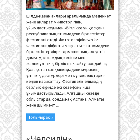
Шілде-қазан айлары аралығында Мәдениет
және ақпарат министрлігінің
ұйымдастыруымен «Бірлікке үн қосқан»
республикалық этномәдени бірлестіктер
фестивалі өтеді. Фото: qarajalnews.kz
Фестивальдің басты мақсаты – этномәдени
бірлестіктердің шығармашылық әлеуетін
дамыту, қоғамдық келісім мен
жалпыұлттық бірлікті нығайту, сондай-ақ
Қазақстан халқының мәдени мұрасын,
ұлттық дәстүрлері мен құндылықтарын
кеңінен насихаттау. Фестиваль еліміздің
барлық өңірінде екі кезең бойынша
ұйымдастырылады. Алғашқы кезеңде
облыстарда, сондай-ақ Астана, Алматы
және Шымкент ...
Толығырақ »
«Челсидің»