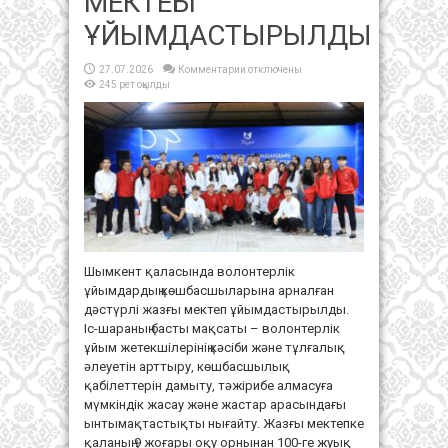
МЕКТЕБІ
ҰЙЫМДАСТЫРЫЛДЫ
к
27.07.2026
Комментарии
отключены
записи
245 рет оқылды
ШЫМКЕНТТЕ
ВОЛОНТЕРЛЕРДІҢ
ДӘСТҮРЛІ
ЖАЗҒЫ
МЕКТЕБІ
ҰЙЫМДАСТЫРЫЛДЫ
Шымкент қаласында волонтерлік
ұйымдардың көшбасшыларына арналған
дәстүрлі жазғы мектеп ұйымдастырылды.
Іс-шараның басты мақсаты – волонтерлік
ұйым жетекшілерінің кәсіби және тұлғалық
әлеуетін арттыру, көшбасшылық
қабілеттерін дамыту, тәжірибе алмасуға
мүмкіндік жасау және жастар арасындағы
ынтымақтастықты нығайту. Жазғы мектепке
қаланың 9 жоғары оқу орнынан 100-ге жуық