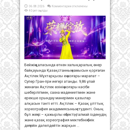
к
06.08.2026
Комментарии
отключены
записи
40 рет оқылды
БИ
ӨНЕРІНІҢ
ЖАС
ЖҰЛДЫЗЫ
АҚТІЛЕК
ҚЫТАЙДАН
ЖЕҢІСПЕН
ОРАЛДЫ
Бейжің қаласында өткен халықаралық өнер
байқауында Қазақстанның намысын қорғаған
Ақтілек Мұхтарқызы ең жоғары марапат –
Супер Гран-при иегері атанды. 9,86 ұпай
жинаған Ақтілек өзінің жоғары кәсіби
шеберлігімен, сахна мәдениетімен және
ерекше орындау мәнерімен қазылар
алқасын тәнті етті. Ақтілек – Қазақ ұлттық
хореография академиясының студенті. Оның
бұл жеңісі – қажырлы еңбектің, талмай ізденудің
және қазақ хореография мектебінің биік
деңгейін дәлелдейтін жарқын ...