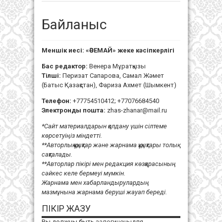
Байланыс
Меншік иесі: «ӘСЕМАЙ» жеке кәсіпкерлігі
Бас редактор:
Венера Мұратқызы
Тілші:
Перизат Сапарова, Самал Жәмет
(Батыс Қазақстан), Фариза Ахмет (Шымкент)
Телефон:
+77754510412; +77076684540
Электронды пошта:
zhas-zhanar@mail.ru
*Сайт материалдарын қолдану үшін сілтеме
көрсетуіңіз міндетті.
**Авторлық құқықтар және жарнама құқықтары толық
сақталады.
**Авторлар пікірі мен редакция көзқарасының
сәйкес келе бермеуі мүмкін.
Жарнама мен хабарландырулардың
мазмұнына жарнама беруші жауап береді.
ПІКІР ЖАЗУ
Вы должны быть
залогинены
для