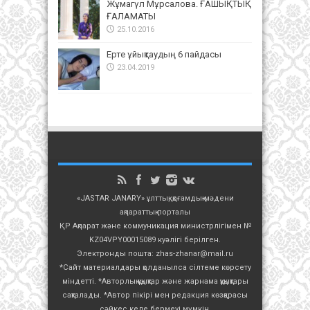
Жұмагүл Мұрсалова. ҒАШЫҚТЫҚ
ҒАЛАМАТЫ
25.10.2016
Ерте ұйықтаудың 6 пайдасы
23.04.2019
«JASTAR JANARY» ұлттық, қоғамдық-мәдени
ақпараттық порталы
ҚР Ақпарат және коммуникация министрлігімен №
KZ04VPY00015089 куәлігі берілген.
Электронды пошта: zhas-zhanar@mail.ru
*Сайт материалдары қолданылса сілтеме көрсету
міндетті. *Авторлық құқықтар және жарнама құқықтары
сақталады. *Автор пікірі мен редакция көзқарасы
сәйкес келе бермеуі мүмкін.