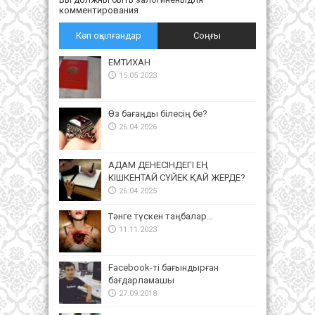
комментирования
Көп оқылғандар
Соңғы
ЕМТИХАН
15.05.2023
Өз бағаңды білесің бе?
26.04.2026
АДАМ ДЕНЕСІНДЕГІ ЕҢ
КІШКЕНТАЙ СҮЙЕК ҚАЙ ЖЕРДЕ?
26.04.2025
Тәнге түскен таңбалар…
11.11.2023
Facebook-ті бағындырған
бағдарламашы
27.09.2018