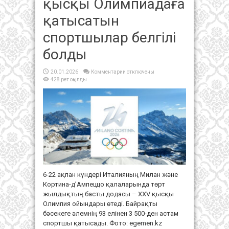
қысқы Олимпиадаға
қатысатын
спортшылар белгілі
болды
к
20.01.2026
Комментарии
отключены
записи
428 рет оқылды
Қазақстаннан
XXV
қысқы
Олимпиадаға
қатысатын
спортшылар
белгілі
болды
6-22 ақпан күндері Италияның Милан және
Кортина-д’Ампеццо қалаларында төрт
жылдықтың басты додасы – XXV қысқы
Олимпия ойындары өтеді. Байрақты
бәсекеге әлемнің 93 елінен 3 500-ден астам
спортшы қатысады. Фото: egemen.kz