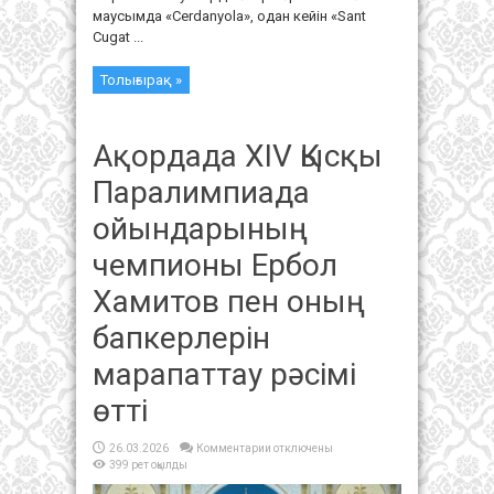
маусымда «Cerdanyola», одан кейін «Sant
Cugat ...
Толығырақ »
Ақордада ХІV Қысқы
Паралимпиада
ойындарының
чемпионы Ербол
Хамитов пен оның
бапкерлерін
марапаттау рәсімі
өтті
к
26.03.2026
Комментарии
отключены
записи
399 рет оқылды
Ақордада
ХІV