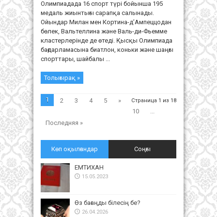
Олимпиадада 16 спорт түрі бойынша 195
медаль жиынтығы сарапқа салынады.
Ойындар Милан мен Кортина-д’Ампеццодан
бөлек, Вальтеллина және Валь-ди-Фьемме
кластерлерінде де өтеді. Қысқы Олимпиада
бағдарламасына биатлон, коньки және шаңғы
спорттары, шайбалы ...
Толығырақ »
1
2
3
4
5
»
Страница 1 из 18
10
...
Последняя »
Көп оқылғандар
Соңғы
ЕМТИХАН
15.05.2023
Өз бағаңды білесің бе?
26.04.2026