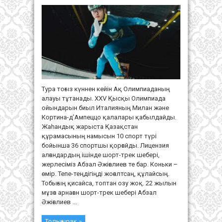
ТАМҒАН
ТЕР
Тура тоғыз күннен кейін Ақ Олимпиаданың
алауы тұтанады. XXV Қысқы Олимпиада
ойындарын биыл Италияның Милан және
Кортина-д’Ампеццо қалалары қабылдайды.
Жаһандық жарыста Қазақстан
құрамасының намысын 10 спорт түрі
бойынша 36 спортшы қорғайды. Лицензия
алғандардың ішінде шорт-трек шебері,
жерлесіміз Абзал Әжіғалиев те бар. Коньки –
өмір. Тепе-теңдігіңді жоғалтсаң, құлайсың.
Тобығың қисайса, топтан озу жоқ. 22 жылын
мұзға арнаған шорт-трек шебері Абзал
Әжіғалиев ...
Толығырақ »