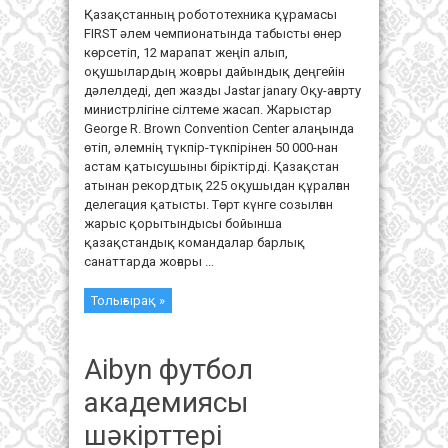
Қазақстанның робототехника құрамасы
FIRST әлем чемпионатында табысты өнер
көрсетіп, 12 марапат жеңіп алып,
оқушылардың жоғары дайындық деңгейін
дәлелдеді, деп жазды Jastar janary Оқу-ағарту
министрлігіне сілтеме жасап. Жарыстар
George R. Brown Convention Center алаңында
өтіп, әлемнің түкпір-түкпірінен 50 000-нан
астам қатысушыны біріктірді. Қазақстан
атынан рекордтық 225 оқушыдан құралған
делегация қатысты. Төрт күнге созылған
жарыс қорытындысы бойынша
қазақстандық командалар барлық
санаттарда жоғары ...
Толығырақ »
Aibyn футбол
академиясы
шәкірттері