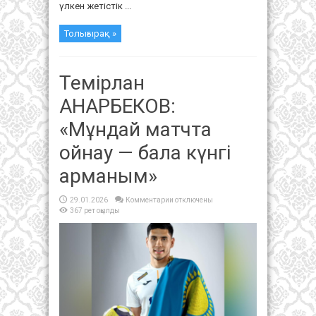
үлкен жетістік ...
Толығырақ »
Темірлан
АНАРБЕКОВ:
«Мұндай матчта
ойнау — бала күнгі
арманым»
к
29.01.2026
Комментарии
отключены
записи
367 рет оқылды
Темірлан
АНАРБЕКОВ:
«Мұндай
матчта
ойнау
—
бала
күнгі
арманым»