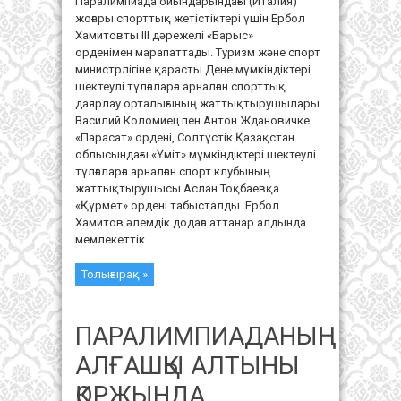
Паралимпиада ойындарындағы (Италия)
жоғары спорттық жетістіктері үшін Ербол
Хамитовты III дәрежелі «Барыс»
орденімен марапаттады. Туризм және спорт
министрлігіне қарасты Дене мүмкіндіктері
шектеулі тұлғаларға арналған спорттық
даярлау орталығының жаттықтырушылары
Василий Коломиец пен Антон Ждановичке
«Парасат» ордені, Солтүстік Қазақстан
облысындағы «Үміт» мүмкіндіктері шектеулі
тұлғаларға арналған спорт клубының
жаттықтырушысы Аслан Тоқбаевқа
«Құрмет» ордені табысталды. Ербол
Хамитов әлемдік додаға аттанар алдында
мемлекеттік ...
Толығырақ »
ПАРАЛИМПИАДАНЫҢ
АЛҒАШҚЫ АЛТЫНЫ
ҚОРЖЫНДА