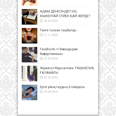
АДАМ ДЕНЕСІНДЕГІ ЕҢ
КІШКЕНТАЙ СҮЙЕК ҚАЙ ЖЕРДЕ?
26.04.2025
Тәнге түскен таңбалар…
11.11.2023
Facebook-ті бағындырған
бағдарламашы
27.09.2018
Жұмагүл Мұрсалова. ҒАШЫҚТЫҚ
ҒАЛАМАТЫ
25.10.2016
Ерте ұйықтаудың 6 пайдасы
23.04.2019