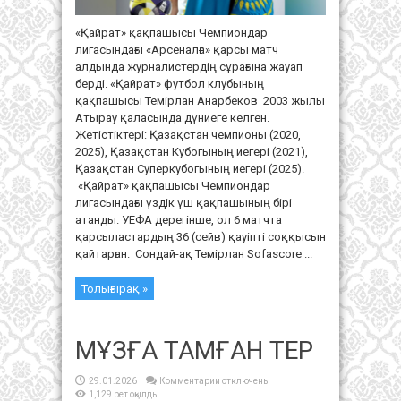
«Қайрат» қақпашысы Чемпиондар
лигасындағы «Арсеналға» қарсы матч
алдында журналистердің сұрағына жауап
берді. «Қайрат» футбол клубының
қақпашысы Темірлан Анарбеков 2003 жылы
Атырау қаласында дүниеге келген.
Жетістіктері: Қазақстан чемпионы (2020,
2025), Қазақстан Кубогының иегері (2021),
Қазақстан Суперкубогының иегері (2025).
«Қайрат» қақпашысы Чемпиондар
лигасындағы үздік үш қақпашының бірі
атанды. УЕФА дерегінше, ол 6 матчта
қарсыластардың 36 (сейв) қауіпті соққысын
қайтарған. Сондай-ақ Темірлан Sofascore ...
Толығырақ »
МҰЗҒА ТАМҒАН ТЕР
к
29.01.2026
Комментарии
отключены
записи
1,129 рет оқылды
МҰЗҒА