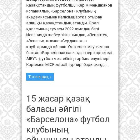
қазақстандық футболшы Кәрім Меңдіканов
испаниялық «Барселона» клубының
академиясымен келісімшартқа отырған
алғашқы қазақстандық атанды. Орал
қаласының тумасы 2022 жылдан бері
Испанияда шеберлігін шыңдап, «Леванте»,
«Эспаньол» және «Серданьола»
клубтарында ойнаған. Ол келесі маусымнан
бастап «Барселона» сапында өнер көрсетеді.
AIBYN футбол мектебінің тәрбиеленушілері
Кәріммен MICFootball турнирі барысында ...
Толығырақ »
15 жасар қазақ
баласы әйгілі
«Барселона» футбол
клубының
ойыншысы атанды