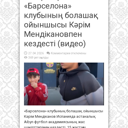
«Барселона»
клубының болашақ
ойыншысы Кәрім
Мендікановпен
кездесті (видео)
к
27.04.2026
Комментарии
отключены
записи
369 рет оқылды
Aibyn
футбол
академиясы
шәкірттері
«Барселона»
клубының
болашақ
ойыншысы
Кәрім
Мендікановпен
кездесті
(видео)
«Барселона» клубының болашақ ойыншысы
Кәрім Мендіканов Испанияда астаналық
Aibyn футбол академиясының жас
шәкірттерімен кездесті. 15 жастағы