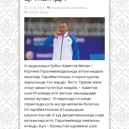
к
13.03.2026
Комментарии
отключены
записи
328 рет оқылды
ПАРАЛИМПИАДАНЫҢ
АЛҒАШҚЫ
АЛТЫНЫ
ҚОРЖЫНДА
Отандасымыз Ербол Хамитов Милан–
Кортина Паралимпиадасында алтын медаль
еншіледі. Парабиатлоншы отырып қуалау
жарысында топ жарды. Фото: Туризм және
спорт министрлігі Бұл медаль – Хамитов
үшін Италияда өтіп жатқан ойындардағы
екінші жүлдесі. 10 наурызда ол шаңғы
спринтінде қола жүлде иеленген болатын.
Ол парабиатлоннан 4,5 шақырым
қашықтықтағы із қуу дисциплинасында үздік
нәтиже көрсетіп, Паралимпиада чемпионы
атанды. Бұл – Қазақстан құрамасы үшін