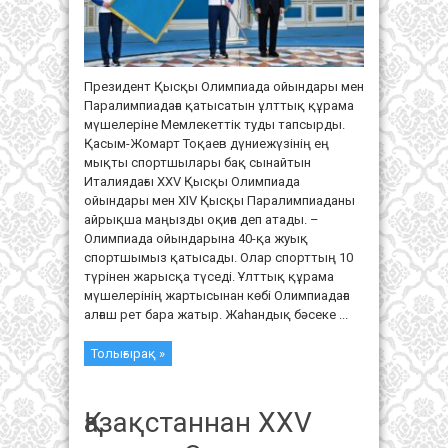
туды
тапсырды
Президент Қысқы Олимпиада ойындары мен
Паралимпиадаға қатысатын ұлттық құрама
мүшелеріне Мемлекеттік туды тапсырды.
Қасым-Жомарт Тоқаев дүниежүзінің ең
мықты спортшылары бақ сынайтын
Италиядағы XXV Қысқы Олимпиада
ойындары мен XIV Қысқы Паралимпиаданы
айрықша маңызды оқиға деп атады. –
Олимпиада ойындарына 40-қа жуық
спортшымыз қатысады. Олар спорттың 10
түрінен жарысқа түседі. Ұлттық құрама
мүшелерінің жартысынан көбі Олимпиадаға
алғаш рет бара жатыр. Жаһандық бәсеке ...
Толығырақ »
Қазақстаннан XXV