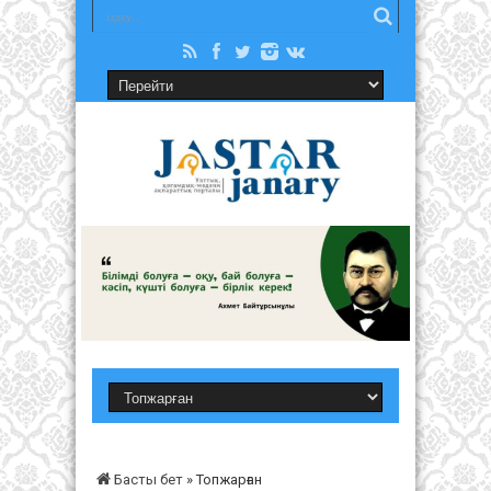
Басты бет
»
Топжарған