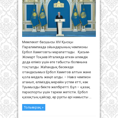
Қысқы
Паралимпиада
ойындарының
чемпионы
Ербол
Хамитов
пен
оның
бапкерлерін
марапаттау
рәсімі
өтті
Мемлекет басшысы ХІV Қысқы
Паралимпиада ойындарының чемпионы
Ербол Хамитовты марапаттады. Қасым-
Жомарт Тоқаев Италияда өткен әлемдік
дода еліміз үшін өте табысты болғанына
тоқталды. Жаһандық бәсекеде
отандасымыз Ербол Хамитов алтын және
қола медаль жеңіп алды. – Нағыз чемпион
атанып, еліміздің мерейін үстем етті, көк
Туымызды биікте желбіретті. Бұл – қазақ
параспорты үшін тарихи жетістік. Ербол
қазақтың қайсар, өр рухты әрі намысты ...
Толығырақ »