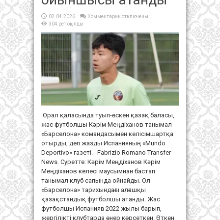
к
02.04.2026
Комментарии
отключены
записи
304 рет оқылды
15
жасар
қазақ
баласы
әйгілі
«Барселона»
футбол
клубының
ойыншысы
атанды
Орал қаласында туып-өскен қазақ баласы,
жас футболшы Кәрім Меңдіханов танымал
«Барселона» командасымен келісімшартқа
отырды, деп жазды Испанияның «Mundo
Deportivo» газеті. Fabrizio Romano Transfer
News. Суретте: Кәрім Меңдіханов Кәрім
Меңдіханов келесі маусымнан бастап
танымал клуб сапында ойнайды. Ол
«Барселона» тарихындағы алғашқы
қазақстандық футболшы атанды. Жас
футболшы Испанияға 2022 жылы барып,
жергілікті клубтарда өнер көрсеткен. Өткен