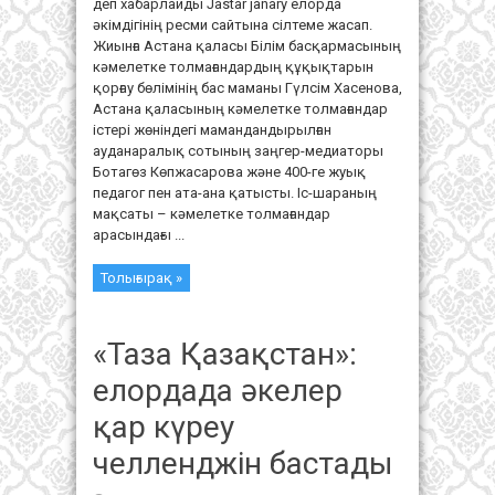
деп хабарлайды Jastar janary елорда
әкімдігінің ресми сайтына сілтеме жасап.
Жиынға Астана қаласы Білім басқармасының
кәмелетке толмағандардың құқықтарын
қорғау бөлімінің бас маманы Гүлсім Хасенова,
Астана қаласының кәмелетке толмағандар
істері жөніндегі мамандандырылған
ауданаралық сотының заңгер-медиаторы
Ботагөз Көпжасарова және 400-ге жуық
педагог пен ата-ана қатысты. Іс-шараның
мақсаты – кәмелетке толмағандар
арасындағы ...
Толығырақ »
«Таза Қазақстан»:
елордада әкелер
қар күреу
челленджін бастады