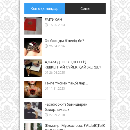
Көп оқылғандар
Соңғы
ЕМТИХАН
15.05.2023
Өз бағаңды білесің бе?
26.04.2026
АДАМ ДЕНЕСІНДЕГІ ЕҢ
КІШКЕНТАЙ СҮЙЕК ҚАЙ ЖЕРДЕ?
26.04.2025
Тәнге түскен таңбалар…
11.11.2023
Facebook-ті бағындырған
бағдарламашы
27.09.2018
Жұмагүл Мұрсалова. ҒАШЫҚТЫҚ