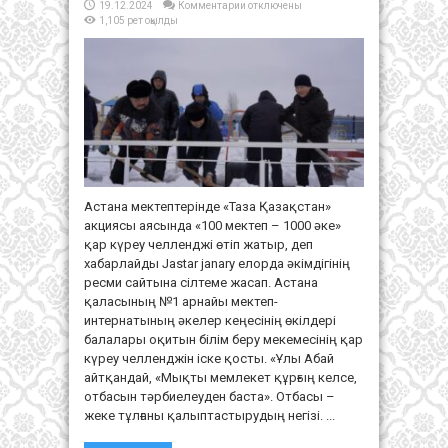
к
19.12.2024
Комментарии
отключены
записи
1,105 рет оқылды
«Таза
Қазақстан»:
елордада
әкелер
қар
күреу
челленджін
бастады
Астана мектептерінде «Таза Қазақстан»
акциясы аясында «100 мектеп – 1000 әке»
қар күреу челленджі өтіп жатыр, деп
хабарлайды Jastar janary елорда әкімдігінің
ресми сайтына сілтеме жасап. Астана
қаласының №1 арнайы мектеп-
интернатының әкелер кеңесінің өкілдері
балалары оқитын білім беру мекемесінің қар
күреу челленджін іске қосты. «Ұлы Абай
айтқандай, «Мықты мемлекет құрғың келсе,
отбасын тәрбиелеуден баста». Отбасы –
жеке тұлғаны қалыптастырудың негізі. ...