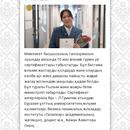
10
жас
ғалым
тұрғын
үй
сертификатына
ие
болды
Мемлекет басшысының тапсырмасын
орындау аясында 10 жас ғалымға тұрғын үй
сертификаттары табысталды. Бұл бастама
ғылыми жастарды қолдауда және олардың
кәсіби әрі жеке дамуына лайықты жағдай
жасау жолындағы маңызды қадам болды.
Бұл туралы Ғылым және жоғары білім
министрлігі хабарлады. Сертификат
иегерлерінің бірі – Л.Гумилев атындағы
Еуразия ұлттық университетінің ғылыми
қызметкері, Физика-техникалық ғылымдар
институты «Талапкер» академиясының
жетекшісі, доцент м.а., Айжан Ахметова.
Оның ...