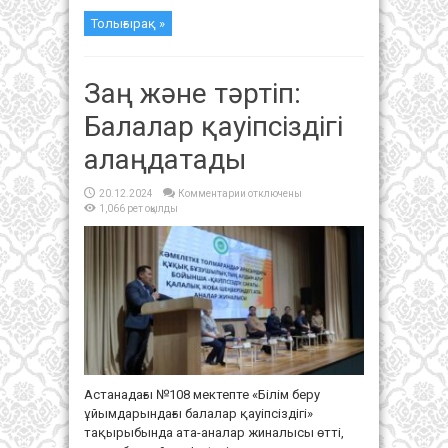
Толығырақ »
Заң және тәртіп:
Балалар қауіпсіздігі
алаңдатады
к
20.12.2024
Комментарии
отключены
записи
1,066 рет оқылды
Заң
және
тәртіп:
Балалар
қауіпсіздігі
алаңдатады
Астанадағы №108 мектепте «Білім беру
ұйымдарындағы балалар қауіпсіздігі»
тақырыбында ата-аналар жиналысы өтті,