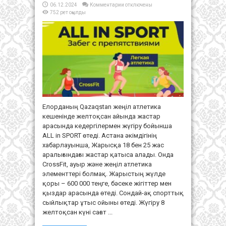
к
06.12.2024
Комментарии
отключены
записи
752 рет оқылды
Астанада
жастар
үшін
ALL
in
SPORT
жүгіру
жарысы
өтеді
Елорданың Qazaqstan жеңіл атлетика
кешенінде желтоқсан айында жастар
арасында кедергілермен жүгіру бойынша
ALL in SPORT өтеді. Астана әкімдігінің
хабарлауынша, Жарысқа 18 бен 25 жас
аралығындағы жастар қатыса алады. Онда
CrossFit, ауыр және жеңіл атлетика
элементтері болмақ. Жарыстың жүлде
қоры – 600 000 теңге, бәсеке жігіттер мен
қыздар арасында өтеді. Сондай-ақ спорттық
сыйлықтар ұтыс ойыны өтеді. Жүгіру 8
желтоқсан күні сағат ...