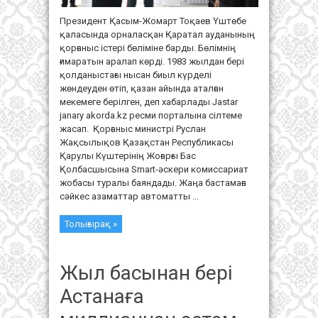
Президент Қасым-Жомарт Тоқаев Үштөбе
қаласында орналасқан Қаратал ауданының
қорғаныс істері бөліміне барды. Бөлімнің
ғимаратын аралап көрді. 1983 жылдан бері
қолданыстағы нысан биыл күрделі
жөндеуден өтіп, қазан айында аталған
мекемеге берілген, деп хабарлады Jastar
janary akorda.kz ресми порталына сілтеме
жасап. Қорғаныс министрі Руслан
Жақсылықов Қазақстан Республикасы
Қарулы Күштерінің Жоғарғы Бас
Қолбасшысына Smart-әскери комиссариат
жобасы туралы баяндады. Жаңа бастамаға
сәйкес азаматтар автоматты ...
Толығырақ »
Жыл басынан бері
Астанаға