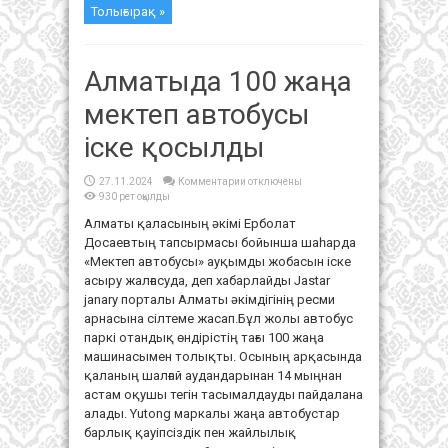
Толығырақ »
Алматыда 100 жаңа
мектеп автобусы
іске қосылды
к
27.11.2024
Комментарии
отключены
записи
930 рет оқылды
Алматыда
100
Алматы қаласының әкімі Ерболат
жаңа
мектеп
Досаевтың тапсырмасы бойынша шаһарда
автобусы
іске
«Мектеп автобусы» ауқымды жобасын іске
қосылды
асыру жалғасуда, деп хабарлайды Jastar
janary порталы Алматы әкімдігінің ресми
арнасына сілтеме жасап.Бұл жолы автобус
паркі отандық өндірістің тағы 100 жаңа
машинасымен толықты. Осының арқасында
қаланың шалғай аудандарынан 14 мыңнан
астам оқушы тегін тасымалдауды пайдалана
алады. Yutong маркалы жаңа автобустар
барлық қауіпсіздік пен жайлылық