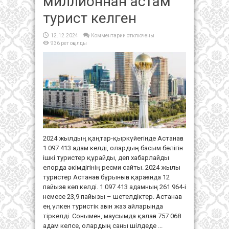
миллионнан астам
турист келген
к
12.12.2024
Комментарии
отключены
записи
936 рет оқылды
Жыл
басынан
бері
Астанаға
миллионнан
астам
турист
келген
2024 жылдың қаңтар-қыркүйегінде Астанаға
1 097 413 адам келді, олардың басым бөлігін
ішкі туристер құрайды, деп хабарлайды
елорда әкімдігінің ресми сайты. 2024 жылы
туристер Астанаға бұрынғыға қарағанда 12
пайызға көп келді. 1 097 413 адамның 261 964-і
немесе 23,9 пайызы – шетелдіктер. Астанаға
ең үлкен туристік ағын жаз айларында
тіркелді. Сонымен, маусымда қалаға 757 068
адам келсе, олардың саны шілдеде ...