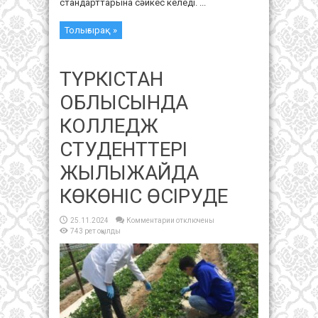
стандарттарына сәйкес келеді. ...
Толығырақ »
ТҮРКІСТАН
ОБЛЫСЫНДА
КОЛЛЕДЖ
СТУДЕНТТЕРІ
ЖЫЛЫЖАЙДА
КӨКӨНІС ӨСІРУДЕ
к
25.11.2024
Комментарии
отключены
записи
743 рет оқылды
ТҮРКІСТАН
ОБЛЫСЫНДА
КОЛЛЕДЖ
СТУДЕНТТЕРІ
ЖЫЛЫЖАЙДА
КӨКӨНІС
ӨСІРУДЕ