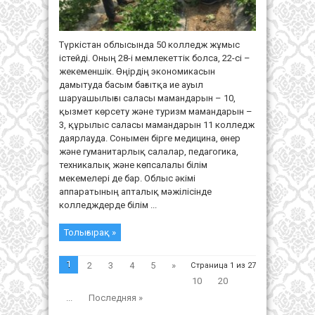
Түркістан облысында 50 колледж жұмыс
істейді. Оның 28-і мемлекеттік болса, 22-сі –
жекеменшік. Өңірдің экономикасын
дамытуда басым бағытқа ие ауыл
шаруашылығы саласы мамандарын – 10,
қызмет көрсету және туризм мамандарын –
3, құрылыс саласы мамандарын 11 колледж
даярлауда. Сонымен бірге медицина, өнер
және гуманитарлық салалар, педагогика,
техникалық және көпсалалы білім
мекемелері де бар. Облыс әкімі
аппаратының апталық мәжілісінде
колледждерде білім ...
Толығырақ »
1
2
3
4
5
»
Страница 1 из 27
10
20
...
Последняя »