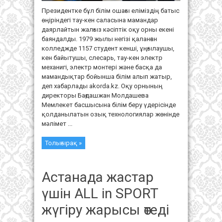
Президентке бұл білім ошағы еліміздің батыс
өңіріндегі тау-кен саласына мамандар
даярлайтын жалғыз кәсіптік оқу орны екені
баяндалды. 1979 жылы негізі қаланған
колледжде 1157 студент кенші, ұңғылаушы,
кен байытушы, слесарь, тау-кен электр
механигі, электр монтері және басқа да
мамандықтар бойынша білім алып жатыр,
деп хабарлады akorda.kz. Оқу орнының
директоры Бағдашжан Молдашева
Мемлекет басшысына білім беру үдерісінде
қолданылатын озық технологиялар жөнінде
мәлімет ...
Толығырақ »
Астанада жастар
үшін ALL in SPORT
жүгіру жарысы өтеді