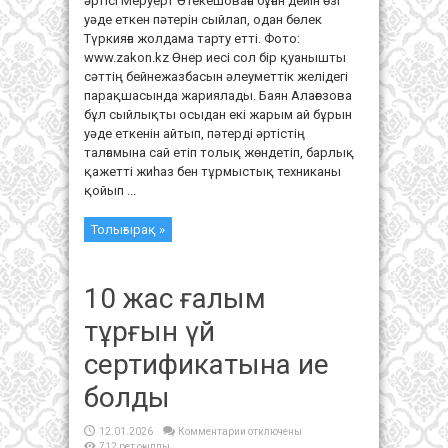
әртісі Меруерт Өтекешоваға бұған дейін өзі
уәде еткен пәтерін сыйлап, одан бөлек
Түркияға жолдама тарту етті. Фото:
www.zakon.kz Өнер иесі сол бір қуанышты
сәттің бейнежазбасын әлеуметтік желідегі
парақшасында жариялады. Баян Алағөзова
бұл сыйлықты осыдан екі жарым ай бұрын
уәде еткенін айтып, пәтерді әртістің
талғамына сай етіп толық жөндетіп, барлық
қажетті жиһаз бен тұрмыстық техниканы
қойып ...
Толығырақ »
10 жас ғалым
тұрғын үй
сертификатына ие
болды
к
12.01.2026
Комментарии
отключены
записи
712 рет оқылды