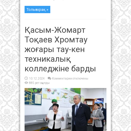
Толығырақ »
Қасым-Жомарт
Тоқаев Хромтау
жоғары тау-кен
техникалық
колледжіне барды
к
10.12.2024
Комментарии
отключены
записи
885 рет оқылды
Қасым-
Жомарт
Тоқаев
Хромтау
жоғары
тау-
кен
техникалық
колледжіне
барды