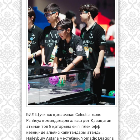
БИЛ Щучинск қаласынан Celestial және
Panheya командалары алғаш рет Қазақстан
атынан топ 8 қатарына еніп, плей офф
кезеңінде альянс капитандары атанды.
Haileybury Astana мектебінің Nomadic Dragons