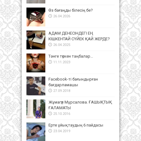
Өз бағаңды білесің бе?
26.04.2026
АДАМ ДЕНЕСІНДЕГІ ЕҢ
КІШКЕНТАЙ СҮЙЕК ҚАЙ ЖЕРДЕ?
26.04.2025
Тәнге түскен таңбалар…
11.11.2023
Facebook-ті бағындырған
бағдарламашы
27.09.2018
Жұмагүл Мұрсалова. ҒАШЫҚТЫҚ
ҒАЛАМАТЫ
25.10.2016
Ерте ұйықтаудың 6 пайдасы
23.04.2019