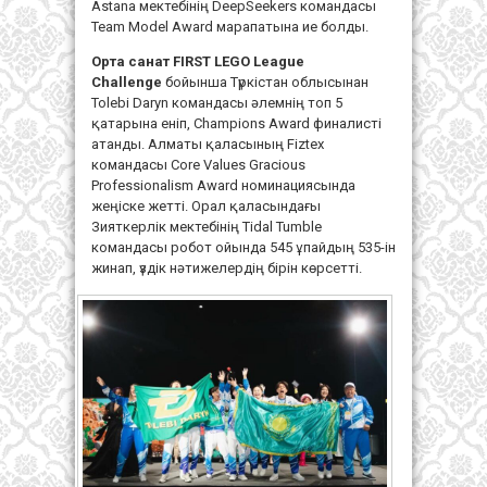
Astana мектебінің DeepSeekers командасы
Team Model Award марапатына ие болды.
Орта санат FIRST LEGO League
Challenge
бойынша Түркістан облысынан
Tolebi Daryn командасы әлемнің топ 5
қатарына еніп, Champions Award финалисті
атанды. Алматы қаласының Fiztex
командасы Core Values Gracious
Professionalism Award номинациясында
жеңіске жетті. Орал қаласындағы
Зияткерлік мектебінің Tidal Tumble
командасы робот ойында 545 ұпайдың 535-ін
жинап, үздік нәтижелердің бірін көрсетті.