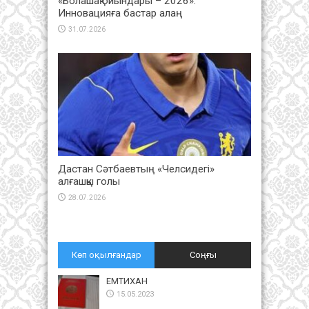
«Болашақ ойындары – 2026»:
Инновацияға бастар алаң
31.07.2026
Дастан Сәтбаевтың «Челсидегі»
алғашқы голы
28.07.2026
Көп оқылғандар
Соңғы
ЕМТИХАН
15.05.2023