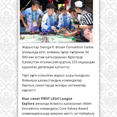
Жарыстар George R. Brown Convention Center
алаңында өтіп, әлемнің түкпір-түкпірінен 50
000-нан астам қатысушыны біріктірді.
Қазақстан атынан рекордтық 225 оқушыдан
құралған делегация қатысты.
Төрт күнге созылған жарыс қорытындысы
бойынша қазақстандық командалар
барлық санаттарда жоғары нәтижелер
көрсетті.
Кіші санат FIRST LEGO League
Explore
аясында Алматы қаласынан «Alem
Innovators» командасы Core Values Award
номинациясында жеңіске жетті, ал Haileybury