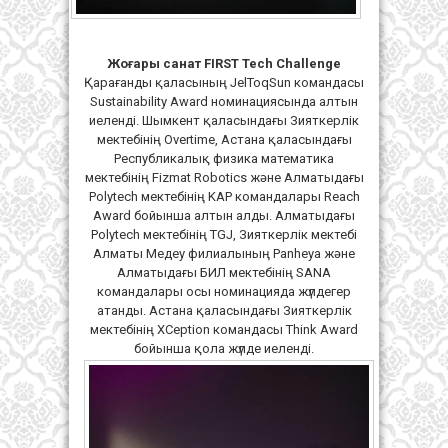
Жоғары санат FIRST Tech Challenge
Қарағанды қаласының JelToqSun командасы
Sustainability Award номинациясында алтын
иеленді. Шымкент қаласындағы Зияткерлік
мектебінің Overtime, Астана қаласындағы
Республикалық физика математика
мектебінің Fizmat Robotics және Алматыдағы
Polytech мектебінің KAP командалары Reach
Award бойынша алтын алды. Алматыдағы
Polytech мектебінің TGJ, Зияткерлік мектебі
Алматы Медеу филиалының Panheya және
Алматыдағы БИЛ мектебінің SANA
командалары осы номинацияда жүлдегер
атанды. Астана қаласындағы Зияткерлік
мектебінің XCeption командасы Think Award
бойынша қола жүлде иеленді.