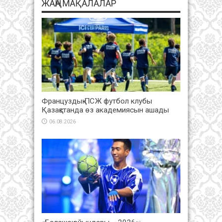
ЖАҢА МАҚАЛАЛАР
Француздық ПСЖ футбол клубы
Қазақстанда өз академиясын ашады
06.08.2026