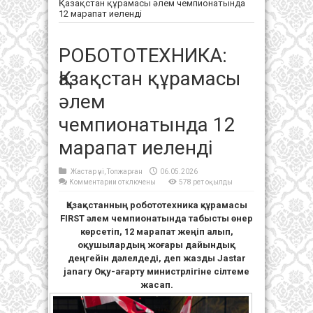
Қазақстан құрамасы әлем чемпионатында
12 марапат иеленді
РОБОТОТЕХНИКА:
Қазақстан құрамасы
әлем
чемпионатында 12
марапат иеленді
Жастар үні
,
Топжарған
06.05.2026
к
Комментарии
отключены
578 рет оқылды
записи
РОБОТОТЕХНИКА:
Қазақстанның робототехника құрамасы
Қазақстан
құрамасы
FIRST әлем чемпионатында табысты өнер
әлем
чемпионатында
көрсетіп, 12 марапат жеңіп алып,
12
марапат
оқушылардың жоғары дайындық
иеленді
деңгейін дәлелдеді, деп жазды Jastar
janary
Оқу-ағарту министрлігіне сілтеме
жасап.