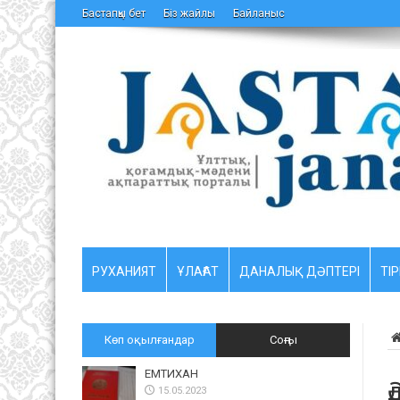
Бастапқы бет
Біз жайлы
Байланыс
РУХАНИЯТ
ҰЛАҒАТ
ДАНАЛЫҚ ДӘПТЕРІ
ТІР
Көп оқылғандар
Соңғы
ЕМТИХАН
Ә
15.05.2023