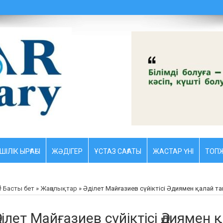
ШІЛІК ЫРҒАҒЫ
ЖӘДІГЕР
ҰСТАЗ CАҒАТЫ
ЖАСТАР ҮНІ
ТОПЖ
Басты бет
»
Жаңалықтар
»
Әділет Майғазиев сүйіктісі Әдиямен қалай 
ділет Майғазиев сүйіктісі Әдиямен 