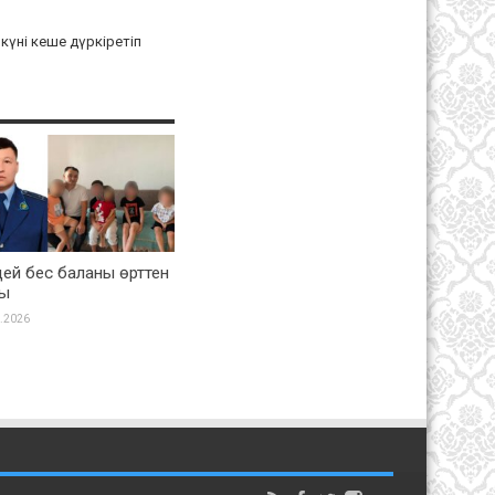
күні кеше дүркіретіп
ей бес баланы өрттен
ды
.2026