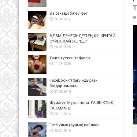
Өз бағаңды білесің бе?
26.04.2026
АДАМ ДЕНЕСІНДЕГІ ЕҢ КІШКЕНТАЙ
СҮЙЕК ҚАЙ ЖЕРДЕ?
26.04.2025
Тәнге түскен таңбалар…
11.11.2023
Facebook-ті бағындырған
бағдарламашы
27.09.2018
Жұмагүл Мұрсалова. ҒАШЫҚТЫҚ
ҒАЛАМАТЫ
25.10.2016
Ерте ұйықтаудың 6 пайдасы
23.04.2019