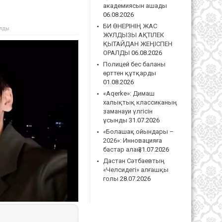
академиясын ашады
06.08.2026
БИ ӨНЕРІНІҢ ЖАС
ылды
ЖҰЛДЫЗЫ АҚТІЛЕК
ҚЫТАЙДАН ЖЕҢІСПЕН
ОРАЛДЫ
06.08.2026
Полицей бес баланы
өрттен құтқарды
01.08.2026
«Aqerke»: Димаш
халықтық классиканың
заманауи үлгісін
ұсынды
31.07.2026
«Болашақ ойындары –
2026»: Инновацияға
бастар алаң
31.07.2026
Дастан Сәтбаевтың
«Челсидегі» алғашқы
голы
28.07.2026
иев сүйіктісімен қалай
ry.