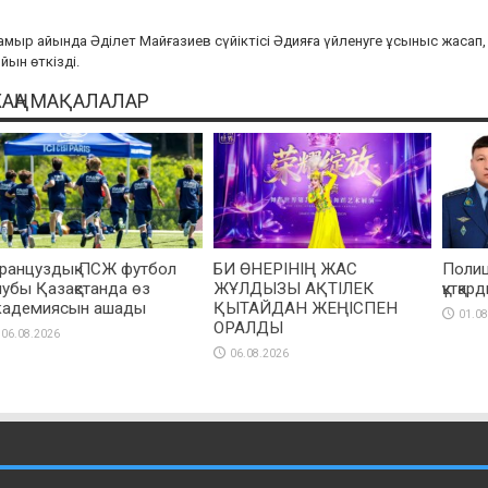
мыр айында Әділет Майғазиев сүйіктісі Әдияға үйленуге ұсыныс жасап, 
йын өткізді.
АҢА МАҚАЛАЛАР
ранцуздық ПСЖ футбол
БИ ӨНЕРІНІҢ ЖАС
Полиц
лубы Қазақстанда өз
ЖҰЛДЫЗЫ АҚТІЛЕК
құтқар
кадемиясын ашады
ҚЫТАЙДАН ЖЕҢІСПЕН
01.08
ОРАЛДЫ
06.08.2026
06.08.2026