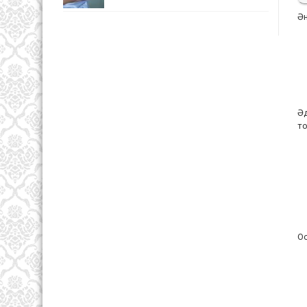
Ән
Әд
т
Ос