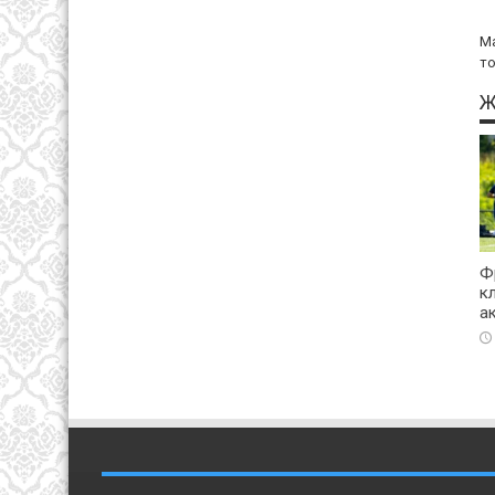
Ма
то
Ж
Ф
к
а