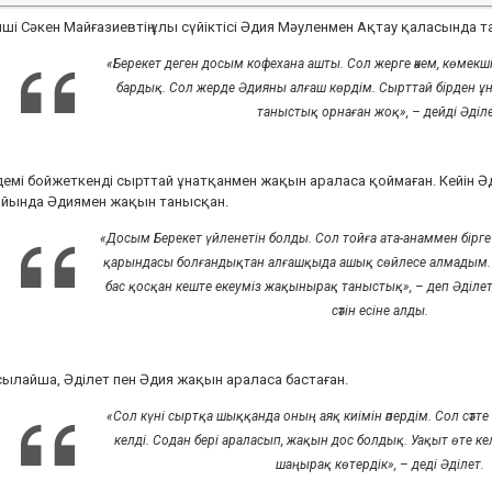
ші Сәкен Майғазиевтің ұлы сүйіктісі Әдия Мәуленмен Ақтау қаласында т
«Берекет деген досым кофехана ашты. Сол жерге әкем, көмекші
бардық. Сол жерде Әдияны алғаш көрдім. Сырттай бірден ұна
таныстық орнаған жоқ»
, – дейді Әділ
емі бойжеткенді сырттай ұнатқанмен жақын араласа қоймаған. Кейін Әді
ойында Әдиямен жақын танысқан.
«Досым Берекет үйленетін болды. Сол тойға ата-анаммен бірг
қарындасы болғандықтан алғашқыда ашық сөйлесе алмадым. Б
бас қосқан кеште екеуміз жақынырақ таныстық»
, – деп Әділ
сәтін есіне алды.
ылайша, Әділет пен Әдия жақын араласа бастаған.
«Сол күні сыртқа шыққанда оның аяқ киімін әпердім. Сол сәт
келді. Содан бері араласып, жақын дос болдық. Уақыт өте ке
шаңырақ көтердік»,
– деді Әділет.