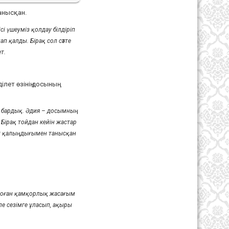
анысқан.
сі үшеуміз қолдау білдіріп
п қалды. Бірақ сол сәтте
ет.
лет өзінің досының
е бардық. Әдия – досымның
ірақ тойдан кейін жастар
ет қалыңдығымен танысқан
те оған қамқорлық жасағым
ле сезімге ұласып, ақыры