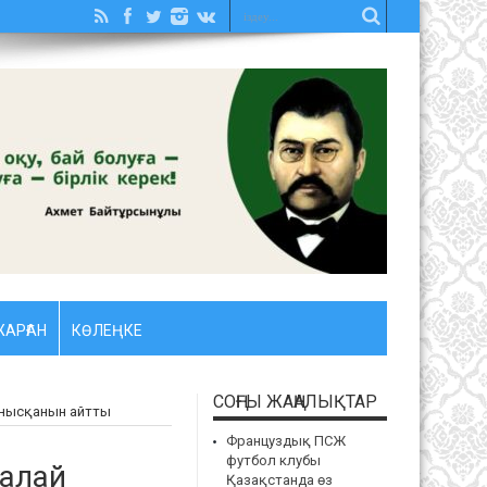
АРҒАН
КӨЛЕҢКЕ
СОҢҒЫ ЖАҢАЛЫҚТАР
танысқанын айтты
Француздық ПСЖ
футбол клубы
қалай
Қазақстанда өз