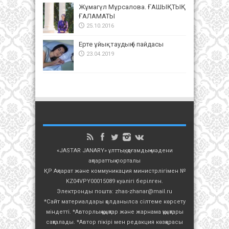
Жұмагүл Мұрсалова. ҒАШЫҚТЫҚ
ҒАЛАМАТЫ
25.10.2016
Ерте ұйықтаудың 6 пайдасы
23.04.2019
«JASTAR JANARY» ұлттық, қоғамдық-мәдени
ақпараттық порталы
ҚР Ақпарат және коммуникация министрлігімен №
KZ04VPY00015089 куәлігі берілген.
Электронды пошта: zhas-zhanar@mail.ru
*Сайт материалдары қолданылса сілтеме көрсету
міндетті. *Авторлық құқықтар және жарнама құқықтары
сақталады. *Автор пікірі мен редакция көзқарасы