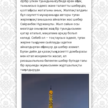
Әрбір үлкен туындының түбінде ерен еңбек,
тынымсыз ізденіс және талантты шебердің
қолтаңбасы жататыны анық. Жалпақталдағы
бұл сәулетті мұнараның да авторы туған
жерінің мақтанышына айналған жас шебер
Сайранбек Нұржанұлы. Жыл сайын осы
мезгілде оның есімі жаңа бір туындысымен
қатар аталып, мақалама арқау болып
келеді. Себебі ол – тоқтаусыз ізденіп, туған
жеріне тың дүние сыйлауды әдетке
айналдырған еңбекқор да шебер азамат.
Бұған дейін де қазақтың қасиетті домбырасы
мен кітап монументін жасап, ел
ризашылығына бөленген шебер бүгінде тағы
бір ауқымды жұмысымен жұртшылықты
таңғалдыруда.