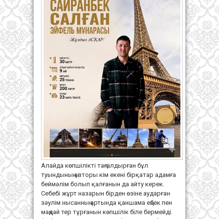
Алайда көпшілікті таңғалдырған бұл
туындының авторы кім екені бірқатар адамға
беймәлім болып қалғанын да айту керек.
Себебі жұрт назарын бірден өзіне аударған
зәулім нысанның артында қаншама еңбек пен
маңдай тер тұрғанын көпшілік біле бермейді.