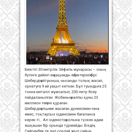
Биіктігі 30 метрлік Эйфель мұнарасы – оның
бүгінге дейінгі ең ауқымды еңбектерінің бірі.
Шебердің айтуынша, нысанды толық жасап,
орнатуға 9 ай уақыт кеткен. Бұл туындыға 25
тонна металл жұмсалып, 200 литр бояу
пайдаланылған. Жобаның жалпы құны 23
миллион теңгені құраған.
Шебердің өлшемі жасаған дүниесімен ғана
емес, тоқтаусыз ізденісімен бағаланса
керек-ті… Ал ізденістің жолына түскен адам
ешқашан бір орында тұрмайды. Біздің
Сайранбек те дәл сондай жыл сайын