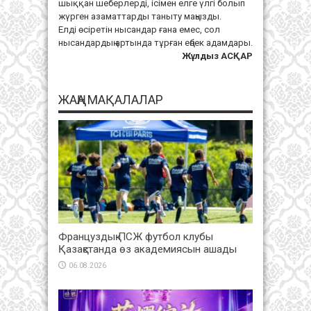
шыққан шеберлерді, ісімен елге үлгі болып
жүрген азаматтарды таныту маңызды.
Елді өсіретін нысандар ғана емес, сол
нысандардың артында тұрған еңбек адамдары.
Жұлдыз АСҚАР
ЖАҢА МАҚАЛАЛАР
Француздық ПСЖ футбол клубы
Қазақстанда өз академиясын ашады
06.08.2026