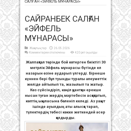
САЛҒАН «ЭЙФЕЛЬ МҰНАРАСЫ»
САЙРАНБЕК САЛҒАН
«ЭЙФЕЛЬ
МҰНАРАСЫ»
Жаңалықтар
26.05.2026
к
Комментарии
отключены
420 рет оқылды
записи
САЙРАНБЕК
Жалпақтал төрінде бой көтерген биіктігі 30
САЛҒАН
«ЭЙФЕЛЬ
метрлік Эйфель мұнарасы бүгінде ел
МҰНАРАСЫ»
назарын өзіне аударып үлгерді. Бірнеше
күннен бері бұл туынды туралы әлеуметтік
желіде айтылып та, жазылып та жатыр.
Көз сүйсіндіріп, көңіл қуантқан ерекше
нысан туған жердің мәртебесін асқақтатып,
көптің ықыласына бөленіп келеді. Аз уақыт
ішінде ауылдың аты алысқа тарап,
түлектердің төбесі көкке жеткендей әсер
қалдырды.