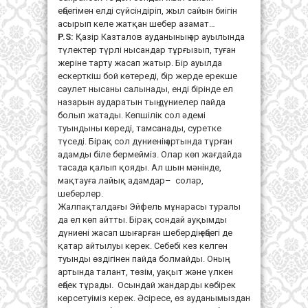
еңбегімен елді сүйсіндіріп, жыл сайын биігін
асырып келе жатқан шебер азамат…
P.S:
Қазір Казталов ауданының әр ауылында
түлектер түрлі нысандар тұрғызып, туған
жеріне тарту жасап жатыр. Бір ауылда
ескерткіш бой көтереді, бір жерде ерекше
сәулет нысаны салынады, енді бірінде ел
назарын аударатын тың дүниелер пайда
болып жатады. Көпшілік сол әдемі
туындыны көреді, тамсанады, суретке
түседі. Бірақ сол дүниенің артында тұрған
адамды біле бермейміз. Олар көп жағдайда
тасада қалып қояды. Ал шын мәнінде,
мақтауға лайық адамдар– солар,
шеберлер.
Жалпақталдағы Эйфель мұнарасы туралы
да ел көп айтты. Бірақ сондай ауқымды
дүниені жасап шығарған шебердің еңбегі де
қатар айтылуы керек. Себебі кез келген
туынды өздігінен пайда болмайды. Оның
артында талант, төзім, уақыт және үлкен
еңбек тұрады. Осындай жандарды көбірек
көрсетуіміз керек. Әсіресе, өз ауданымыздан