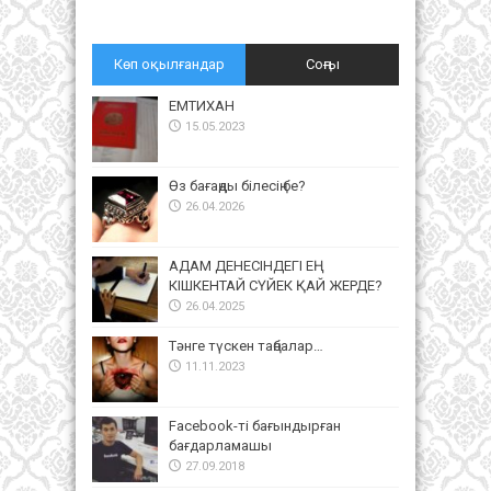
Көп оқылғандар
Соңғы
ЕМТИХАН
15.05.2023
Өз бағаңды білесің бе?
26.04.2026
АДАМ ДЕНЕСІНДЕГІ ЕҢ
КІШКЕНТАЙ СҮЙЕК ҚАЙ ЖЕРДЕ?
26.04.2025
Тәнге түскен таңбалар…
11.11.2023
Facebook-ті бағындырған
бағдарламашы
27.09.2018