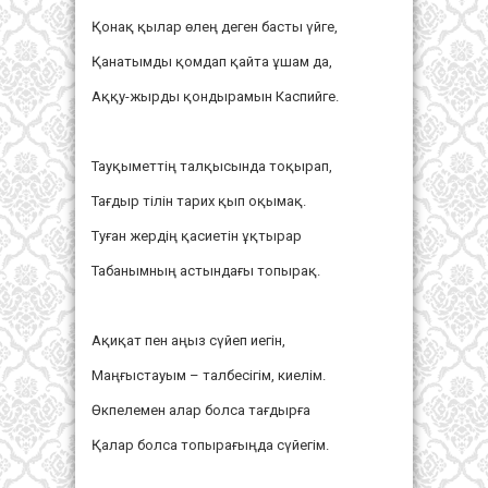
Қонақ қылар өлең деген басты үйге,
Қанатымды қомдап қайта ұшам да,
Аққу-жырды қондырамын Каспийге.
Тауқыметтің талқысында тоқырап,
Тағдыр тілін тарих қып оқымақ.
Туған жердің қасиетін ұқтырар
Табанымның астындағы топырақ.
Ақиқат пен аңыз сүйеп иегін,
Маңғыстауым – талбесігім, киелім.
Өкпелемен алар болса тағдырға
Қалар болса топырағыңда сүйегім.