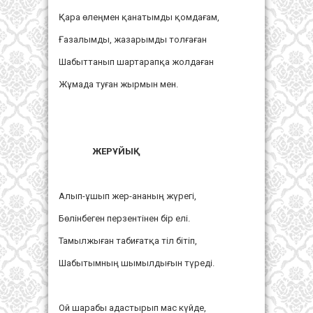
Қара өлеңмен қанатымды қомдағам,
Ғазалымды, жазарымды толғаған
Шабыттанып шартарапқа жолдаған
Жұмада туған жырмын мен.
ЖЕРҰЙЫҚ
Алып-ұшып жер-ананың жүрегі,
Бөлінбеген перзентінен бір елі.
Тамылжыған табиғатқа тіл бітіп,
Шабытымның шымылдығын түреді.
Ой шарабы адастырып мас күйде,