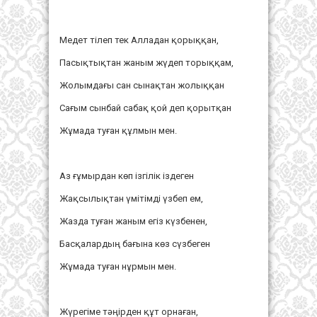
Медет тілеп тек Алладан қорыққан,
Пасықтықтан жаным жүдеп торыққам,
Жолымдағы сан сынақтан жолыққан
Сағым сынбай сабақ қой деп қорытқан
Жұмада туған құлмын мен.
Аз ғұмырдан көп ізгілік іздеген
Жақсылықтан үмітімді үзбеп ем,
Жазда туған жаным егіз күзбенен,
Басқалардың бағына көз сүзбеген
Жұмада туған нұрмын мен.
Жүрегіме тәңірден құт орнаған,