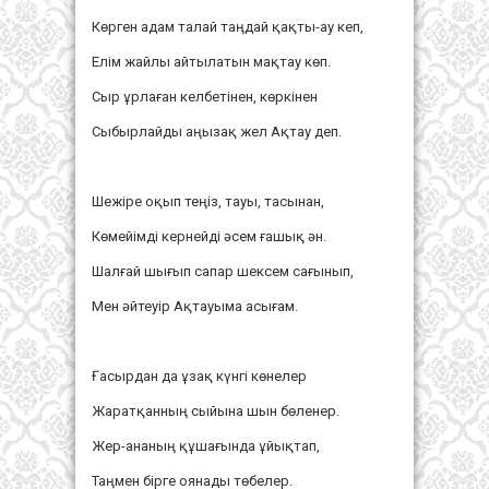
Көрген адам талай таңдай қақты-ау кеп,
Елім жайлы айтылатын мақтау көп.
Сыр ұрлаған келбетінен, көркінен
Сыбырлайды аңызақ жел Ақтау деп.
Шежіре оқып теңіз, тауы, тасынан,
Көмейімді кернейді әсем ғашық ән.
Шалғай шығып сапар шексем сағынып,
Мен әйтеуір Ақтауыма асығам.
Ғасырдан да ұзақ күнгі көнелер
Жаратқанның сыйына шын бөленер.
Жер-ананың құшағында ұйықтап,
Таңмен бірге оянады төбелер.