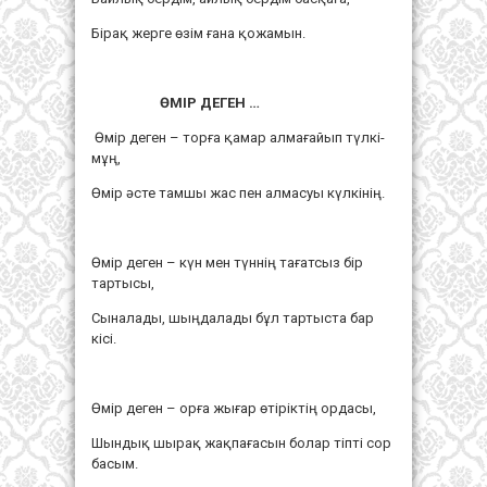
Бірақ жерге өзім ғана қожамын.
ӨМІР ДЕГЕН …
Өмір деген – торға қамар алмағайып түлкі-
мұң,
Өмір әсте тамшы жас пен алмасуы күлкінің.
Өмір деген – күн мен түннің тағатсыз бір
тартысы,
Сыналады, шыңдалады бұл тартыста бар
кісі.
Өмір деген – орға жығар өтіріктің ордасы,
Шындық шырақ жақпағасын болар тіпті сор
басым.