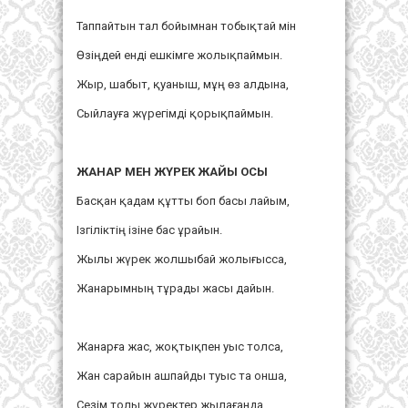
Таппайтын тал бойымнан тобықтай мін
Өзіңдей енді ешкімге жолықпаймын.
Жыр, шабыт, қуаныш, мұң өз алдына,
Сыйлауға жүрегімді қорықпаймын.
ЖАНАР МЕН ЖҮРЕК ЖАЙЫ ОСЫ
Басқан қадам құтты боп басы лайым,
Ізгіліктің ізіне бас ұрайын.
Жылы жүрек жолшыбай жолығысса,
Жанарымның тұрады жасы дайын.
Жанарға жас, жоқтықпен уыс толса,
Жан сарайын ашпайды туыс та онша,
Сезім толы жүректер жылағанда,