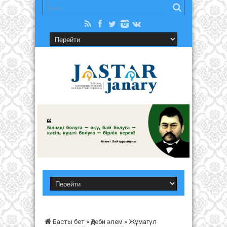
Басты бет
»
Әдеби әлем
»
Жұмагүл