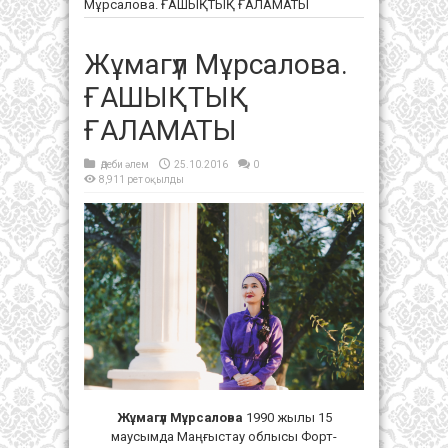
Мұрсалова. ҒАШЫҚТЫҚ ҒАЛАМАТЫ
Жұмагүл Мұрсалова.
ҒАШЫҚТЫҚ
ҒАЛАМАТЫ
Әдеби әлем
25.10.2016
0
8,911 рет оқылды
Жұмагүл Мұрсалова
1990 жылы 15
маусымда Маңғыстау облысы Форт-