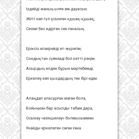
Іздейді жаның ылғи ем-дауасын.
Жігіт көп гүл ұсынған құшақ-құшақ,
Сезімі бас идірген сен ғанасың.
Еріксіз елжірейді ет-жүрегім,
Сондықтан сүйкімді боп кетті реңім.
Асырдың елден бұрын мәртебемді,
Еркелеу көп қыздардың тек бірі едім.
Алаңдап аласұрған маған бола,
Бойыңнан бар асылды табам дара,
Осынау «өзіншелеу» болмысыммен
Ұнайды еркелеген саған ғана.