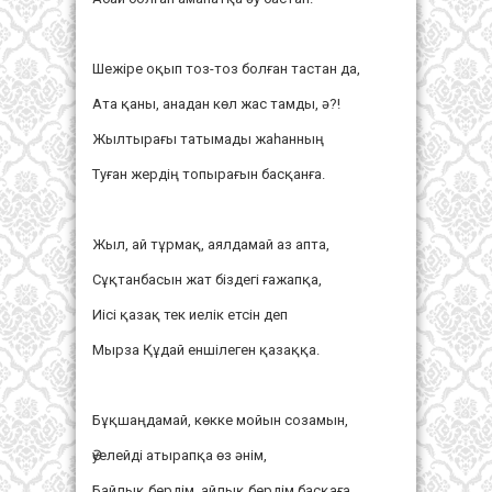
Шежіре оқып тоз-тоз болған тастан да,
Ата қаны, анадан көл жас тамды, ә?!
Жылтырағы татымады жаһанның
Туған жердің топырағын басқанға.
Жыл, ай тұрмақ, аялдамай аз апта,
Сұқтанбасын жат біздегі ғажапқа,
Иісі қазақ тек иелік етсін деп
Мырза Құдай еншілеген қазаққа.
Бұқшаңдамай, көкке мойын созамын,
Әуелейді атырапқа өз әнім,
Байлық бердім, айлық бердім басқаға,