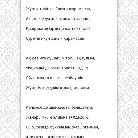
Жүрек төрін сыйлауға жарамасаң,
Ат тонымды алыстан ала қашам.
Қазір маған бірдеңе жетпейтіндей
Суретіңе күн сайын қарамасам.
Ақ сезімге құшағым толы ақ гүлмін,
Ұйқымды да өзіңе тонаттырдым.
Ойда-жоқта оянған сезім үшін
Жүрегіме құдайы қонақ қылдым.
Келмесе де шындықты баяндағым:
Жанарымның алдына аялдадың.
Сыр, сезімді бүккенмен, жасырғанмен,
Ақиқаты – Аллаға аян, жаным.