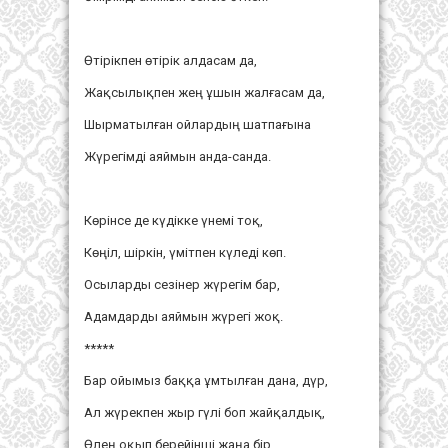
Өтірікпен өтірік алдасам да,
Жақсылықпен жең ұшын жалғасам да,
Шырматылған ойлардың шатпағына
Жүрегімді аяймын анда-санда.
Көрінсе де күдікке үнемі тоқ,
Көңіл, шіркін, үмітпен күледі көп.
Осыларды сезінер жүрегім бар,
Адамдарды аяймын жүрегі жоқ.
*****
Бар ойымыз баққа ұмтылған дана, дүр,
Ал жүрекпен жыр гүлі боп жайқалдық,
Өлең оқып берейінші жаңа бір,