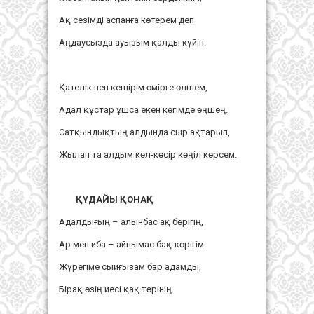
Ақ сезімді аспанға көтерем деп
Аңдаусызда ауызым қалды күйіп.
Қателік пен кешірім өмірге өлшем,
Адал құстар ұшса екен көгімде өңшең.
Сатқындықтың алдында сыр ақтарып,
Жылап та алдым көл-көсір көңіл көрсем.
ҚҰДАЙЫ ҚОНАҚ
Адалдығың – алынбас ақ бөрігің,
Ар мен иба – айнымас бақ-көрігім.
Жүрегіме сыйғызам бар адамды,
Бірақ өзің иесі қақ төрінің.