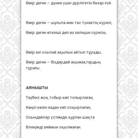
Өмір деген – дүние үшін дүрлігетін базар ғой.
Өмір деген – шұғыла мен тас түнектің күресі,
Өмір деген өткінші деп өз халіңше сүресің.
Өмір өзі осылай ақылын айтып тұрады,
Өмір деген – біздердей ақымақтардың
тұрағы.
АЯНЫШТЫ
Тәубесі жоқ тобыр көп топырлаған,
Көңіл көзін надан көп соқырлаған,
Осындайлар үстемдік құрған шақта
Өлеңімді аяймын оқылмаған.