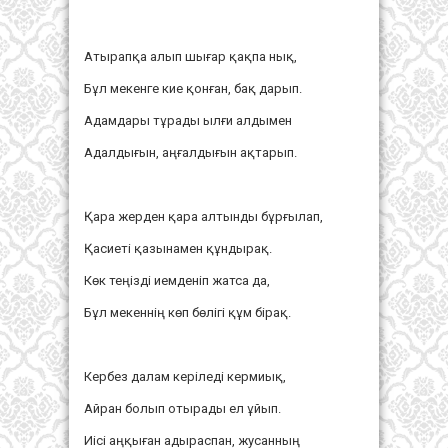
Атырапқа алып шығар қақпа нық,
Бұл мекенге кие қонған, бақ дарып.
Адамдары тұрады ылғи алдымен
Адалдығын, аңғалдығын ақтарып.
Қара жерден қара алтынды бұрғылап,
Қасиеті қазынамен құндырақ.
Көк теңізді иемденіп жатса да,
Бұл мекеннің көп бөлігі құм бірақ.
Кербез далам керіледі кермиық,
Айран болып отырады ел ұйып.
Иісі аңқыған адыраспан, жусанның