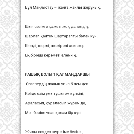
Бұл Маңғыстау – жанға жайлы жерұйық.
Шын сезімге қажеті жоқ дәлелдің,
Шарлап қайтем шартарапты бәлен күн.
Шөлді, шерлі, шежірелі осы жер
Ең бірінші кереметі әлемнің.
ҒАШЫҚ БОЛЫП ҚАЛМАҢДАРШЫ
Өзгелердің жанын ұғып білем деп
Кейде өзім ұмытушы ем күлкіні,
Араласып, құраласып жүрем де,
Мен бәріне ұнап қалам бір күні.
Жылы сөздер жүрегіме бекіген,