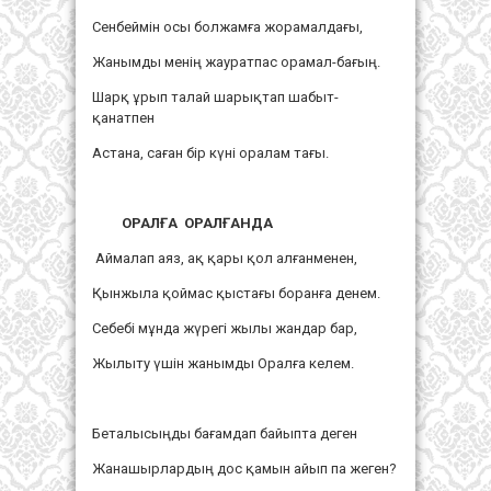
Сенбеймін осы болжамға жорамалдағы,
Жанымды менің жауратпас орамал-бағың.
Шарқ ұрып талай шарықтап шабыт-
қанатпен
Астана, саған бір күні оралам тағы.
ОРАЛҒА ОРАЛҒАНДА
Аймалап аяз, ақ қары қол алғанменен,
Қынжыла қоймас қыстағы боранға денем.
Себебі мұнда жүрегі жылы жандар бар,
Жылыту үшін жанымды Оралға келем.
Беталысыңды бағамдап байыпта деген
Жанашырлардың дос қамын айып па жеген?