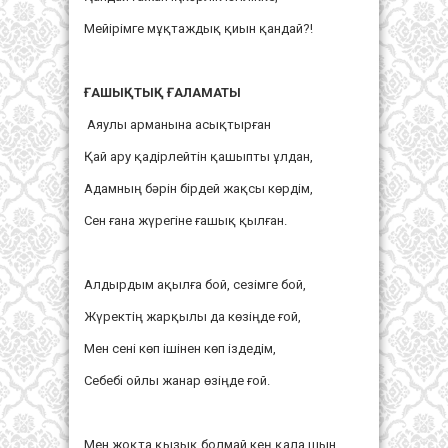
Мейірімге мұқтаждық қиын қандай?!
ҒАШЫҚТЫҚ ҒАЛАМАТЫ
Аяулы арманына асықтырған
Қай ару қадірлейтін қашыпты ұлдан,
Адамның бәрін бірдей жақсы көрдім,
Сен ғана жүрегіне ғашық қылған.
Алдырдым ақылға бой, сезімге бой,
Жүректің жарқылы да көзіңде ғой,
Мен сені көп ішінен көп іздедім,
Себебі ойлы жанар өзіңде ғой.
Мен жоқта қызық болмай кең қала шын,