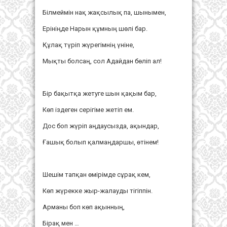
Білмеймін нақ жақсылық па, шынымен,
Ерініңде Нарын құмның шөлі бар.
Құлақ түріп жүрегімнің үніне,
Мықты болсаң, сол Адайдан бөліп ал!
Бір бақытқа жетуге шын қақым бар,
Көп іздеген серігіме жетіп ем.
Дос боп жүріп аңдаусызда, ақындар,
Ғашық болып қалмаңдаршы, өтінем!
Шешім тапқан өмірімде сұрақ кем,
Көп жүрекке жыр-жалауды тігіппін.
Арманы боп көп ақынның,
Бірақ мен …