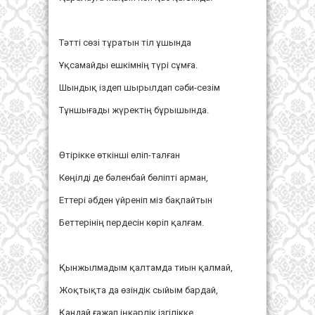
Тәтті сөзі тұратын тіл ұшында
Ұқсамайды ешкімнің түрі сұмға.
Шындық іздеп шырылдап сәби-сезім
Тұншығады жүректің бұрышында.
Өтірікке өткінші өліп-талған
Көңілді де бәленбай бөліпті арман,
Еттері әбден үйреніп міз бақпайтын
Беттерінің пердесін көріп қалғам.
Қынжылмадым қалтамда тиын қалмай,
Жоқтықта да өзіндік сыйым бардай,
Қандай ғажап іңкәрлік ізгілікке,