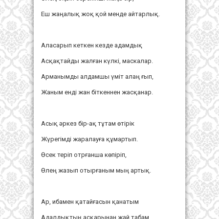
Еш жаңалық жоқ қой менде айтарлық.
Аласарып кеткен кезде адамдық
Асқақтайды жалған күлкі, маскалар.
Арманымды алдамшы үміт алаң ғып,
Жаным енді жан біткеннен жасқанар.
Асық әркез бір-ақ тұтам өтірік
Жүрегімді жаралауға құмартып.
Өсек теріп отрғанша көпіріп,
Өлең жазып отырғаным мың артық.
Ар, ибамен қатайғасын қанатым
Адалдықтың асқарынан жай табам,