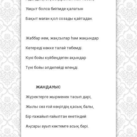
Уақыт болса биігімде қалатын
Бақыт маған қол созады қайтадан.
Жаббар ием, жақсылар һәм жақындар
Көтереді көкке талай төбемді.
Күні бойы күйбеңдеген ақындар
Түні бойы әлдилейді өлеңді.
ЖАНДАУЫС
Жүректерге жырменен тасып дәрі,
Жылы сөз ғой көңілдің қасық балы,
Бір ғажайып ғайыптан енетіндей
Аңсары ауып көктемге асық бәрі.