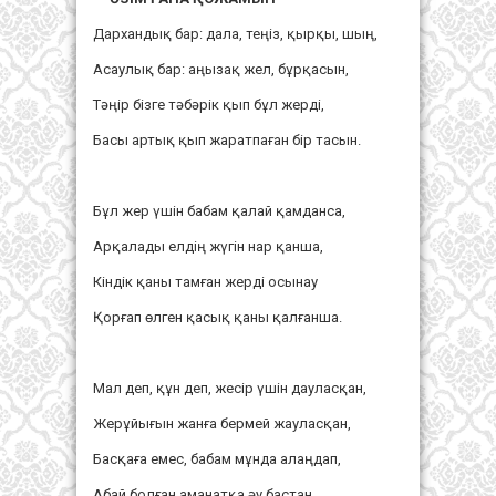
Дархандық бар: дала, теңіз, қырқы, шың,
Асаулық бар: аңызақ жел, бұрқасын,
Тәңір бізге тәбәрік қып бұл жерді,
Басы артық қып жаратпаған бір тасын.
Бұл жер үшін бабам қалай қамданса,
Арқалады елдің жүгін нар қанша,
Кіндік қаны тамған жерді осынау
Қорғап өлген қасық қаны қалғанша.
Мал деп, құн деп, жесір үшін дауласқан,
Жерұйығын жанға бермей жауласқан,
Басқаға емес, бабам мұнда алаңдап,
Абай болған аманатқа әу бастан.