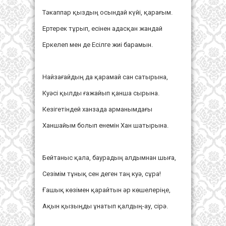
Тәкаппар қыздың осындай күйі, қарағым.
Ертерек тұрып, есінен адасқан жандай
Еркелеп мен де Есілге жиі барамын.
Найзағайдың да қарамай сан сатырына,
Куәсі қылды ғажайып қанша сырына.
Кезігетіндей ханзада арманымдағы
Ханшайым болып енемін Хан шатырына.
Бейтаныс қала, баурадың алдымнан шыға,
Сезімім тұнық сен деген таң куә, сұра!
Ғашық көзімен қарайтын әр көшелеріңе,
Ақын қызыңды ұнатып қалдың-ау, сірә.