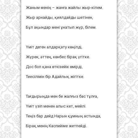
Жаным менің – жанға жайлы жыр-кілем.
Жыр арнайды, қиялдайды шетінен,
Бұл ақындар мені ұнатып жүр, білем.
Үміт деген алдарқату көңілді,
Жүрек, әттең, көнбес бірақ үгітке.
Дос боп қана өткізейік өмірді,
Тиесілімін бір Адайлық жігітке.
Тағдырыңда мен бе жалғыз бас тұлға,
Үміт үзіп менен алыс кет, мейлі.
Теңіз бар дейд Нарын құмның астында,
Бірақ менің Каспийіме жетпейді.