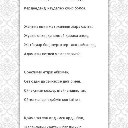
Кердеңдейді кеуделер қуыс болса.
Жанына ылғи жат жанның жара салып,
Жүзіне оның қиналмай қараса анық,
Жатбауыр боп, жүректер тасқа айналып,
Адам аты кетпей ме аласарып?!
Өрекпімей өтірік өбісімен,
Сөз одан да сәйкессе дөп ісімен.
Ойнақыған көздерді айналшықтап,
Ойлы жанар іздеймін көп ішінен.
Қоймаған соң алдымен арды биік,
Жасанғанын қайтейін барды киіп,