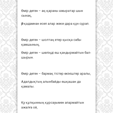
Өмір деген – ақ-қараны ажыратар шын
сынақ,
Әр қадамнан есеп алар жеке-дара құн сұрап.
Өмір деген – шолтаң етер қысқа сабы
қамшының,
Өмір деген – шөліңді еш қандырмайтын бал-
шырын.
Өмір деген – бармақ тістер өкініштер аралы,
Адалдықтың алынбайды ешқашан да
қамалы.
Қу құлқынның құрсауымен апармайтын
ажалға ой,