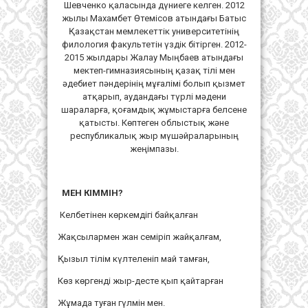
Шевченко қаласында дүниеге келген. 2012
жылы Махамбет Өтемісов атындағы Батыс
Қазақстан мемлекеттік университетінің
филология факультетін үздік бітірген. 2012-
2015 жылдары Жалау Мыңбаев атындағы
мектеп-гимназиясының қазақ тілі мен
әдебиет пәндерінің мұғалімі болып қызмет
атқарып, аудандағы түрлі мәдени
шараларға, қоғамдық жұмыстарға белсене
қатысты. Көптеген облыстық және
республикалық жыр мүшәйраларының
жеңімпазы.
МЕН КІММІН?
Келбетінен көркемдігі байқалған
Жақсылармен жан семіріп жайқалғам,
Қызыл тілім күлтеленіп май тамған,
Көз көргенді жыр-десте қып қайтарған
Жұмада туған гүлмін мен.