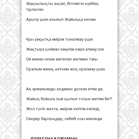
Жақсылықты аңсап, бітпейтін күйбең
тірліктен
Арылу үшін асығып Жайыққа келем.
Ұры уақытқа өмірім тоналмау үшін
Жақтыра қоймас көңілім көре алмау ісін.
Ой менен сезім жетелеп жетемін тағы
Оралым менің, кеткем жоқ оралмау үшін.
Ақ арманымды алдамас досым етем де,
Жайық бойына сый қылып тосын жетем бе?!
Жол түсіп жатса, жиірек келгім келеді,
Сендер барсыңдар, себебі осы мекенде.
ӨЗІМ ҒАНА ҚОЖАМЫН