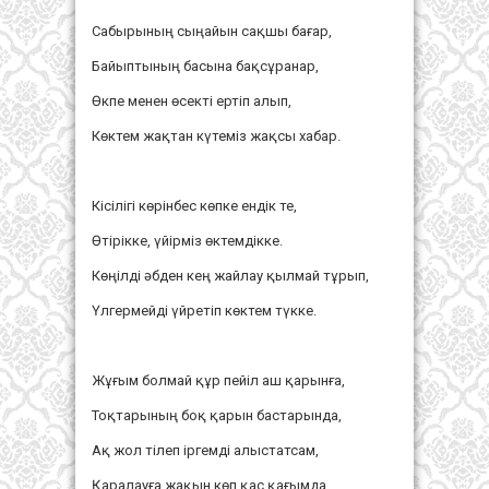
Сабырының сыңайын сақшы бағар,
Байыптының басына бақсұранар,
Өкпе менен өсекті ертіп алып,
Көктем жақтан күтеміз жақсы хабар.
Кісілігі көрінбес көпке ендік те,
Өтірікке, үйірміз өктемдікке.
Көңілді әбден кең жайлау қылмай тұрып,
Үлгермейді үйретіп көктем түкке.
Жұғым болмай құр пейіл аш қарынға,
Тоқтарының боқ қарын бастарында,
Ақ жол тілеп іргемді алыстатсам,
Қаралауға жақын көп қас қағымда.