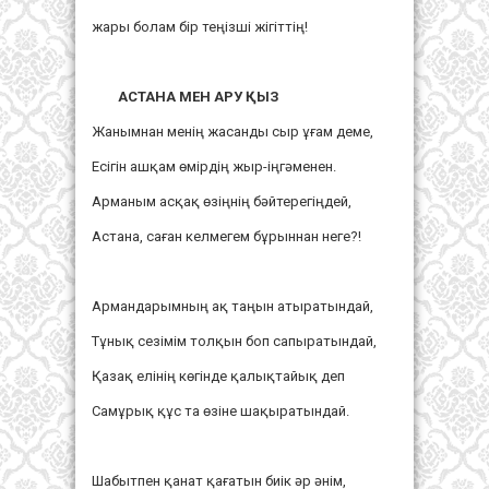
жары болам бір теңізші жігіттің!
АСТАНА МЕН АРУ ҚЫЗ
Жанымнан менің жасанды сыр ұғам деме,
Есігін ашқам өмірдің жыр-іңгәменен.
Арманым асқақ өзіңнің бәйтерегіңдей,
Астана, саған келмегем бұрыннан неге?!
Армандарымның ақ таңын атыратындай,
Тұнық сезімім толқын боп сапыратындай,
Қазақ елінің көгінде қалықтайық деп
Самұрық құс та өзіне шақыратындай.
Шабытпен қанат қағатын биік әр әнім,