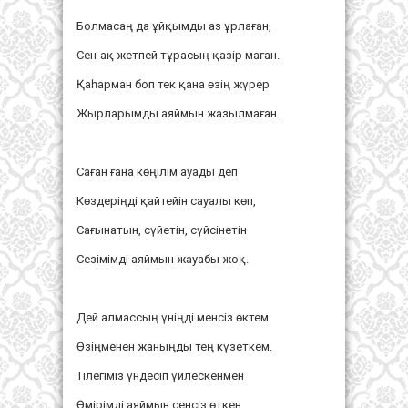
Болмасаң да ұйқымды аз ұрлаған,
Сен-ақ жетпей тұрасың қазір маған.
Қаһарман боп тек қана өзің жүрер
Жырларымды аяймын жазылмаған.
Саған ғана көңілім ауады деп
Көздеріңді қайтейін сауалы көп,
Сағынатын, сүйетін, сүйсінетін
Сезімімді аяймын жауабы жоқ.
Дей алмассың үніңді менсіз өктем
Өзіңменен жаныңды тең күзеткем.
Тілегіміз үндесіп үйлескенмен
Өмірімді аяймын сенсіз өткен.