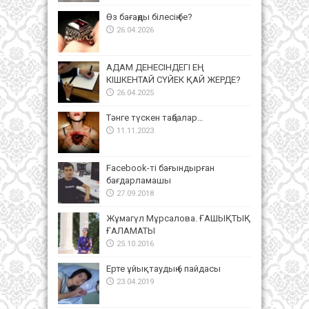
Өз бағаңды білесің бе?
26.04.2026
АДАМ ДЕНЕСІНДЕГІ ЕҢ
КІШКЕНТАЙ СҮЙЕК ҚАЙ ЖЕРДЕ?
26.04.2025
Тәнге түскен таңбалар…
11.11.2023
Facebook-ті бағындырған
бағдарламашы
27.09.2018
Жұмагүл Мұрсалова. ҒАШЫҚТЫҚ
ҒАЛАМАТЫ
25.10.2016
Ерте ұйықтаудың 6 пайдасы
23.04.2019