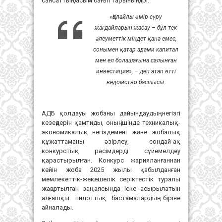
саясаттың басым бағыттарының бірі.
«Қолайлы өмір сүру
жағдайларын жасау – бұл тек
әлеуметтік міндет қана емес,
сонымен қатар адами капитал
мен ел болашағына салынған
инвестиция»,
– деп атап өтті
ведомство басшысы.
АДБ қолдауы жобаны дайындаудың негізгі
кезеңдерін қамтиды, оның ішінде техникалық-
экономикалық негіздемені және жобалық
құжаттаманы әзірлеу, сондай-ақ
конкурстық рәсімдерді сүйемелдеу
қарастырылған. Конкурс жарияланғаннан
кейін жоба 2025 жылы қабылданған
мемлекеттік-жекешелік серіктестік туралы
жаңартылған заң аясында іске асырылатын
алғашқы пилоттық бастамалардың біріне
айналады.