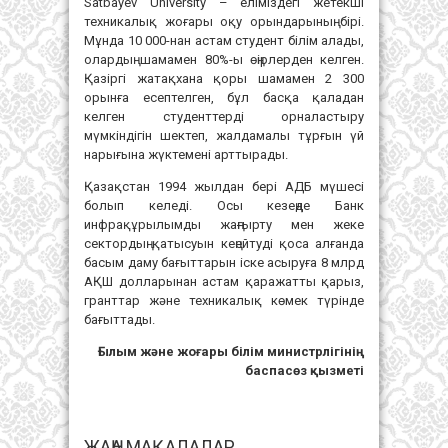
Satbayev University – еліміздегі жетекші
техникалық жоғары оқу орындарының бірі.
Мұнда 10 000-нан астам студент білім алады,
олардың шамамен 80%-ы өңірлерден келген.
Қазіргі жатақхана қоры шамамен 2 300
орынға есептелген, бұл басқа қаладан
келген студенттерді орналастыру
мүмкіндігін шектеп, жалдамалы тұрғын үй
нарығына жүктемені арттырады.
Қазақстан 1994 жылдан бері АДБ мүшесі
болып келеді. Осы кезеңде Банк
инфрақұрылымды жаңғырту мен жеке
сектордың қатысуын кеңейтуді қоса алғанда
басым даму бағыттарын іске асыруға 8 млрд
АҚШ долларынан астам қаражатты қарыз,
гранттар және техникалық көмек түрінде
бағыттады.
Ғылым және жоғары білім министрлігінің
баспасөз қызметі
ЖАҢА МАҚАЛАЛАР