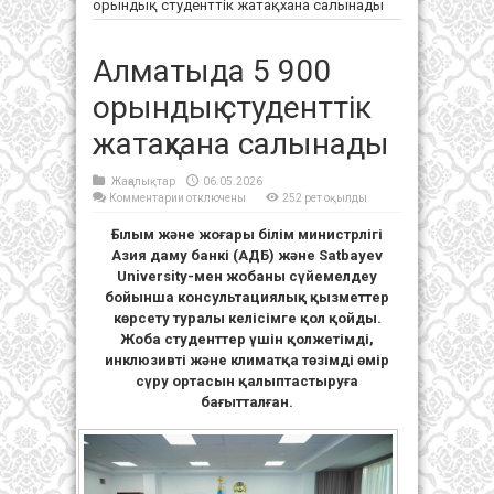
орындық студенттік жатақхана салынады
Алматыда 5 900
орындық студенттік
жатақхана салынады
Жаңалықтар
06.05.2026
к
Комментарии
отключены
252 рет оқылды
записи
Алматыда
Ғылым және жоғары білім министрлігі
5
900
Азия даму банкі (АДБ) және Satbayev
орындық
студенттік
University-мен жобаны сүйемелдеу
жатақхана
салынады
бойынша консультациялық қызметтер
көрсету туралы келісімге қол қойды.
Жоба студенттер үшін қолжетімді,
инклюзивті және климатқа төзімді өмір
сүру ортасын қалыптастыруға
бағытталған.