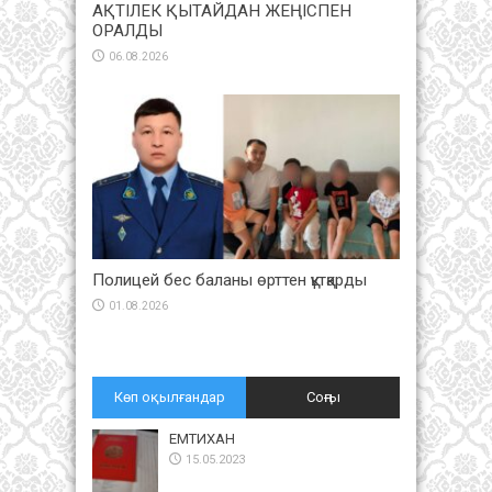
АҚТІЛЕК ҚЫТАЙДАН ЖЕҢІСПЕН
ОРАЛДЫ
06.08.2026
Полицей бес баланы өрттен құтқарды
01.08.2026
Көп оқылғандар
Соңғы
ЕМТИХАН
15.05.2023