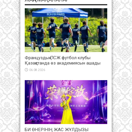
Француздық ПСЖ футбол клубы
Қазақстанда өз академиясын ашады
06.08.2026
БИ ӨНЕРІНІҢ ЖАС ЖҰЛДЫЗЫ