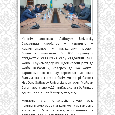
Келісім аясында Satbayev University
базасында «жобалау – құрылыс –
қаржыландыру – пайдалану» моделі
бойынша шамамен 5 900 орындық
студенттік жатақхана салу көзделген. АДБ
жобаны сүйемелдеу жөніндегі кеңесші ретінде
жобаның барлық кезеңдерінде жан-жақты
сараптамалық қолдау көрсетеді. Келісімге
Ғылым және жоғары білім министрі Саясат
Нұрбек, Satbayev University ректоры Мейрам
Бегентаев және АДБ-ның Қазақстан бойынша
директоры Утсав Кумар қол қойды.
Министр атап өткендей, студенттерді
лайықты өмір сүру жағдайымен қамтамасыз
ету жоғары білім саласындағы мемлекеттік