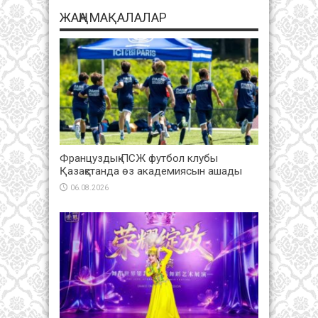
ЖАҢА МАҚАЛАЛАР
Француздық ПСЖ футбол клубы
Қазақстанда өз академиясын ашады
06.08.2026