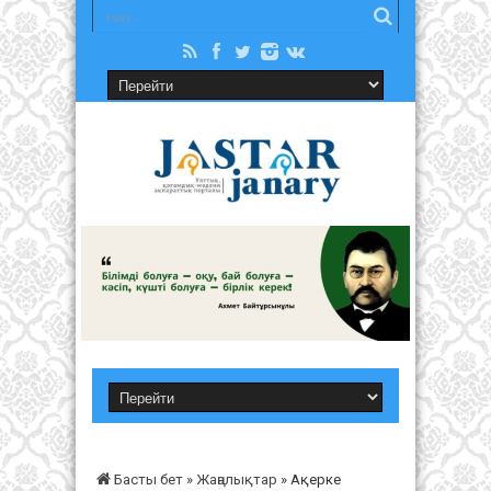
Басты бет
»
Жаңалықтар
»
Ақерке