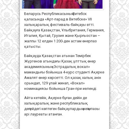
Беларусь Республикасының Витебск
қаласында «Арт-парад в Витебске» VII
халықаралық фестиваль-байқауы өтті.
Байқауға Қазақстан, Ұлыбритания, Германия,
Италия, Қытай, Грузия және Қырғызстан –
жалпы 12 елден 1 200-ден астам өнерпаз
қатысты.
Байқауда Қазақстан атынан Темірбек
Жүргенов атындағы Қазақ ұлттық өнер
академиясының «Эстрадалық вокал»
мамандығы бойынша 4-курс студенті Ақерке
Амалят өнер көрсетті. Ол қазақ халық әнін
орындап, 129 ұпай жинап, «Вокал»
номинациясы бойынша Гран-при иеленді.
Айта кетейік, Ақерке бұған дейін де
халықаралық және республикалық
деңгейдегі көптеген байқаулардың жеңімпазы
әрі лауреаты атанған.