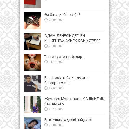
Өз бағаңды білесің бе?
26.04.2026
АДАМ ДЕНЕСІНДЕГІ ЕҢ
КІШКЕНТАЙ СҮЙЕК ҚАЙ ЖЕРДЕ?
26.04.2025
Тәнге түскен таңбалар…
11.11.2023
Facebook-ті бағындырған
бағдарламашы
27.09.2018
Жұмагүл Мұрсалова. ҒАШЫҚТЫҚ
ҒАЛАМАТЫ
25.10.2016
Ерте ұйықтаудың 6 пайдасы
23.04.2019