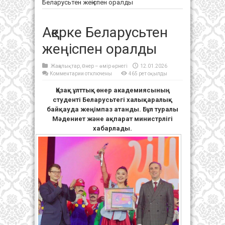
Беларусьтен жеңіспен оралды
Ақерке Беларусьтен
жеңіспен оралды
Жаңалықтар
,
Өнер – өмір өрнегі
12.01.2026
к
Комментарии
отключены
465 рет оқылды
записи
Ақерке
Қазақ ұлттық өнер академиясының
Беларусьтен
жеңіспен
студенті Беларусьтегі халықаралық
оралды
байқауда жеңімпаз атанды. Бұл туралы
Мәдениет және ақпарат министрлігі
хабарлады.