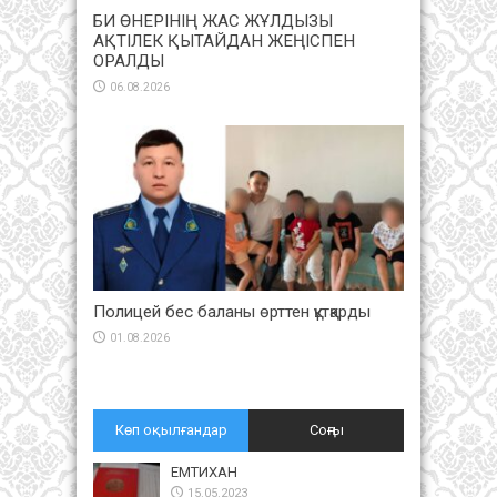
БИ ӨНЕРІНІҢ ЖАС ЖҰЛДЫЗЫ
АҚТІЛЕК ҚЫТАЙДАН ЖЕҢІСПЕН
ОРАЛДЫ
06.08.2026
Полицей бес баланы өрттен құтқарды
01.08.2026
Көп оқылғандар
Соңғы
ЕМТИХАН
15.05.2023