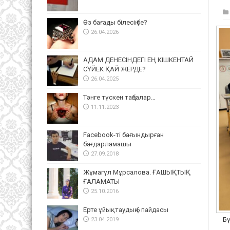
Өз бағаңды білесің бе?
26.04.2026
АДАМ ДЕНЕСІНДЕГІ ЕҢ КІШКЕНТАЙ
СҮЙЕК ҚАЙ ЖЕРДЕ?
26.04.2025
Тәнге түскен таңбалар…
11.11.2023
Facebook-ті бағындырған
бағдарламашы
27.09.2018
Жұмагүл Мұрсалова. ҒАШЫҚТЫҚ
ҒАЛАМАТЫ
25.10.2016
Ерте ұйықтаудың 6 пайдасы
Бү
23.04.2019