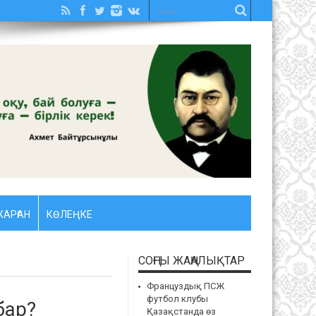
АРҒАН
КӨЛЕҢКЕ
СОҢҒЫ ЖАҢАЛЫҚТАР
Француздық ПСЖ
футбол клубы
бар?
Қазақстанда өз