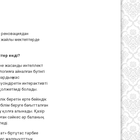
т
реновациядан
і жайлы мектептерде
стер енді?
іне жасанды интеллект
гияға айналған бүгінгі
лардың жас
үсіндіретін интерактивті
қолжетімді болады.
к беретін ерте бейіндік
білім беруге бағытталған
у қолға алынады. Қазір
ған сәйкес әр баланың
еді.
т» біртұтас тәрбие
йкес жалпыұлттық