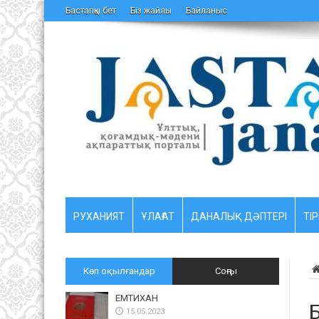
Бастапқы бет
Біз жайлы
Байланыс
РУХАНИЯТ
ҰЛАҒАТ
ДАНАЛЫҚ ДӘПТЕРІ
ТІР
Көп оқылғандар
Соңғы
ЕМТИХАН
Б
15.05.2023