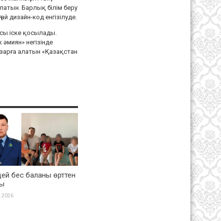
латын. Барлық білім беру
ай дизайн-код енгізілуде.
сы іске қосылады.
әмиян» негізінде
азарға алатын «Қазақстан
ей бес баланы өрттен
ды
.2026