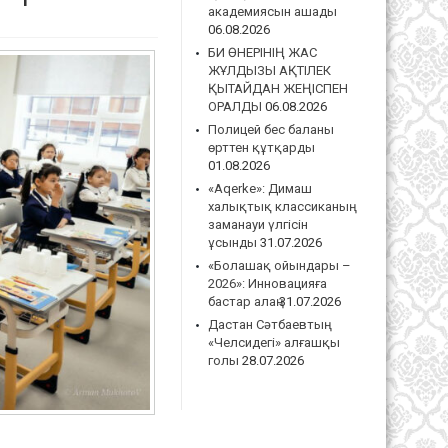
академиясын ашады
06.08.2026
БИ ӨНЕРІНІҢ ЖАС
ЖҰЛДЫЗЫ АҚТІЛЕК
ҚЫТАЙДАН ЖЕҢІСПЕН
ОРАЛДЫ
06.08.2026
Полицей бес баланы
өрттен құтқарды
01.08.2026
«Aqerke»: Димаш
халықтық классиканың
заманауи үлгісін
ұсынды
31.07.2026
«Болашақ ойындары –
2026»: Инновацияға
бастар алаң
31.07.2026
Дастан Сәтбаевтың
«Челсидегі» алғашқы
голы
28.07.2026