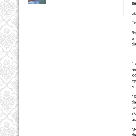
3
Бі
Ел
Бү
өт
бі
1 
не
қо
ер
мо
10
ба
Ке
«М
ик
Ме
б