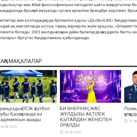
ндылықтар мен Абай философиясына негізделіп қайта жаңғыртылған бо
ымдарында бірыңғай визуалды ортаға арналған брендбук әзірленіп, бірыңғ
ктептер мен колледждерде буллингке қарсы «ДосболLIKE» бағдарлама
ндай-ақ мектептерде ыстық тамақ ваучерлік жүйе арқылы, «Әлеуметтік 
ленетін болады. 2025 жылдың соңына дейін балалардың мүддесін басты н
алалары» біртұтас бағдарламасы қабылданады.
АҢА МАҚАЛАЛАР
ранцуздық ПСЖ футбол
БИ ӨНЕРІНІҢ ЖАС
Полиц
лубы Қазақстанда өз
ЖҰЛДЫЗЫ АҚТІЛЕК
құтқар
кадемиясын ашады
ҚЫТАЙДАН ЖЕҢІСПЕН
01.08
ОРАЛДЫ
06.08.2026
06.08.2026