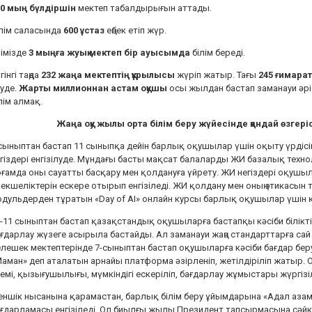
60 мың бүлдіршін
мектеп табалдырығын аттады.
лім саласында
600 ұстаз
еңбек етіп жүр.
імізде
3 мыңға жуық мектеп бір ауысымда
білім береді.
гінгі таңда
232 жаңа мектептің құрылысы
жүріп жатыр. Тағы
245 ғимара
уде.
Жарты миллионнан астам оқушы
осы жылдан бастап заманауи әр
лім алмақ.
Жаңа оқу жылы орта білім беру жүйесінде қандай өзгері
сыныптан бастап 11 сыныпқа дейін барлық оқушылар үшін оқыту үрдіс
гіздері енгізілуде. Мұндағы басты мақсат балаларды ЖИ базалық техноло
ғамда оны сауатты басқару мен қолдануға үйрету. ЖИ негіздері оқушы
екшеліктерін ескере отырып енгізіледі. ЖИ қолдану мен оның этикасын т
дульдерден тұратын «Day of AI» онлайн курсы барлық оқушылар үшін 
-11 сыныптан бастап қазақстандық оқушыларға бастапқы кәсіби біліктілі
ғдарлау жүзеге асырыла бастайды. Ал заманауи жаңа стандарттарға сай 
лешек мектептерінде 7-сыныптан бастап оқушыларға кәсіби бағдар бер
аман» деп аталатын арнайы платформа әзірленіп, жетілдіріліп жатыр. О
емі, қызығушылығы, мүмкіндігі ескеріліп, бағдарлау жұмыстары жүргізіл
ншік нысанына қарамастан, барлық білім беру ұйымдарына «Адал азама
ағдарламасы енгізіледі. Ол биылғы жылы Президент тапсырмасына сә