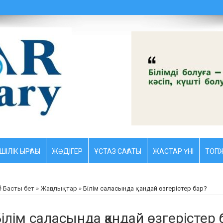
ШІЛІК ЫРҒАҒЫ
ЖӘДІГЕР
ҰСТАЗ CАҒАТЫ
ЖАСТАР ҮНІ
ТОПЖ
Басты бет
»
Жаңалықтар
»
Білім саласында қандай өзгерістер бар?
ілім саласында қандай өзгерістер 