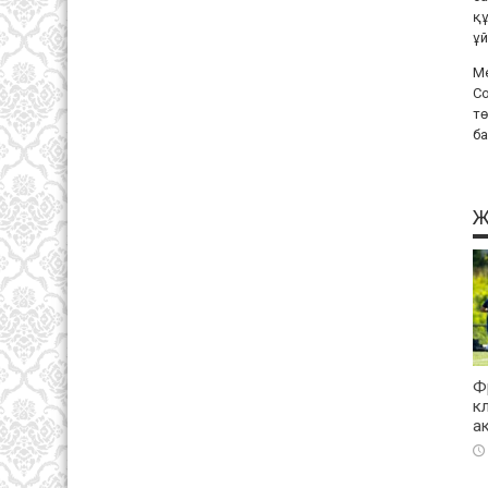
құ
ұй
Ме
Со
тө
б
Ж
Ф
к
а