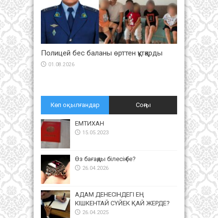
Полицей бес баланы өрттен құтқарды
01.08.2026
Көп оқылғандар
Соңғы
ЕМТИХАН
15.05.2023
Өз бағаңды білесің бе?
26.04.2026
АДАМ ДЕНЕСІНДЕГІ ЕҢ
КІШКЕНТАЙ СҮЙЕК ҚАЙ ЖЕРДЕ?
26.04.2025