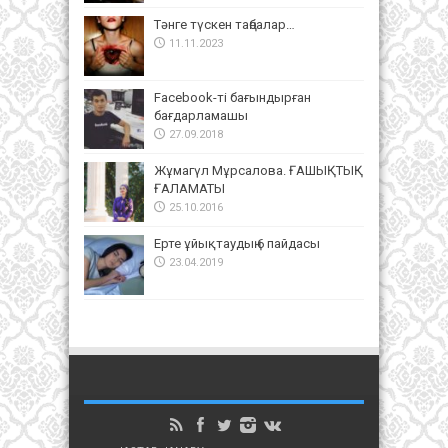
Тәнге түскен таңбалар…
11.11.2023
Facebook-ті бағындырған
бағдарламашы
27.09.2018
Жұмагүл Мұрсалова. ҒАШЫҚТЫҚ
ҒАЛАМАТЫ
25.10.2016
Ерте ұйықтаудың 6 пайдасы
23.04.2019