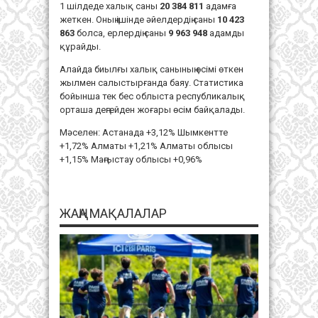
1 шілдеде халық саны
20 384 811
адамға
жеткен. Оның ішінде әйелдердің саны
10 423
863
болса, ерлердің саны
9 963 948
адамды
құрайды.
Алайда биылғы халық санының өсімі өткен
жылмен салыстырғанда баяу. Статистика
бойынша тек бес облыста республикалық
орташа деңгейден жоғары өсім байқалады.
Мәселен: Астанада +3,12% Шымкентте
+1,72% Алматы +1,21% Алматы облысы
+1,15% Маңғыстау облысы +0,96%
ЖАҢА МАҚАЛАЛАР