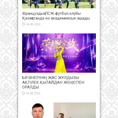
Француздық ПСЖ футбол клубы
Қазақстанда өз академиясын ашады
06.08.2026
БИ ӨНЕРІНІҢ ЖАС ЖҰЛДЫЗЫ
АҚТІЛЕК ҚЫТАЙДАН ЖЕҢІСПЕН
ОРАЛДЫ
06.08.2026