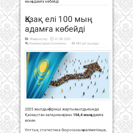
мың адамға көбейді
Қазақ елі 100 мың
адамға көбейді
Жаңалықтар
01.08.2025
к
Комментарии
отключены
485 рет оқылды
записи
Қазақ
елі
100
мың
адамға
көбейді
2025 жылдың бірінші жартыжылдығында
Қазақстан халқының саны
104,4 мың
адамға
өскен.
Ұлттық статистика бюросының
мәліметінше,