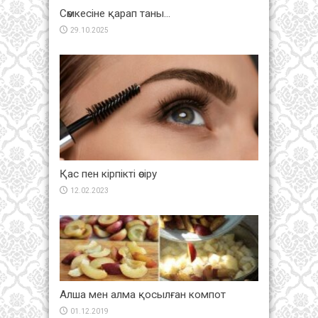
Сөмкесіне қарап таны…
29.10.2025
Қас пен кірпікті өсіру
12.02.2023
Алша мен алма қосылған компот
01.12.2019