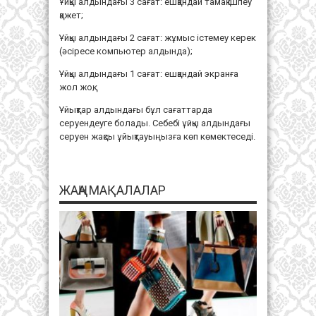
Ұйқы алдындағы 3 сағат: ешқандай тамақ ішпеу
қажет;
Ұйқы алдындағы 2 сағат: жұмыс істемеу керек
(әсіресе компьютер алдында);
Ұйқы алдындағы 1 сағат: ешқандай экранға
жол жоқ;
Ұйықтар алдындағы бұл сағаттарда
серуендеуге болады. Себебі ұйқы алдындағы
серуен жақсы ұйықтауыңызға көп көмектеседі.
ЖАҢА МАҚАЛАЛАР