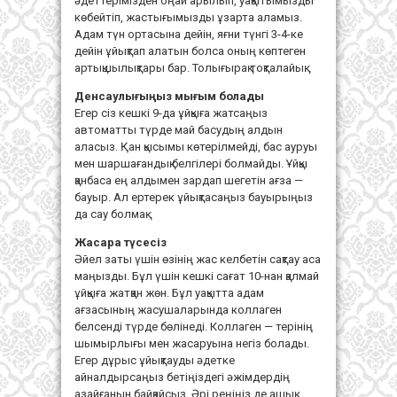
әдеттерімізден оңай арылып, уақытымызды
көбейтіп, жастығымызды ұзарта аламыз.
Адам түн ортасына дейін, яғни түнгі 3-4-ке
дейін ұйықтап алатын болса оның көптеген
артықшылықтары бар. Толығырақ тоқталайық.
Денсаулығыңыз мығым болады
Егер сіз кешкі 9-да ұйқыға жатсаңыз
автоматты түрде май басудың алдын
аласыз. Қан қысымы көтерілмейді, бас ауруы
мен шаршағандық белгілері болмайды. Ұйқы
қанбаса ең алдымен зардап шегетін ағза —
бауыр. Ал ертерек ұйықтасаңыз бауырыңыз
да сау болмақ.
Жасара түсесіз
Әйел заты үшін өзінің жас келбетін сақтау аса
маңызды. Бұл үшін кешкі сағат 10-нан қалмай
ұйқыға жатқан жөн. Бұл уақытта адам
ағзасының жасушаларында коллаген
белсенді түрде бөлінеді. Коллаген — терінің
шымырлығы мен жасаруына негіз болады.
Егер дұрыс ұйықтауды әдетке
айналдырсаңыз бетіңіздегі әжімдердің
азайғанын байқайсыз. Әрі реңіңіз де ашық