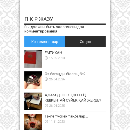
ПІКІР ЖАЗУ
Вы должны быть
залогинены
для
комментирования
Көп оқылғандар
Соңғы
ЕМТИХАН
15.05.2023
Өз бағаңды білесің бе?
26.04.2026
АДАМ ДЕНЕСІНДЕГІ ЕҢ
КІШКЕНТАЙ СҮЙЕК ҚАЙ ЖЕРДЕ?
26.04.2025
Тәнге түскен таңбалар…
11.11.2023