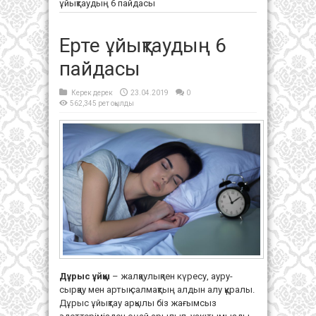
ұйықтаудың 6 пайдасы
Ерте ұйықтаудың 6
пайдасы
Керек дерек
23.04.2019
0
562,345 рет оқылды
Дұрыс ұйқы
– жалқаулықпен күресу, ауру-
сырқау мен артық салмақтың алдын алу құралы.
Дұрыс ұйықтау арқылы біз жағымсыз