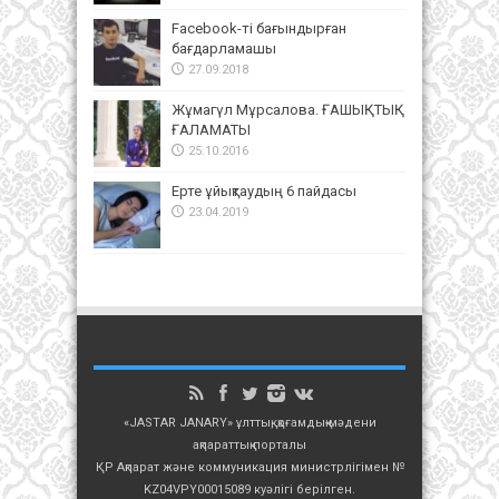
Facebook-ті бағындырған
бағдарламашы
27.09.2018
Жұмагүл Мұрсалова. ҒАШЫҚТЫҚ
ҒАЛАМАТЫ
25.10.2016
Ерте ұйықтаудың 6 пайдасы
23.04.2019
«JASTAR JANARY» ұлттық, қоғамдық-мәдени
ақпараттық порталы
ҚР Ақпарат және коммуникация министрлігімен №
KZ04VPY00015089 куәлігі берілген.