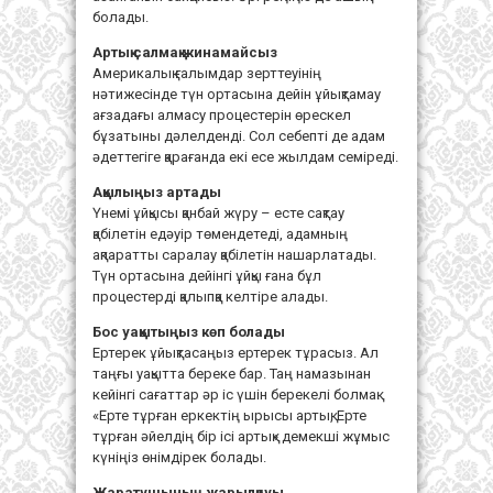
болады.
Артық салмақ жинамайсыз
Америкалық ғалымдар зерттеуінің
нәтижесінде түн ортасына дейін ұйықтамау
ағзадағы алмасу процестерін өрескел
бұзатыны дәлелденді. Сол себепті де адам
әдеттегіге қарағанда екі есе жылдам семіреді.
Ақылыңыз артады
Үнемі ұйқысы қанбай жүру – есте сақтау
қабілетін едәуір төмендетеді, адамның
ақпаратты саралау қабілетін нашарлатады.
Түн ортасына дейінгі ұйқы ғана бұл
процестерді қалыпқа келтіре алады.
Бос уақытыңыз көп болады
Ертерек ұйықтасаңыз ертерек тұрасыз. Ал
таңғы уақытта береке бар. Таң намазынан
кейінгі сағаттар әр іс үшін берекелі болмақ.
«Ерте тұрған еркектің ырысы артық, Ерте
тұрған әйелдің бір ісі артық» демекші жұмыс
күніңіз өнімдірек болады.
Жаратушының жарылқауы