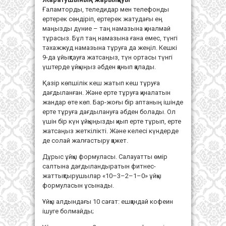
Ғаламторды, теледидар мен телефонды
ертерек сөндіріп, ертерек жатудағы ең
маңызды дүние – таң намазына қиналмай
тұрасыз. Бұл таң намазына ғана емес, түнгі
тәхажжуд намазына тұруға да жеңіл. Кешкі
9-да ұйықтауға жатсаңыз, түн ортасы түнгі
үштерде ұйқыңыз әбден қанып қалады.
Қазір көпшілік кеш жатып кеш тұруға
дағдыланған. Және ерте тұруға қиналатын
жандар өте көп. Бар-жоғы бір аптаның ішінде
ерте тұруға дағдылануға әбден болады. Ол
үшін бір күн ұйқыңызды қиып ерте тұрып, ерте
жатсаңыз жеткілікті. Және келесі күндерде
де солай жалғастыру қажет.
Дұрыс ұйқы формуласы. Салауатты өмір
салтына дағдыландыратын фитнес-
жаттықтырушылар «10–3–2–1–0» ұйқы
формуласын ұсынады.
Ұйқы алдындағы 10 сағат: ешқандай кофеин
ішуге болмайды;