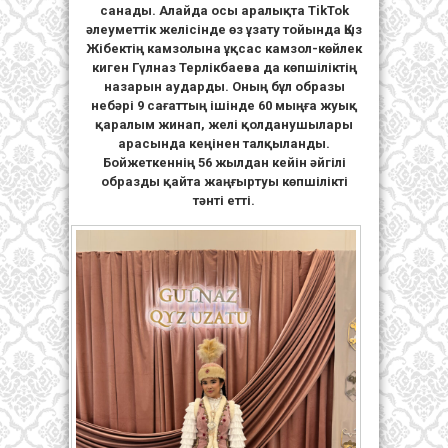
санады. Алайда осы аралықта TikTok
әлеуметтік желісінде өз ұзату тойында Қыз
Жібектің камзолына ұқсас камзол-көйлек
киген Гүлназ Терлікбаева да көпшіліктің
назарын аударды. Оның бұл образы
небәрі 9 сағаттың ішінде 60 мыңға жуық
қаралым жинап, желі қолданушылары
арасында кеңінен талқыланды.
Бойжеткеннің 56 жылдан кейін әйгілі
образды қайта жаңғыртуы көпшілікті
тәнті етті.