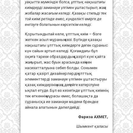
уақытта мүмкіндік болса, ұлттық нақыштағы
киімдерді заманауи үлгімен ұштастырып, жаңа
жобалар жасағым келеді. Қазақы стильді тек
той киімі ретінде емес, күнделікті өмірге де
енгізуге болатынын көрсеткім келеді.
Қорытындылай келе, ұлттық киім – бізге
жеткен асыл мұраның көзі. Бүгінде қазақы
нақыштағы ұлттық киімдерге деген сұраныс
күн сайын артып келеді. Қоғамдағы бұл
оқиға тарихи образдардың қазіргі күні қайта
жаңғырып, жас буын арасында кеңінен
насихатталуына себеп болды. Сонымен
қатар қазіргі дизайнерлердің ұлттық
элементтерді заманауи үлгімен ұштастыруы
қазақ киімдерінің жаңа деңгейге көтерілуіне
ықпал етуде. Бұл өз кезегінде ұлттық киімнің
тек өткеннің мұрасы емес, болашақта да
сұранысқа ие заманауи мәдени брендке
айнала алатынын дәлелдейді.
Фариза АХМЕТ,
Шымкент қаласы