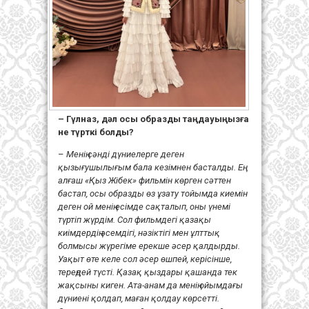
– Гүлназ, дәл осы образды таңдауыңызға
не түрткі болды?
–
Менің сәнді дүниелерге деген
қызығушылығым бала кезімнен басталды. Ең
алғаш «Қыз Жібек» фильмін көрген сәттен
бастап, осы образды өз ұзату тойымда киемін
деген ой менің есімде сақталып, оны үнемі
түртіп жүрдім. Сол фильмдегі қазақы
киімдердің әсемдігі, нәзіктігі мен ұлттық
болмысы жүрегіме ерекше әсер қалдырды.
Уақыт өте келе сол әсер өшпей, керісінше,
тереңдей түсті.
Қазақ қыздары қашанда тек
жақсыны киген. Ата-анам да менің ойымдағы
дүниені қолдап, маған қолдау көрсетті.