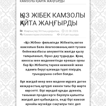
КАМЗОЛЫ ҚАЙТА ЖАҢҒЫРДЫ
ҚЫЗ ЖІБЕК КАМЗОЛЫ
ҚАЙТА ЖАҢҒЫРДЫ
Жаңалықтар
,
Ұлттық құндылық
22.04.2026
к
Комментарии
отключены
614 рет оқылды
записи
ҚЫЗ
«Қыз Жібек» фильмінде Жібектің киген
ЖІБЕК
КАМЗОЛЫ
камзолын Баян Алагөзованың киіп түскен
ҚАЙТА
ЖАҢҒЫРДЫ
бейнежазбасы әлеуметтік желіде қызу
талқыланып, біраз дау тудырды. Қазақ
киносы мен мәдениетінде ерекше орны
бар Қыз Жібектің тарихи кәжекейі жеке
адамға беруі қоғамда түрлі пікірдің
туындауына себеп болды.
Бұл жағдай өнер мен мәдени мұраға деген
көзқарастың әртүрлі екенін тағы бір мәрте
көрсетті. Бірі мұндай құнды дүиенің
танымал продюсерге берілуін қалыпты
жағдай деп қабылдаса, енді бірі камзол
арнайы музейде сақталуы тиіс деп