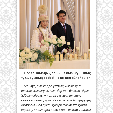
– Образыңыздың осынша қызығушылық
тудыруының себебі неде деп ойлайсыз?
– Меніңше, бұл жерде ұлттық киімге деген
ерекше қызығушылық бар деп білемін. «Қыз
Жібек» образы – көп адам үшін тек кино
кейіпкері емес, тұтас бір эстетика, бір дәуірдің
символы. Сол рухты қазіргі форматта қайта
көрсету адамдарға әсер еткен шығар. Алдағы