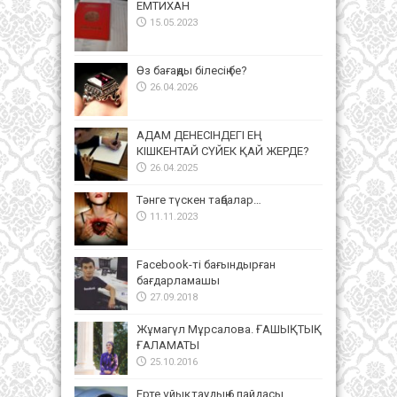
ЕМТИХАН
15.05.2023
Өз бағаңды білесің бе?
26.04.2026
АДАМ ДЕНЕСІНДЕГІ ЕҢ
КІШКЕНТАЙ СҮЙЕК ҚАЙ ЖЕРДЕ?
26.04.2025
Тәнге түскен таңбалар…
11.11.2023
Facebook-ті бағындырған
бағдарламашы
27.09.2018
Жұмагүл Мұрсалова. ҒАШЫҚТЫҚ
ҒАЛАМАТЫ
25.10.2016
Ерте ұйықтаудың 6 пайдасы