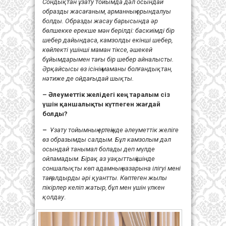
Сондықтан ұзату тойымда дәл осындай
образды жасағаным, арманның орындалуы
болды. Образды жасау барысында әр
бөлшекке ерекше мән берілді: баскиімді бір
шебер дайындаса, камзолды екінші шебер,
көйлекті үшінші маман тіксе, әшекей
бұйымдарымен тағы бір шебер айналысты.
Әрқайсысы өз ісінің маманы болғандықтан,
нәтиже де ойдағыдай шықты.
– Әлеуметтік желідегі кең таралым сіз
үшін қаншалықты күтпеген жағдай
болды?
–
Ұзату тойымның ертеңінде әлеуметтік желіге
өз образымды салдым. Бұл камзолым дәл
осындай танымал болады деп мүлде
ойламадым. Бірақ аз уақыттың ішінде
соншалықты көп адамның назарына ілігуі мені
таңғалдырды әрі қуантты. Көптеген жылы
пікірлер келіп жатыр, бұл мен үшін үлкен
қолдау
.