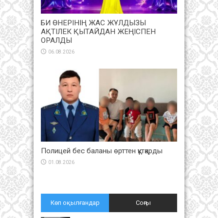
БИ ӨНЕРІНІҢ ЖАС ЖҰЛДЫЗЫ
АҚТІЛЕК ҚЫТАЙДАН ЖЕҢІСПЕН
ОРАЛДЫ
06.08.2026
Полицей бес баланы өрттен құтқарды
01.08.2026
Көп оқылғандар
Соңғы