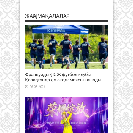
ЖАҢА МАҚАЛАЛАР
Француздық ПСЖ футбол клубы
Қазақстанда өз академиясын ашады
06.08.2026