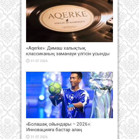
«Aqerke»: Димаш халықтық
классиканың заманауи үлгісін ұсынды
31.07.2026
«Болашақ ойындары – 2026»:
Инновацияға бастар алаң
31.07.2026