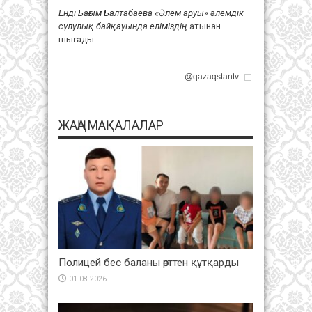
Енді Бағым Балтабаева «Әлем аруы» әлемдік
сұлулық байқауында еліміздің
атынан
шығады
.
@qazaqstantv
ЖАҢА МАҚАЛАЛАР
Полицей бес баланы өрттен құтқарды
01.08.2026