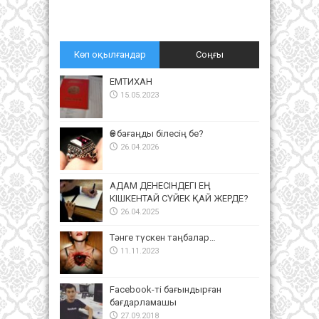
Көп оқылғандар
Соңғы
ЕМТИХАН
15.05.2023
Өз бағаңды білесің бе?
26.04.2026
АДАМ ДЕНЕСІНДЕГІ ЕҢ
КІШКЕНТАЙ СҮЙЕК ҚАЙ ЖЕРДЕ?
26.04.2025
Тәнге түскен таңбалар…
11.11.2023
Facebook-ті бағындырған
бағдарламашы
27.09.2018