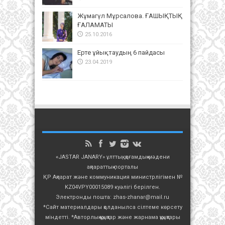
Жұмагүл Мұрсалова. ҒАШЫҚТЫҚ
ҒАЛАМАТЫ
25.10.2016
Ерте ұйықтаудың 6 пайдасы
23.04.2019
«JASTAR JANARY» ұлттық, қоғамдық-мәдени
ақпараттық порталы
ҚР Ақпарат және коммуникация министрлігімен №
KZ04VPY00015089 куәлігі берілген.
Электронды пошта: zhas-zhanar@mail.ru
*Сайт материалдары қолданылса сілтеме көрсету
міндетті. *Авторлық құқықтар және жарнама құқықтары