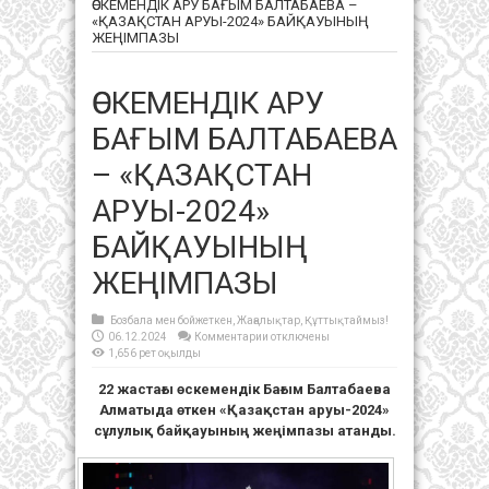
ӨСКЕМЕНДІК АРУ БАҒЫМ БАЛТАБАЕВА –
«ҚАЗАҚСТАН АРУЫ-2024» БАЙҚАУЫНЫҢ
ЖЕҢІМПАЗЫ
ӨСКЕМЕНДІК АРУ
БАҒЫМ БАЛТАБАЕВА
– «ҚАЗАҚСТАН
АРУЫ-2024»
БАЙҚАУЫНЫҢ
ЖЕҢІМПАЗЫ
Бозбала мен бойжеткен
,
Жаңалықтар
,
Құттықтаймыз!
к
06.12.2024
Комментарии
отключены
записи
1,656 рет оқылды
ӨСКЕМЕНДІК
АРУ
БАҒЫМ
22 жастағы өскемендік Бағым Балтабаева
БАЛТАБАЕВА
Алматыда өткен «Қазақстан аруы-2024»
–
«ҚАЗАҚСТАН
сұлулық байқауының жеңімпазы атанды.
АРУЫ-2024»
БАЙҚАУЫНЫҢ
ЖЕҢІМПАЗЫ