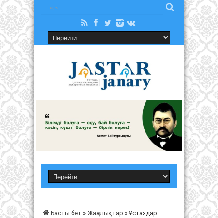
Басты бет
»
Жаңалықтар
»
Ұстаздар