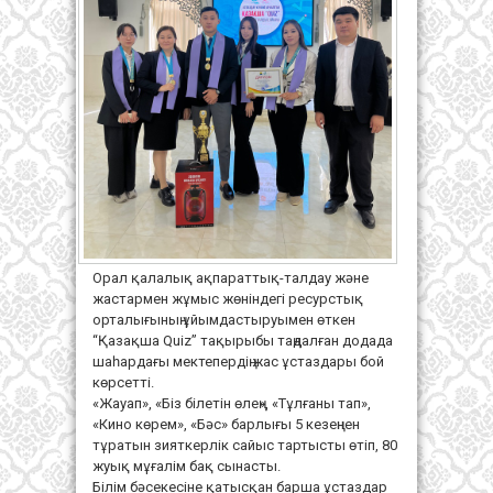
Орал қалалық ақпараттық-талдау және
жастармен жұмыс жөніндегі ресурстық
орталығының ұйымдастыруымен өткен
“Қазақша Quiz” тақырыбы таңдалған додада
шаһардағы мектепердің жас ұстаздары бой
көрсетті.
«Жауап», «Біз білетін өлең», «Тұлғаны тап»,
«Кино көрем», «Бәс» барлығы 5 кезеңнен
тұратын зияткерлік сайыс тартысты өтіп, 80
жуық мұғалім бақ сынасты.
Білім бәсекесіне қатысқан барша ұстаздар