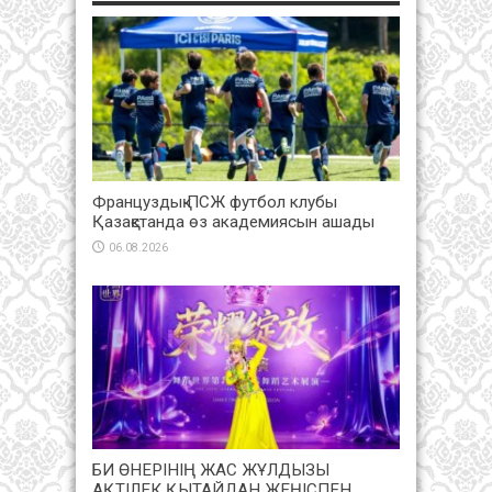
Француздық ПСЖ футбол клубы
Қазақстанда өз академиясын ашады
06.08.2026
БИ ӨНЕРІНІҢ ЖАС ЖҰЛДЫЗЫ
АҚТІЛЕК ҚЫТАЙДАН ЖЕҢІСПЕН