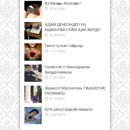
Өз бағаңды білесің бе?
26.04.2026
АДАМ ДЕНЕСІНДЕГІ ЕҢ
КІШКЕНТАЙ СҮЙЕК ҚАЙ ЖЕРДЕ?
26.04.2025
Тәнге түскен таңбалар…
11.11.2023
Facebook-ті бағындырған
бағдарламашы
27.09.2018
Жұмагүл Мұрсалова. ҒАШЫҚТЫҚ
ҒАЛАМАТЫ
25.10.2016
Ерте ұйықтаудың 6 пайдасы
23.04.2019