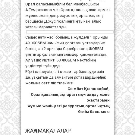
Орал қаласының білім бөлімінің басшысы
А.Темірханова мен Орал қалалық жастармен
жұмыс жөніндегі ресурстық орталықтың
басшысы Д.Жүсіпқалиевтің атынан алыс
хатпен марапатталды.
Сайыс нәтижесі бойынша жүлделі 1 орынды
49 ЖОББМ намысын қорғаған ұстаздар ие
болса, ал 2 орынды Серебрякова ЖОББМ
үмітін арқалаған мұғалімдер қанжығалады.
Ал үздік үштікті 50 ЖОББМ мектебінің
үздіктері түйіндеді.
Еңбегі өлшеусіз, ізгі қоғам тәрбиелеуде өзін
де, уақытын да аямайтын ұстаздардың еңбек
жолына сәттілік тілейміз!
Сымбат Қыпшақбай,
Орал қалалық ақпараттық-талдау және
жастармен
жұмыс жөніндегі ресурстық орталықтың
бөлім басшысы
ЖАҢА МАҚАЛАЛАР