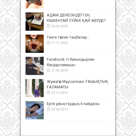
АДАМ ДЕНЕСІНДЕГІ ЕҢ
КІШКЕНТАЙ СҮЙЕК ҚАЙ ЖЕРДЕ?
26.04.2025
Тәнге түскен таңбалар…
11.11.2023
Facebook-ті бағындырған
бағдарламашы
27.09.2018
Жұмагүл Мұрсалова. ҒАШЫҚТЫҚ
ҒАЛАМАТЫ
25.10.2016
Ерте ұйықтаудың 6 пайдасы
23.04.2019