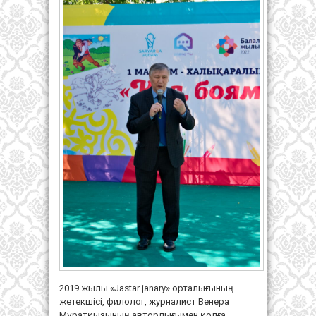
2019 жылы «Jastar janary» орталығының
жетекшісі, филолог, журналист Венера
Мұратқызының авторлығымен қолға