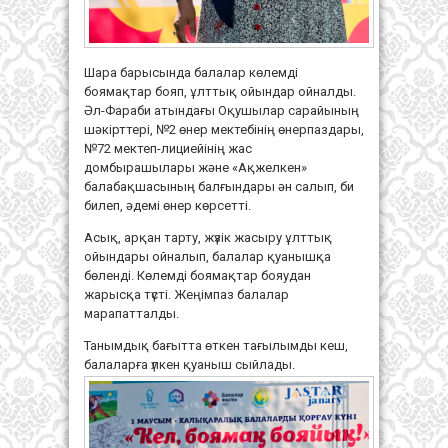
Шара барысында балалар көлемді
боямақтар бояп, ұлттық ойындар ойналды.
Әл-Фараби атындағы Оқушылар сарайының
шәкірттері, №2 өнер мектебінің өнерпаздары,
№72 мектеп-лициейінің жас
домбырашылары және «Ақжелкен»
балабақшасының балғындары ән салып, би
билеп, әдемі өнер көрсетті.
Асық, арқан тарту, жүзік жасыру ұлттық
ойындары ойналып, балалар қуанышқа
бөленді. Көлемді боямақтар бояудан
жарысқа түсті. Жеңімпаз балалар
марапатталды.
Танымдық бағытта өткен тағылымды кеш,
балаларға үлкен қуаныш сыйлады.