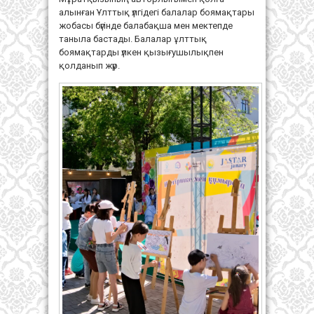
алынған Ұлттық үлгідегі балалар боямақтары
жобасы бүгінде балабақша мен мектепде
таныла бастады. Балалар ұлттық
боямақтарды үлкен қызығушылықпен
қолданып жүр.