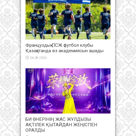
Француздық ПСЖ футбол клубы
Қазақстанда өз академиясын ашады
06.08.2026
БИ ӨНЕРІНІҢ ЖАС ЖҰЛДЫЗЫ
АҚТІЛЕК ҚЫТАЙДАН ЖЕҢІСПЕН
ОРАЛДЫ