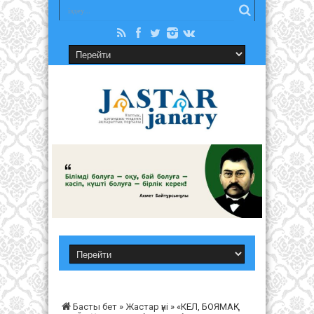
Басты бет
»
Жастар үні
»
«КЕЛ, БОЯМАҚ