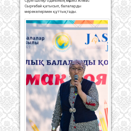
Суретшілер одағының мүшесі Алмас
Сырғабай қатысып, балаларды
мерекелерімен құттықтады.