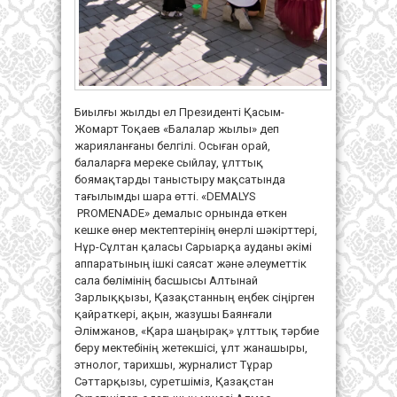
Биылғы жылды ел Президенті Қасым-
Жомарт Тоқаев «Балалар жылы» деп
жарияланғаны белгілі. Осыған орай,
балаларға мереке сыйлау, ұлттық
боямақтарды таныстыру мақсатында
тағылымды шара өтті. «DEMALYS
PROMENADE» демалыс орнында өткен
кешке өнер мектептерінің өнерлі шәкірттері,
Нұр-Сұлтан қаласы Сарыарқа ауданы әкімі
аппаратының ішкі саясат және әлеуметтік
сала бөлімінің басшысы Алтынай
Зарлыққызы, Қазақстанның еңбек сіңірген
қайраткері, ақын, жазушы Баянғали
Әлімжанов, «Қара шаңырақ» ұлттық тәрбие
беру мектебінің жетекшісі, ұлт жанашыры,
этнолог, тарихшы, журналист Тұрар
Сәттарқызы, суретшіміз, Қазақстан