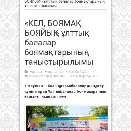
БОЯЙЫҚ!» ұлттық балалар боямақтарының
таныстырылымы
«КЕЛ, БОЯМАҚ
БОЯЙЫҚ!» ұлттық
балалар
боямақтарының
таныстырылымы
Жастар үні
,
Жаңалықтар
02.06.2022
к
Комментарии
отключены
6,607 рет оқылды
записи
«КЕЛ,
1 маусым – Халықаралық балаларды қорғау
БОЯМАҚ
БОЯЙЫҚ!»
күніне орай Ұлттық балалар боямақтарының
ұлттық
балалар
таныстырылымы өтті.
боямақтарының
таныстырылымы