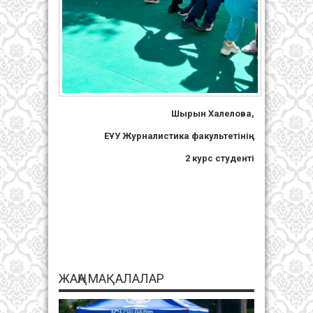
Шырын Халелова,
ЕҰУ Журналистика факультетінің
2 курс студенті
ЖАҢА МАҚАЛАЛАР