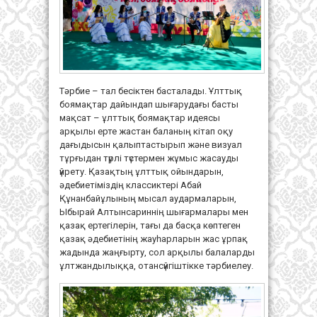
Тәрбие – тал бесіктен басталады. Ұлттық
боямақтар дайындап шығарудағы басты
мақсат – ұлттық боямақтар идеясы
арқылы ерте жастан баланың кітап оқу
дағыдысын қалыптастырып және визуал
тұрғыдан түрлі түстермен жұмыс жасауды
үйрету. Қазақтың ұлттық ойындарын,
әдебиетіміздің классиктері Абай
Құнанбайұлының мысал аудармаларын,
Ыбырай Алтынсариннің шығармалары мен
қазақ ертегілерін, тағы да басқа көптеген
қазақ әдебиетінің жауһарларын жас ұрпақ
жадында жаңғырту, сол арқылы балаларды
ұлтжандылыққа, отансүйгіштікке тәрбиелеу.