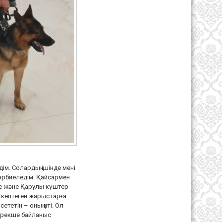
м. Солардың ішінде мені
тәрбиеледім. Қайсармен
де және Қарулы күштер
е көптеген жарыстарға
тетін – оның иті. Ол
, ерекше байланыс