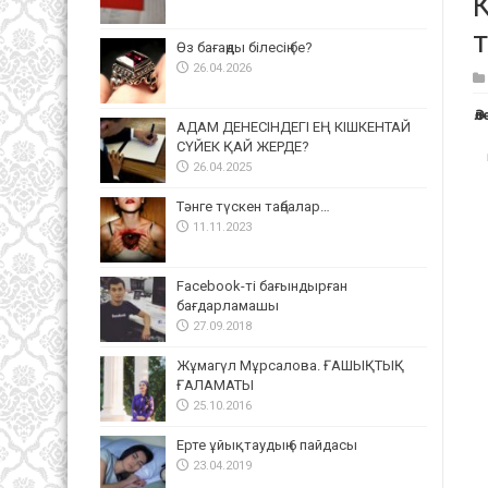
К
т
Өз бағаңды білесің бе?
26.04.2026
Ә
АДАМ ДЕНЕСІНДЕГІ ЕҢ КІШКЕНТАЙ
СҮЙЕК ҚАЙ ЖЕРДЕ?
26.04.2025
Тәнге түскен таңбалар…
11.11.2023
Facebook-ті бағындырған
бағдарламашы
27.09.2018
Жұмагүл Мұрсалова. ҒАШЫҚТЫҚ
ҒАЛАМАТЫ
25.10.2016
Ерте ұйықтаудың 6 пайдасы
23.04.2019