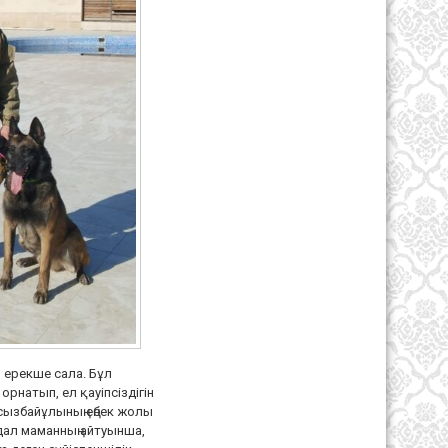
н ерекше сала. Бұл
рнатып, ел қауіпсіздігін
ызбайұлының еңбек жолы
адал маманның айтуынша,