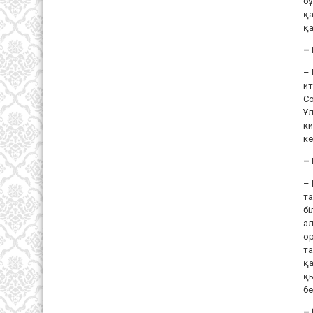
бұ
қа
қа
–
–
ит
Со
Ұл
ки
ке
– 
–
т
бі
ал
ор
та
қа
қы
бе
–