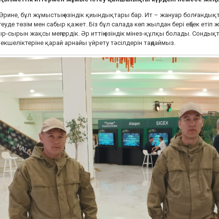
Әрине, бұл жұмыстың өзіндік қиындықтары бар. Ит – жануар болғанды
теуде төзім мен сабыр қажет. Біз бұл салада көп жылдан бері еңбек етіп 
р-сырын жақсы меңгердік. Әр иттің өзіндік мінез-құлқы болады. Сондық
екшеліктеріне қарай арнайы үйрету тәсілдерін таңдаймыз.