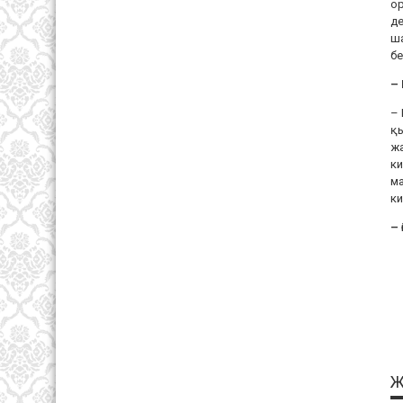
ор
де
ша
бе
–
– 
қы
жа
ки
ма
ки
– 
Ж