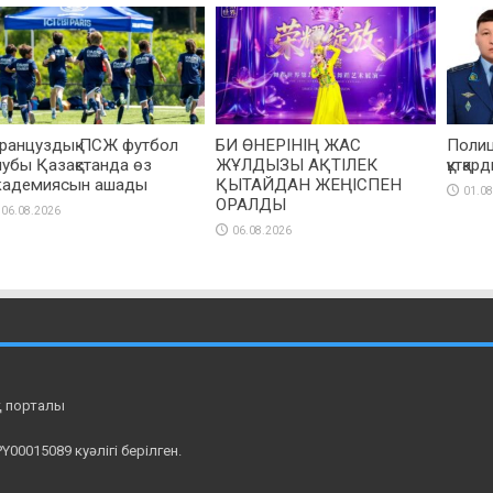
ранцуздық ПСЖ футбол
БИ ӨНЕРІНІҢ ЖАС
Полиц
лубы Қазақстанда өз
ЖҰЛДЫЗЫ АҚТІЛЕК
құтқар
кадемиясын ашады
ҚЫТАЙДАН ЖЕҢІСПЕН
01.08
ОРАЛДЫ
06.08.2026
06.08.2026
қ порталы
00015089 куәлігі берілген.