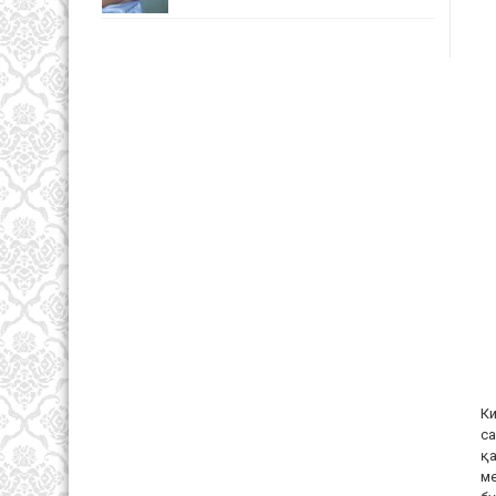
Ки
са
қа
ме