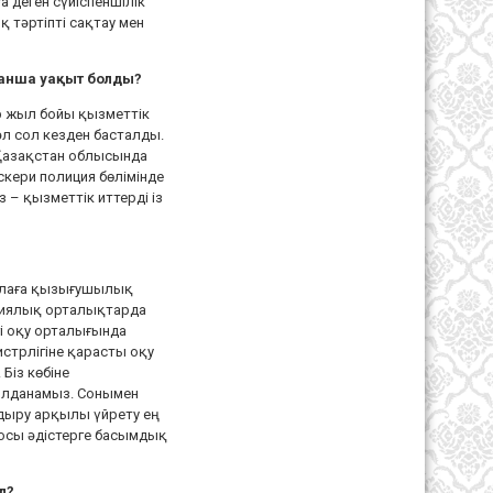
 деген сүйіспеншілік
 тәртіпті сақтау мен
қанша уақыт болды?
р жыл бойы қызметтік
л сол кезден басталды.
 Қазақстан облысында
кери полиция бөлімінде
 – қызметтік иттерді із
салаға қызығушылық
гиялық орталықтарда
гі оқу орталығында
стрлігіне қарасты оқу
 Біз көбіне
қолданамыз. Сонымен
ндыру арқылы үйрету ең
р осы әдістерге басымдық
л?