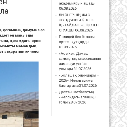
ен
академиясын ашады
ала
06.08.2026
БИ ӨНЕРІНІҢ ЖАС
ЖҰЛДЫЗЫ АҚТІЛЕК
ҚЫТАЙДАН ЖЕҢІСПЕН
іп, қоғамның дамуына өз
ОРАЛДЫ
06.08.2026
індегі ең маңызды
Полицей бес баланы
ғына, қоғамдағы орны
өрттен құтқарды
і қызықты мамандық
01.08.2026
ет атқаратын кинолог
«Aqerke»: Димаш
халықтық классиканың
заманауи үлгісін
ұсынды
31.07.2026
«Болашақ ойындары –
2026»: Инновацияға
бастар алаң
31.07.2026
Дастан Сәтбаевтың
«Челсидегі» алғашқы
голы
28.07.2026