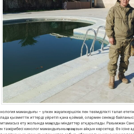
нология мамандығы – үлкен жауапкершілік пен төзімділікті талап ететі
лада қызметтік иттерді үйретіп қана қоймай, олармен сенімді байланыс о
мтамасыз ету жолында маңызды міндеттер атқарылады. Рахымжан Санс
н тәжірибесі кинолог мамандығының маңызын айқын көрсетеді. Өз ісіне 