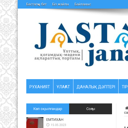
Бастапқы бет
Біз жайлы
Байланыс
РУХАНИЯТ
ҰЛАҒАТ
ДАНАЛЫҚ ДӘПТЕРІ
ТІР
Көп оқылғандар
Соңғы
с
ЕМТИХАН
15.05.2023