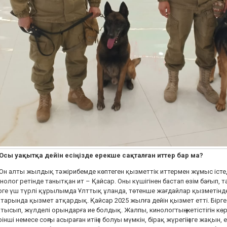
 Осы уақытқа дейін есіңізде ерекше сақталған иттер бар ма?
Он алты жылдық тәжірибемде көптеген қызметтік иттермен жұмыс істеді
нолог ретінде танытқан ит – Қайсар. Оны күшігінен бастап өзім бағып, 
рге үш түрлі құрылымда Ұлттық ұланда, төтенше жағдайлар қызметін
тарында қызмет атқардық. Қайсар 2025 жылға дейін қызмет етті. Бірг
тысып, жүлделі орындарға ие болдық. Жалпы, кинологтың жетістігін көрсе
рінші немесе соңғы асыраған итіңіз болуы мүмкін, бірақ жүрегіңізге жақын