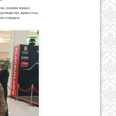
қтан, онымен жұмыс
жүргендіктен, жұмыстың
тан олардың