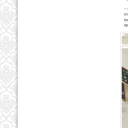
– 
іс
қы
ер