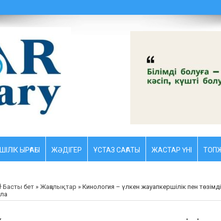
ШІЛІК ЫРҒАҒЫ
ЖӘДІГЕР
ҰСТАЗ CАҒАТЫ
ЖАСТАР ҮНІ
ТОПЖ
Басты бет
»
Жаңалықтар
»
Кинология – үлкен жауапкершілік пен төзімді
ала