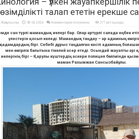
инология – үлкен жауапкершілік п
өзімділікті талап ететін ерекше с
к
Жаңалықтар
08.06.2026
Комментарии
отключены
277 рет оқылды
записи
Кинология
лемде сан түрлі мамандық иелері бар. Олар әртүрлі салада еңбек ет
–
үлкен
үлестерін қосып келеді. Мамандық таңдау – әр адамның өмір
жауапкершілік
пен
қадамдардың бірі. Себебі дұрыс таңдалған кәсіп адамның болаша
төзімділікті
талап
мен өмірлік бағытына тікелей әсер етеді. Осындай жауапты әр
ететін
иелерінің бірі – Қарулы күштердің әскери полиция бөлімінде қызм
ерекше
сала
маман Рахымжан Сансызбайұлы.