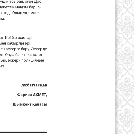
күшік асырап, оған Дос
екеттік маңызы бар іс-
 етеді. Оның тұқымы –
ым.
к. Кейбір жастар
ымен сабырлы әрі
ен әскерге бару. Әскерде
. Онда білікті кинолог
Біз, әскери полицияның
ыз.
Сұхбаттасқан
Фариза АХМЕТ,
Шымкент қаласы