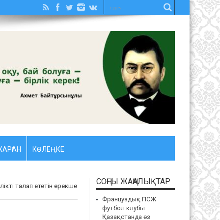
АРҒАН
КӨЛЕҢКЕ
СОҢҒЫ ЖАҢАЛЫҚТАР
лікті талап ететін ерекше
Француздық ПСЖ
футбол клубы
Қазақстанда өз