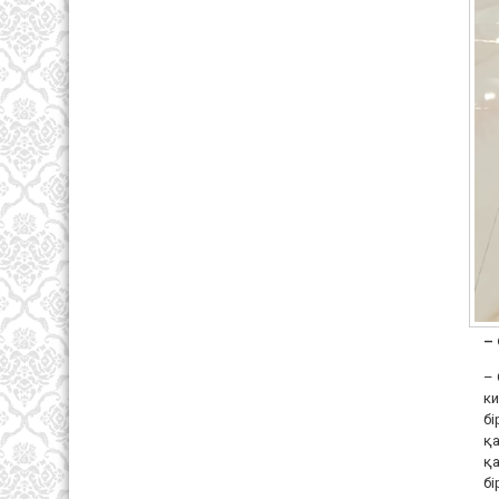
–
– 
ки
бі
қа
қа
бі