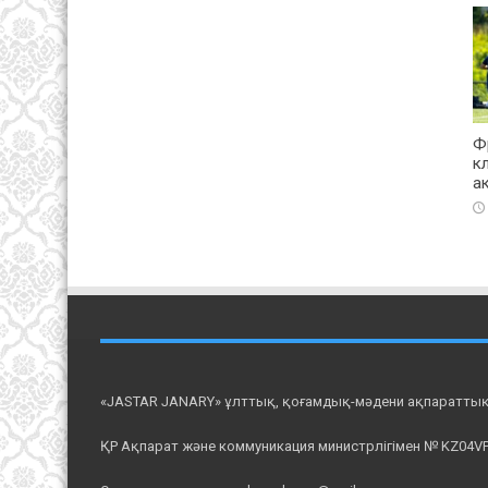
Ф
к
а
«JASTAR JANARY» ұлттық, қоғамдық-мәдени ақпаратты
ҚР Ақпарат және коммуникация министрлігімен № KZ04VPY