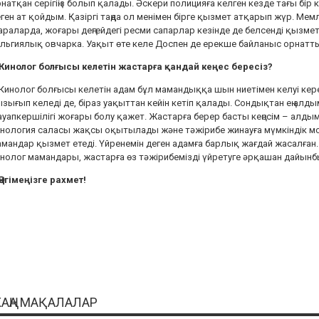
натқан серігіңіз болып қалады. Әскери полицияға келген кезде тағы бір 
ген ат қойдым. Қазіргі таңда ол менімен бірге қызмет атқарып жүр. Мемл
раларда, жоғары деңгейдегі ресми сапарлар кезінде де белсенді қызмет
льгиялық овчарка. Уақыт өте келе Доспен де ерекше байланыс орнатт
 Кинолог болғысы келетін жастарға қандай кеңес бересіз?
Кинолог болғысы келетін адам бұл мамандыққа шын ниетімен келуі кере
зығып келеді де, біраз уақыттан кейін кетіп қалады. Сондықтан ең алд
уапкершілігі жоғары болу қажет. Жастарға берер басты кеңесім – алдым
нология саласы жақсы оқытылады және тәжірибе жинауға мүмкіндік мол
мандар қызмет етеді. Үйренемін деген адамға барлық жағдай жасалған. 
нолог мамандары, жастарға өз тәжірибемізді үйретуге әрқашан дайынб
Әңгімеңізге рахмет!
АҢА МАҚАЛАЛАР