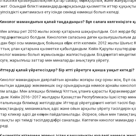
л кәсіпке қызығушылықпен қатар сабыр, еңбекқорлық және жануарларға
жет. Осындай білікті мамандардың арқасында қызметтік иттер құқықтық
уіпсіздікті қамтамасыз ету ісінде сенімді көмекші болып келеді.
 Кинолог мамандығын қалай таңдадыңыз? Бұл салаға келгеніңізге 
 Мен алғаш рет 2010 жылы әскер қатарына шақырылдым. Сол жерде бі
тердің жетекшісі болдым. Кинология саласына деген қызығушылығым дә
дан бері осы мамандық бойынша еңбек етіп келемін. 2012 жылы Шығыс
ттық ұлан қатарына қызметке қабылдандым. Кейін Қарулы күштердің әс
нолог маманы болып жұмысымды жалғастырдым. Біздің негізгі міндетіміз
суге, жарылғыш заттар мен миналарды анықтауға үйрету.
Иттерді қалай үйретесіздер? Бір итті үйретуге қанша уақыт кетеді?
 Кинолог мамандарын даярлайтын арнайы жоғары оқу орны жоқ. Бұл 
анытқан адамдар жекеменшік оқу орындарында немесе арнайы киноло
лім алады. Мен алғашқы білімімді Ұлттық ұланға қарасты Қаракемерде
дым. Кейін 2016–2017 жылдары Қазақстан Республикасы Ішкі істер мини
талығында білімімді жетілдірдім. Иттерді үйретудің жеті негізгі тәсілі бар.
мақтандыру, механикалық әдіс және ойын арқылы үйрету тәсілдерін 
тар кликер әдісі де кеңінен пайдаланылады. Әсіресе, ойын мен тамақта
зықты әрі тиімді тәсілдердің бірі саналады. Көптеген кинолог маманда
реді.
 Қызметтік иттермен жұмыс істеу қаншалықты күрделі немесе жеңі