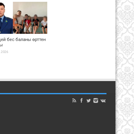
ей бес баланы өрттен
ды
.2026