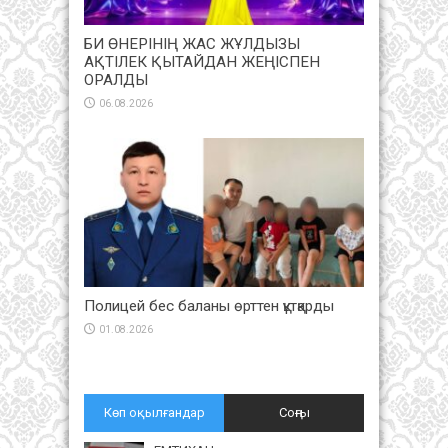
БИ ӨНЕРІНІҢ ЖАС ЖҰЛДЫЗЫ
АҚТІЛЕК ҚЫТАЙДАН ЖЕҢІСПЕН
ОРАЛДЫ
06.08.2026
Полицей бес баланы өрттен құтқарды
01.08.2026
Көп оқылғандар
Соңғы