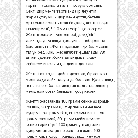
тартып, жармалап алып қосуға болады.
Сөкті диірменге тартқанда ірілеу етіп
жармақтау үшін диірменнің үстіңгі бетінің
ортасына орнатылған бақалақ ағашты сәл
төменірек (0,5-1,0 мм) түсіріп қою керек.
Жент қоспасының мөлшері, дәмділігі
дайындаушының өз қалауына, шеберлігіне
байланысты. Женттің қандай түрі болмасын
тіл үйіреді. Оны жесең тәбетің ашылады. Ал
емдік қасиеті болса өз алдына. Жент
көбінесе қыс айында дайындалады.
Жентті аз-аздан дайындауға да, бірден көп
мөлшерде дайындауға да болады. Қоспаның ең
негізгісі сөк болғандықтан қалғандарының
мөлшерін соған бейімдеп қосу керек.
Жентті жасағанда 100 грамм сөкке 80 грамм
ірімшік, 80 грамм қытырлақ нан немесе
қуырма, 80 грамм бал, 80 грамм қант, 350
грамм сарымай, 80 грамм мейіз немесе
кепкен еріктің еті, 100 грамм ұнтақталып,
қуырылған жаңғақ не өрік дәні және 100
грамм құрт қосып жаншылады немесе