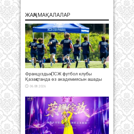
ЖАҢА МАҚАЛАЛАР
Француздық ПСЖ футбол клубы
Қазақстанда өз академиясын ашады
06.08.2026