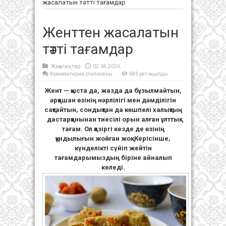
жасалатын тәтті тағамдар
Женттен жасалатын
тәтті тағамдар
Жаңалықтар
02.04.2026
к
Комментарии
отключены
683 рет оқылды
записи
Женттен
Жент — қыста да, жазда да бұзылмайтын,
жасалатын
тәтті
әрқашан өзінің нәрлілігі мен дәмділігін
тағамдар
сақтайтын, сондықтан да көшпелі халықтың
дастарқанынан тиесілі орын алған ұлттық
тағам. Ол қазіргі кезде де өзінің
құндылығын жойған жоқ. Керісінше,
күнделікті сүйіп жейтін
тағамдарымыздың біріне айналып
келеді.