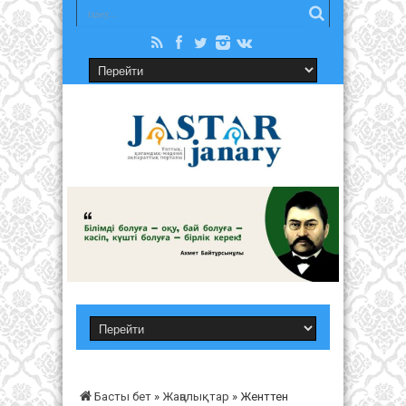
Басты бет
»
Жаңалықтар
»
Женттен