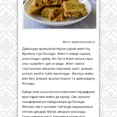
Фото: www.iamcook.ru
Дайындау ерекшеліктеріне қарай женттің
бірнеше түрі болады. Жентті кейде «қазақ
шоколады» дейді. Ал Орта Азия халықтары
оны «шербет» деп атайды. Жент сөкке
тортасынан айырған сарымай, қант, ірімшік
қосып, келіге түйіп жасалады. Жылқы майы
мен бал, ірімшік араластырып та дайындауға
болады.
Кейде оған қосылатын компоненттердің ішіне
өріктің дәні мен мейіз де кіреді. Сөк орнына
оның жармасын пайдалануға да болады.
Өйткені сөкті қолмен түйгенде жармаланып
кеткен дәндері бөлек айырып алынады.
Соны немесе сөкті диірменге ірілеу етіп