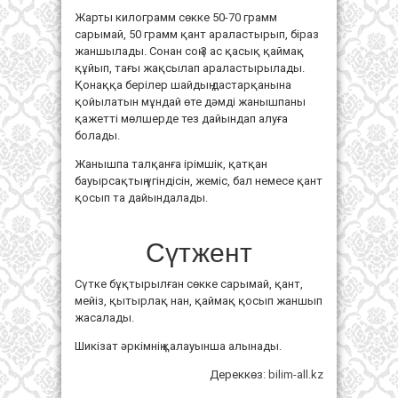
Жарты килограмм сөкке 50-70 грамм
сарымай, 50 грамм қант араластырып, біраз
жаншылады. Сонан соң 3 ас қасық қаймақ
құйып, тағы жақсылап араластырылады.
Қонаққа берілер шайдың дастарқанына
қойылатын мұндай өте дәмді жанышпаны
қажетті мөлшерде тез дайындап алуға
болады.
Жанышпа талқанға ірімшік, қатқан
бауырсақтың үгіндісін, жеміс, бал немесе қант
қосып та дайындалады.
Сүтжент
Сүтке бұқтырылған сөкке сарымай, қант,
мейіз, қытырлақ нан, қаймақ қосып жаншып
жасалады.
Шикізат әркімнің қалауынша алынады.
Дереккөз:
bilim-all.kz