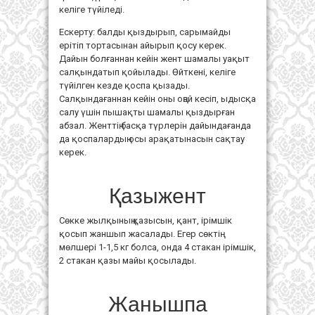
келіге түйіледі.
Ескерту: балды қыздырып, сарымайды
ерітіп тортасынан айырып қосу керек.
Дайын болғаннан кейін жент шамалы уақыт
салқындатып қойылады. Өйткені, келіге
түйілген кезде қоспа қызады.
Салқындағаннан кейін оны оңай кесіп, ыдысқа
салу үшін пышақты шамалы қыздырған
абзал. Женттің басқа түрлерін дайындағанда
да қоспалардың осы арақатынасын сақтау
керек.
Қазыжент
Сөкке жылқының қазысын, қант, ірімшік
қосып жаншып жасалады. Егер сөктің
мөлшері 1-1,5 кг болса, онда 4 стакан ірімшік,
2 стакан қазы майы қосылады.
Жанышпа