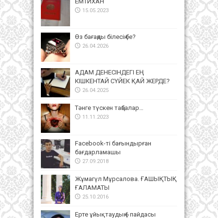
ЕМТИХАН
15.05.2023
Өз бағаңды білесің бе?
26.04.2026
АДАМ ДЕНЕСІНДЕГІ ЕҢ
КІШКЕНТАЙ СҮЙЕК ҚАЙ ЖЕРДЕ?
26.04.2025
Тәнге түскен таңбалар…
11.11.2023
Facebook-ті бағындырған
бағдарламашы
27.09.2018
Жұмагүл Мұрсалова. ҒАШЫҚТЫҚ
ҒАЛАМАТЫ
25.10.2016
Ерте ұйықтаудың 6 пайдасы