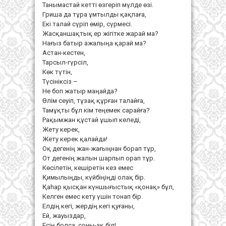
Танымастай кетті өзгеріп мүлде өзі.
Гриша да тұра ұмтылды қақпаға,
Екі талай сүріп өмір, сүрмесі.
Жасқаншақтық ер жігітке жарай ма?
Нағыз батыр ажалыңа қарай ма?
Астан-кестен,
Тарсыл-гүрсіл,
Көк түтін,
Түсініксіз –
Не боп жатыр маңайда?
Өлім сеуіп, тұзақ құрған талайға,
Тамұқты бұл кім теңемек сарайға?
Рақымжан құстай ұшып келеді,
Жету керек,
Жету керек қалайда!
Оқ дегенің жан-жағыңнан борап тұр,
От дегенің жалын шарпып орап тұр.
Көсілетін, кешіретін кез емес
Қимылыңды, күйбіңіңді олақ бір.
Қаһар қысқан күншығыстық «қонақ» бұл,
Келген емес кету үшін тонап бір.
Елдің кегі, жердің кегі қуғаны,
Ей, жауыздар,
Есің болса, соны-ақ біл!