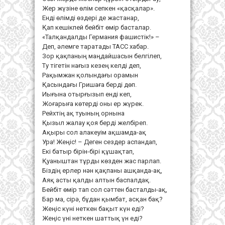
Жер жүзіне өлім сепкен «қасқалар».
Енді өлімді өздері де жастанар,
Қап кешікпей бейбіт өмір басталар.
«Талқандалды Германия фашистік!» –
Деп, әлемге таратады ТАСС хабар.
Зор қақпаның маңдайшасын белгілеп,
Ту тігетін нағыз кезең келді деп,
Рақымжан қолындағы орамын
Қасындағы Гришаға берді дөп.
Иығына отырғызып енді кеп,
Жоғарыға көтерді оны ер жүрек.
Рейхтің ақ туының орнына
Қызыл жалау қоя берді желбіреп.
Ақыры сол алакеуім ақшамда-ақ
Ура! Жеңіс! – Деген сездер аспандап,
Екі батыр бірін-бірі құшақтап,
Қуаныштан тұрды көзден жас парлап.
Біздің ерлер нән қақпаны ашқанда-ақ,
Аяқ асты қалды алтын баспалдақ.
Бейбіт өмір тап сол сәттен басталды-ақ,
Бар ма, сірә, бұдан қымбат, асқан бақ?
Жеңіс күні неткен бақыт күн еді?
Жеңіс үні неткен шаттық үн еді?