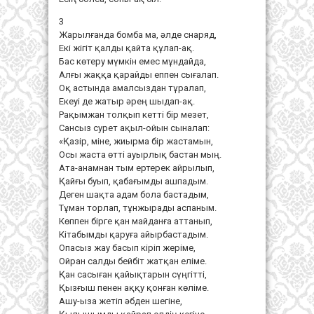
3
Жарылғанда бомба ма, әлде снаряд,
Екі жігіт қалды қайта құлап-ақ.
Бас көтеру мүмкін емес мұндайда,
Алғы жаққа қарайды еппен сығалап.
Оқ астында амалсыздан тұралап,
Екеуі де жатыр әрең шыдап-ақ.
Рақымжан толқып кетті бір мезет,
Сансыз сурет ақыл-ойын сыналап:
«Қазір, міне, жиырма бір жастамын,
Осы жаста өтті ауырлық бастан мың.
Ата-анамнан тым ертерек айрылып,
Қайғы буып, қабағымды ашпадым.
Деген шақта адам бола бастадым,
Тұман торлап, тұнжырады аспаным.
Көппен бірге қан майданға аттанып,
Кітабымды қаруға айырбастадым.
Опасыз жау басып кіріп жеріме,
Ойран салды бейбіт жатқан еліме.
Қан сасыған қайықтарын сүңгітті,
Қызғыш пенен аққу қонған көліме.
Ашу-ыза жетіп әбден шегіне,