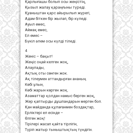
Қарлығашы болып осы жеңістің,
Қызыл жалау қараңғыны түреді.
Қуаныштан қарс айырылып жүрегі,
Адам біткен бір жылап, бір күледі.
Ауыл емес,
Аймақ емес,
Ел емес –
Бүкіл әлем осы күлді тіледі.
4
Женіс – бақыт!
Жеңіс оңай келген жоқ,
Алаулады,
Ақтық оты сөнген жок.
Ақ тілеумен аттандырған ананың
Көбі ұлын,
Көбі жарын көрген жоқ.
Азаматтар қолдан намыс берген жоқ,
Жер қаптырды дұшпандарын мерген боп.
Қан майданда құлағанмен боздақтар,
Ерліктері ел есінде –
Өлген жоқ!
Тірілері жасап қайта тірлігін,
Түріп жатыр тыныштықтың түндігін.