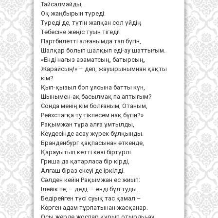
Тайсалмайды,
Оқ жаңбырын түреді.
Түреді де, түтін жапқан сол үйдің
Төбесіне жеңіс туын тігеді!
Партбилетті алғанымда тап бүгін,
Шалқар болып шалқып еді-ау шаттығым.
«Енді нағыз азаматсың, батырсың,
Жарайсың!» – деп, жауырынымнан қақты
кім?
Қып-қызыл боп ұясына батты күн,
Шынымен-ақ басылмақ па аптығым?
Сонда менің кім болғаным, Отаным,
Рейхстагқа ту тікпесем нақ бүгін?»
Рақымжан тұра алға ұмтылды,
Кеудесінде асау жүрек бұлқынды.
Бранденбург қақпасынан өткенде,
Қарауытып кетті көзі біртүрлі.
Гриша да қатарласа бір кірді,
Алғаш біраз екеуі де іркілді.
Сәлден кейін Рақымжан ес жиып:
Ілейік те, – деді, – енді бұл туды.
Бедірейген түсі суық тас қамал –
Көрген адам тұрпатынан жасқанар.
Осы жерде жоспар құрып отырды-ау,