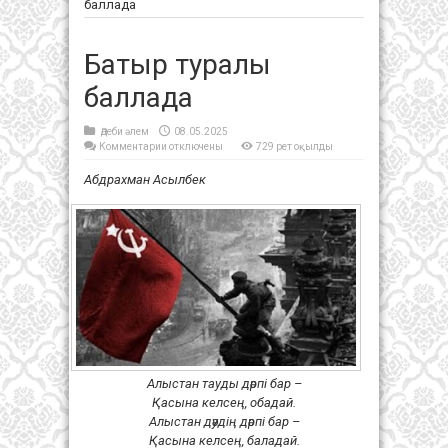
баллада
Батыр туралы
баллада
Әдеби әлем
08.05.2025
к
Комментарии
отключены
729 рет оқылды
записи
Батыр
Абдрахман Асылбек
туралы
баллада
Алыстан тауды дәрпі бар –
Қасына келсең, обадай.
Алыстан дәудің дәрпі бар –
Қасына келсең, баладай.