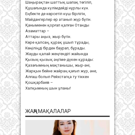
Шаңырақтан шаттық шапақ төгіліп,
Құшағында күлімдейді нұрлы күн.
Еңбекте де көрсетіп күш бірлігін,
Майдангерлер ер атанып жүр бүгін.
Қаныменен қорғап қалған Отанды
Азаматтар –
Аттары аңыз, жыр бүгін.
Көре қалсаң, құрақ ұшып тұрады,
Көңіліңді бірден баурап, бұрады.
Жауды қалай жеңгендігі жайында
Қызық-қызық әңгіме-дүкен құрады:
Қазағымның мақтанышы, жыр-әні,
Жарқын бейне жайраң қағып жүр, әне,
Алғаш болып Рейхстагқа ту тіккен
Қошқарбаев –
Халқымның шын ұланы!
ЖАҢА МАҚАЛАЛАР