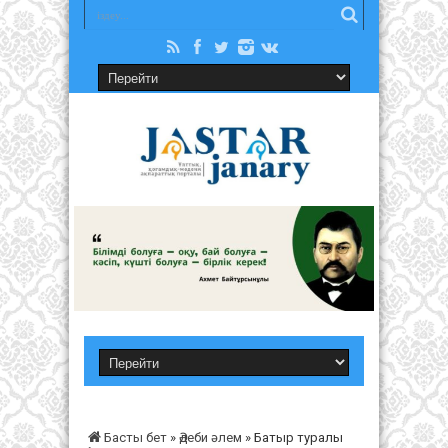
Басты бет
»
Әдеби әлем
»
Батыр туралы