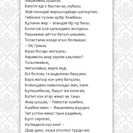
Фашизмніц ордасы,
Белгілі еді о бастан-ақ оңбасы.
Жай оғындай жарқылдайды шатырлап,
Төбесіне түскен әрбір бомбасы.
Құлаған жер – апандай бір ор басы,
Болатов қой қасындағы жолдасы.
Рақымжан айтты батыл шешімін,
Толастаған кезде атыс болмашы:
– Ей, Гриша,
Біраз болды жатқалы,
Көремісің анау зәулім қақпаны?
Тосылмайық,
Ұмтылайық жауға енді,
Біз болсақ та аңдығаны-баққаны.
Бара жатыр күн ұяға батқалы,
Бойыңдағы намысыңды жақ, кәне.
Бұлқынбасақ, бақыт өзі келе ме,
Бүгінгі күн атар жеңіс ақ таңы.
Анау шошақ – Рейхстаг күмбезі,
Күмбезі емес – Фашизмнің мүрдесі.
Тап үстіне жеңіс туын қадайық,
Бұлт серпіліп,
Күлімдесін күн көзі! –
Деді-дағы, оқша атылып тұрды өзі,