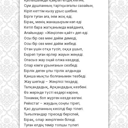
Қылышымды қайрап елдің кегіне,
Сұм дұшпанның тартқызғалы сазайын,
Кіріп кеттім кызу ұрыс шебіне.
Бірге туған аға, інім жоқ еді,
Бірақ, менің жанашырым көп еді
Кетіп бара жатқанымда майданға,
Ағайындар: «Жеңіспен қайт» деп еді.
Осы бір сөз мені дәйім демеді,
Осы бір сөз мені дәйім жебеді.
Отан үшін отқа түсіп, оққа ұшып,
Еңіреп туған ерлер жауын жеңеді.
Опасыз жау оңай олжа көздеді,
Олар кімге ұрынғанын сезбеді.
Бірлік деген ұлы тірлік алдында
Қанша мықты болғанымен төзбеді.
Жау шегінді – Жеңілісі тездеді,
Талқандадық, Арқандадық кезбені.
Өз жерінде түсті өздері көріне,
Тонамақ боп жүрген кезде өзгені.
Рейхстаг – жаудың соңғы тірегі,
Қас дүшпанның кесілді бар тілегі.
Тығылғандар тіреседі беріспей,
Бірақ, олар жеңілгенін біледі.
Туған елдің темір топшы түлегі