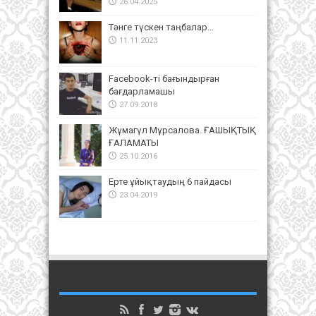
26.04.2025
Тәнге түскен таңбалар…
11.11.2023
Facebook-ті бағындырған
бағдарламашы
27.09.2018
Жұмагүл Мұрсалова. ҒАШЫҚТЫҚ
ҒАЛАМАТЫ
25.10.2016
Ерте ұйықтаудың 6 пайдасы
23.04.2019