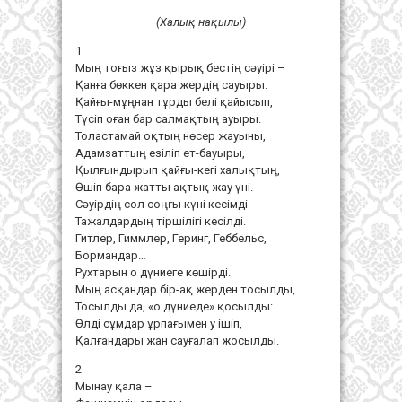
(Халық нақылы)
1
Мың тоғыз жұз қырық бестің сәуірі –
Қанға бөккен қара жердің сауыры.
Қайғы-мұңнан тұрды белі қайысып,
Түсіп оған бар салмақтың ауыры.
Толастамай оқтың нөсер жауыны,
Адамзаттың езіліп ет-бауыры,
Қылғындырып қайғы-кегі халықтың,
Өшіп бара жатты ақтық жау үні.
Сәуірдің сол соңғы күні кесімді
Тажалдардың тіршілігі кесілді.
Гитлер, Гиммлер, Геринг, Геббельс,
Бормандар…
Рухтарын о дүниеге көшірді.
Мың асқандар бір-ақ жерден тосылды,
Тосылды да, «о дүниеде» қосылды:
Өлді сұмдар ұрпағымен у ішіп,
Қалғандары жан сауғалап жосылды.
2
Мынау қала –