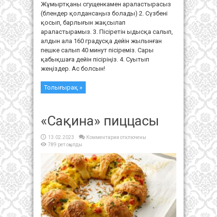
Жұмыртқаны сгущенкамен араластырасыз
(блендер қолдансаңыз болады) 2. Сүзбені
қосып, барлығын жақсылап
араластырамыз. 3. Пісіретін ыдысқа салып,
алдын ала 160 градусқа дейін жылынған
пешке салып 40 минут пісіреміз. Сары
қабықшаға дейін пісіріңіз. 4. Суытып
жеңіздер. Ас болсын!
Толығырақ »
«Сақина» пиццасы
к
13.02.2023
Комментарии
отключены
записи
789 рет оқылды
«Сақина»
пиццасы