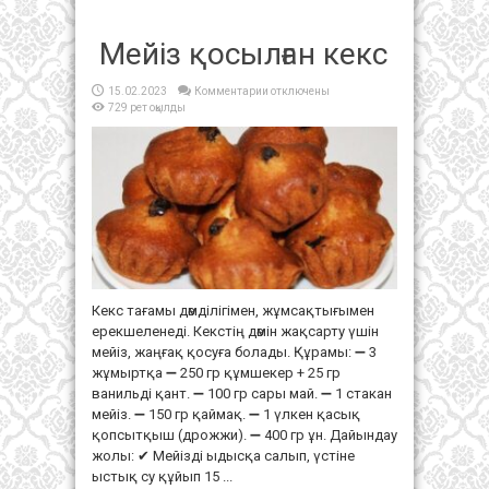
Мейіз қосылған кекс
к
15.02.2023
Комментарии
отключены
записи
729 рет оқылды
Мейіз
қосылған
кекс
Кекс тағамы дәмділігімен, жұмсақтығымен
ерекшеленеді. Кекстің дәмін жақсарту үшін
мейіз, жаңғақ қосуға болады. Құрамы: ➖ 3
жұмыртқа ➖ 250 гр құмшекер + 25 гр
ванильді қант. ➖ 100 гр сары май. ➖ 1 стакан
мейіз. ➖ 150 гр қаймақ. ➖ 1 үлкен қасық
қопсытқыш (дрожжи). ➖ 400 гр ұн. Дайындау
жолы: ✔ Мейізді ыдысқа салып, үстіне
ыстық су құйып 15 ...