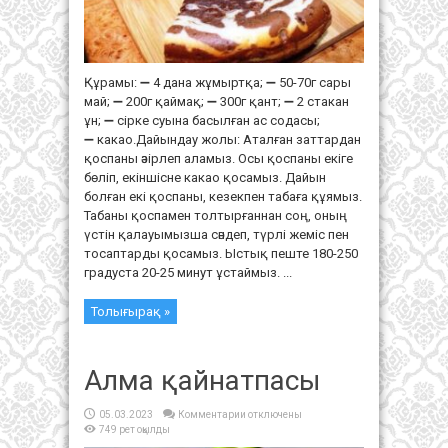
Құрамы: ➖ 4 дана жұмыртқа; ➖ 50-70г сары
май; ➖ 200г қаймақ; ➖ 300г қант; ➖ 2 стакан
ұн; ➖ сірке суына басылған ас содасы;
➖ какао.Дайындау жолы: Аталған заттардан
қоспаны әзірлеп аламыз. Осы қоспаны екіге
бөліп, екіншісне какао қосамыз. Дайын
болған екі қоспаны, кезекпен табаға құямыз.
Табаны қоспамен толтырғаннан соң, оның
үстін қалауымызша сәндеп, түрлі жеміс пен
тосаптарды қосамыз. Ыстық пеште 180-250
градуста 20-25 минут ұстаймыз. ...
Толығырақ »
Алма қайнатпасы
к
05.03.2023
Комментарии
отключены
записи
749 рет оқылды
Алма
қайнатпасы