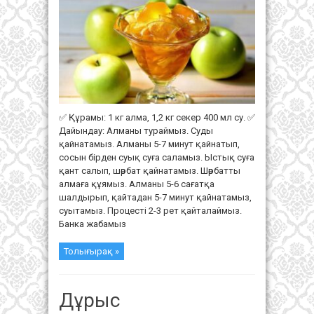
✅ Құрамы: 1 кг алма, 1,2 кг секер 400 мл су. ✅
Дайындау: Алманы тураймыз. Суды
қайнатамыз. Алманы 5-7 минут қайнатып,
сосын бірден суық суға саламыз. Ыстық суға
қант салып, шәрбат қайнатамыз. Шәрбатты
алмаға құямыз. Алманы 5-6 сағатқа
шалдырып, қайтадан 5-7 минут қайнатамыз,
суытамыз. Процесті 2-3 рет қайталаймыз.
Банка жабамыз
Толығырақ »
Дұрыс