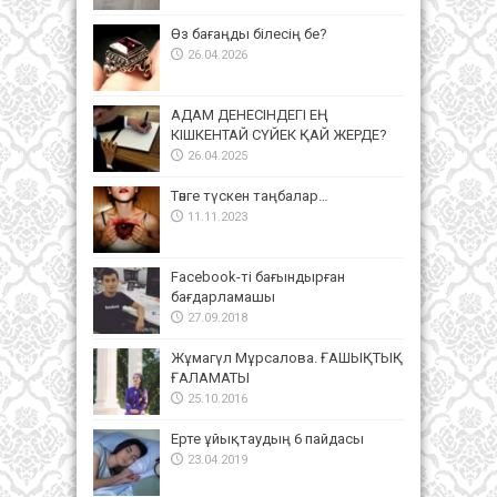
Өз бағаңды білесің бе?
26.04.2026
АДАМ ДЕНЕСІНДЕГІ ЕҢ
КІШКЕНТАЙ СҮЙЕК ҚАЙ ЖЕРДЕ?
26.04.2025
Тәнге түскен таңбалар…
11.11.2023
Facebook-ті бағындырған
бағдарламашы
27.09.2018
Жұмагүл Мұрсалова. ҒАШЫҚТЫҚ
ҒАЛАМАТЫ
25.10.2016
Ерте ұйықтаудың 6 пайдасы
23.04.2019