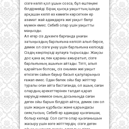
сізге келіп қол ұшын созса, бұл ештеңені
білдірмейді. Бірақ қысқа уақыттың ішінде
әрқашан келіп өз көмегін көрсеткен ер
азамат жай адамдарға жиі уақыт бөлуі
мүмкін емес. Себебі олар үшін уақытты
маңызды.
Ал егер сіз дүкенге барғанда ұнаған
затыңыздың барлығына келісіп алып берсе,
демек ол сізге ұнау үшін барлығына келіседі.
Сіздің көңіліңізді аулауға тырысады. Жақсы
дос қана ақ пен қараны ажыратып, сізге
барлығының ашығын айтады. Тіпті, алып
қарайтын болсақ, сіз онымен жиі уақыт
өткізген сайын бауыр басып қалуларыңыз
ғажап емес. Одан бөлек ойы бар жігіттер
туралы оған айта бастағанда, ол ашық саған
олардың әрекеттерінен талдап қарап
көруіңді немесе оның досыныңда саған
деген ойы барын білдіріп айтса, демек сен ол
үшін жақын құрбысы және қарындасы
сияқтысың. Себебі ер адамдар қызғаншақ
болыр келеді. Сол сәтте олар қызғанышын
жасыру үшін өзге жігіттердің сізге деген