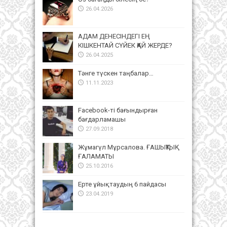
26.04.2026
АДАМ ДЕНЕСІНДЕГІ ЕҢ
КІШКЕНТАЙ СҮЙЕК ҚАЙ ЖЕРДЕ?
26.04.2025
Тәнге түскен таңбалар…
11.11.2023
Facebook-ті бағындырған
бағдарламашы
27.09.2018
Жұмагүл Мұрсалова. ҒАШЫҚТЫҚ
ҒАЛАМАТЫ
25.10.2016
Ерте ұйықтаудың 6 пайдасы
23.04.2019