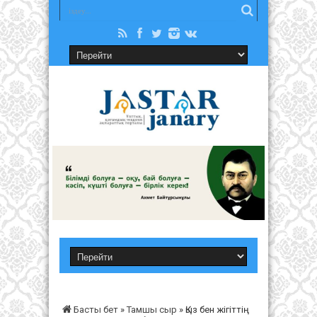
Басты бет
»
Тамшы сыр
»
Қыз бен жігіттің