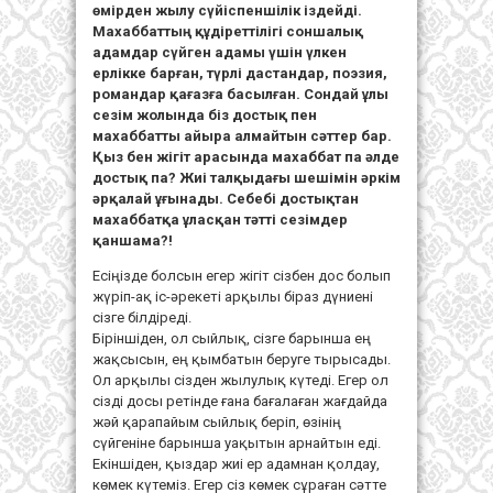
өмірден жылу сүйіспеншілік іздейді.
Махаббаттың құдіреттілігі соншалық
адамдар сүйген адамы үшін үлкен
ерлікке барған, түрлі дастандар, поэзия,
романдар қағазға басылған. Сондай ұлы
сезім жолында біз достық пен
махаббатты айыра алмайтын сәттер бар.
Қыз бен жігіт арасында махаббат па әлде
достық па? Жиі талқыдағы шешімін әркім
әрқалай ұғынады. Себебі достықтан
махаббатқа ұласқан тәтті сезімдер
қаншама?!
Есіңізде болсын егер жігіт сізбен дос болып
жүріп-ақ іс-әрекеті арқылы біраз дүниені
сізге білдіреді.
Біріншіден, ол сыйлық, сізге барынша ең
жақсысын, ең қымбатын беруге тырысады.
Ол арқылы сізден жылулық күтеді. Егер ол
сізді досы ретінде ғана бағалаған жағдайда
жәй қарапайым сыйлық беріп, өзінің
сүйгеніне барынша уақытын арнайтын еді.
Екіншіден, қыздар жиі ер адамнан қолдау,
көмек күтеміз. Егер сіз көмек сұраған сәтте