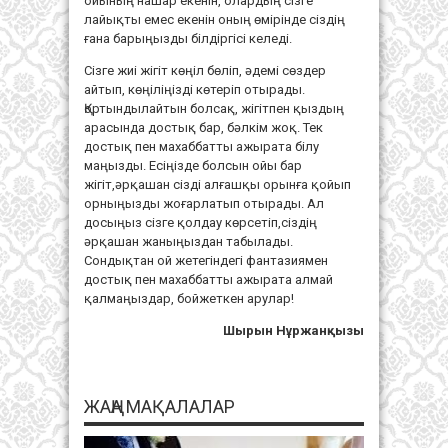
ойының нашар екенін, олардың сізге
лайықты емес екенін оның өмірінде сіздің
ғана барыңызды білдіргісі келеді.
Сізге жиі жігіт көңіл бөліп, әдемі сөздер
айтып, көңіліңізді көтеріп отырады.
Қортындылайтын болсақ, жігітпен қыздың
арасында достық бар, бәлкім жоқ. Тек
достық пен махаббатты ажырата білу
маңызды. Есіңізде болсын ойы бар
жігіт,әрқашан сізді алғашқы орынға қойып
орныңызды жоғарлатып отырады. Ал
досыңыз сізге қолдау көрсетіп,сіздің
әрқашан жаныңыздан табылады.
Сондықтан ой жетегіндегі фантазиямен
достық пен махаббатты ажырата алмай
қалмаңыздар, бойжеткен арулар!
Шырын Нұржанқызы
ЖАҢА МАҚАЛАЛАР