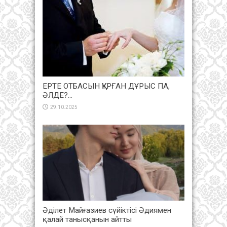
ЕРТЕ ОТБАСЫН ҚҰРҒАН ДҰРЫС ПА,
ӘЛДЕ?…
29.10.2025
Әділет Майғазиев сүйіктісі Әдиямен
қалай танысқанын айтты