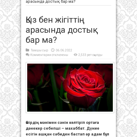
арасында достық бар ма?
Қыз бен жігіттің
арасында достық
бар ма?
Тамшы сыр
06.06.2022
к
Комментарии
отключены
2,533 рет оқылды
записи
Қыз
бен
жігіттің
арасында
достық
бар
ма?
Өмірдің мәнімен сәнін келтіріп ортаға
дәнекер себепші – махаббат. Дүние
есігін ашқан сәбиден бастап әр адам бұл