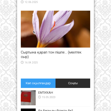
12.06.2025
Сыртына қарап тон пішпе… (мөлтек
сыр)
16.04.2025
Көп оқылғандар
Соңғы
ЕМТИХАН
15.05.2023
Өз бағаңды білесің бе?