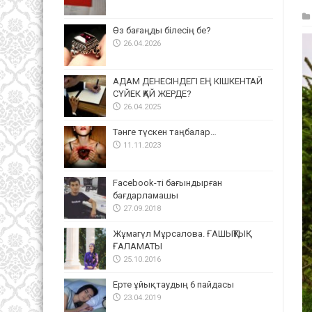
Өз бағаңды білесің бе?
26.04.2026
АДАМ ДЕНЕСІНДЕГІ ЕҢ КІШКЕНТАЙ
СҮЙЕК ҚАЙ ЖЕРДЕ?
26.04.2025
Тәнге түскен таңбалар…
11.11.2023
Facebook-ті бағындырған
бағдарламашы
27.09.2018
Жұмагүл Мұрсалова. ҒАШЫҚТЫҚ
ҒАЛАМАТЫ
25.10.2016
Ерте ұйықтаудың 6 пайдасы
23.04.2019