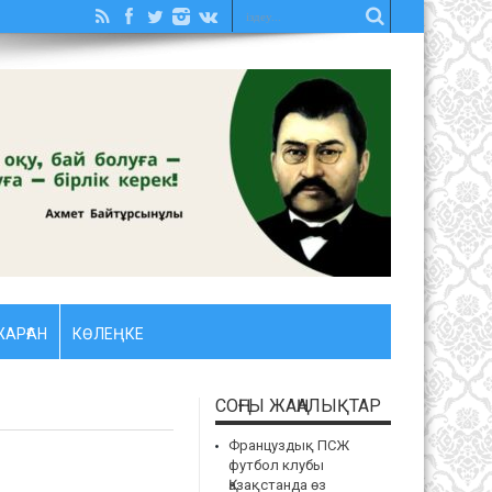
АРҒАН
КӨЛЕҢКЕ
СОҢҒЫ ЖАҢАЛЫҚТАР
Француздық ПСЖ
футбол клубы
Қазақстанда өз