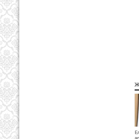
Ж
Е
а