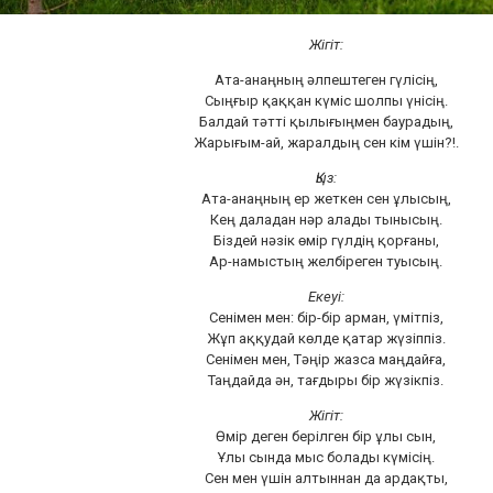
Жігіт:
Ата-анаңның әлпештеген гүлісің,
Сыңғыр қаққан күміс шолпы үнісің.
Балдай тәтті қылығыңмен баурадың,
Жарығым-ай, жаралдың сен кім үшін?!.
Қыз:
Ата-анаңның ер жеткен сен ұлысың,
Кең даладан нәр алады тынысың.
Біздей нәзік өмір гүлдің қорғаны,
Ар-намыстың желбіреген туысың.
Екеуі:
Сенімен мен: бір-бір арман, үмітпіз,
Жұп аққудай көлде қатар жүзіппіз.
Сенімен мен, Тәңір жазса маңдайға,
Таңдайда ән, тағдыры бір жүзікпіз.
Жігіт:
Өмір деген берілген бір ұлы сын,
Ұлы сында мыс болады күмісің.
Сен мен үшін алтыннан да ардақты,