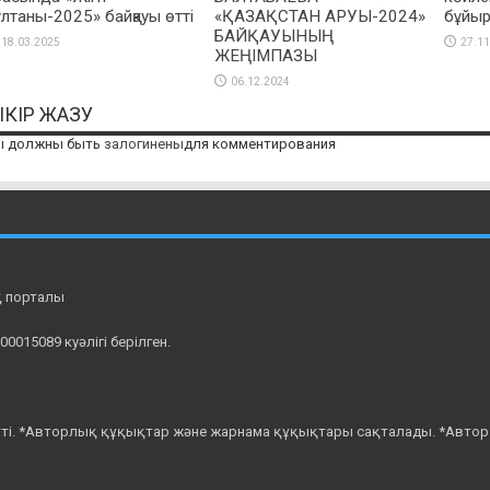
ұлтаны-2025» байқауы өтті
«ҚАЗАҚСТАН АРУЫ-2024»
бұйы
БАЙҚАУЫНЫҢ
18.03.2025
27.11
ЖЕҢІМПАЗЫ
06.12.2024
ІКІР ЖАЗУ
ы должны быть
залогинены
для комментирования
қ порталы
0015089 куәлігі берілген.
ті. *Авторлық құқықтар және жарнама құқықтары сақталады. *Автор пі