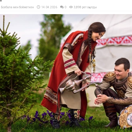
Бозбала мен бойжеткен
14.04.2026
0
3,898 рет оқылды