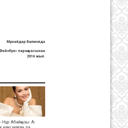
Мұнайдар Балмолда
Фейзбук» парақшасынан
2016 жыл.
-Нұр Абайқызы: Ақ
к кию маған да