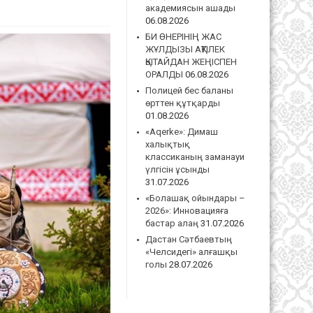
академиясын ашады
06.08.2026
БИ ӨНЕРІНІҢ ЖАС
ЖҰЛДЫЗЫ АҚТІЛЕК
ҚЫТАЙДАН ЖЕҢІСПЕН
ОРАЛДЫ
06.08.2026
Полицей бес баланы
өрттен құтқарды
01.08.2026
«Aqerke»: Димаш
халықтық
классиканың заманауи
үлгісін ұсынды
31.07.2026
«Болашақ ойындары –
2026»: Инновацияға
бастар алаң
31.07.2026
Дастан Сәтбаевтың
«Челсидегі» алғашқы
голы
28.07.2026