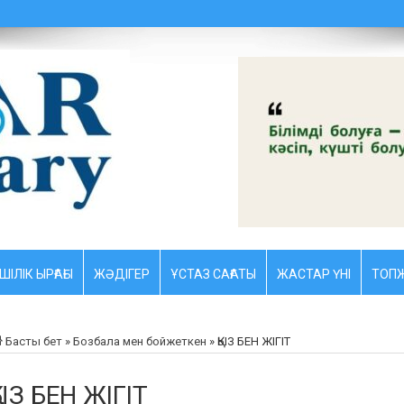
ШІЛІК ЫРҒАҒЫ
ЖӘДІГЕР
ҰСТАЗ CАҒАТЫ
ЖАСТАР ҮНІ
ТОПЖ
Басты бет
»
Бозбала мен бойжеткен
»
ҚЫЗ БЕН ЖІГІТ
ЫЗ БЕН ЖІГІТ