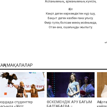
Аспанымның, арманымның күнісің.
Қыз:
Көңіл деген көркемдіктен нұр ішу,
Бақыт деген көзбен ғана ұғысу.
Өмір гүлің болсам менің мойнымда,
Отан-ана, ошағыңды жылыту.
«
АҢА МАҚАЛАЛАР
лордада студенттер
ӨСКЕМЕНДІК АРУ БАҒЫМ
Ақбота
расында «Жігіт
БАЛТАБАЕВА –
көйле