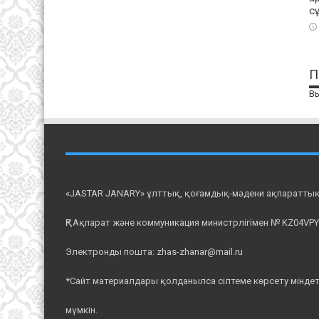
с
П
В
«JASTAR JANARY» ұлттық, қоғамдық-мәдени ақпаратты
ҚР Ақпарат және коммуникация министрлігімен № KZ04VPY0
Электронды пошта: zhas-zhanar@mail.ru
*Сайт материалдары қолданылса сілтеме көрсету міндет
мүмкін.