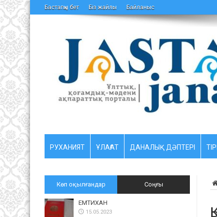
Бастапқы бет
Біз жайлы
Байланыс
РУХАНИЯТ
ҰЛАҒАТ
ДАНАЛЫҚ ДӘПТЕРІ
ТІР
Көп оқылғандар
Соңғы
ЕМТИХАН
Қ
15.05.2023