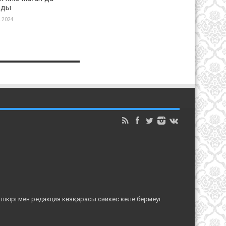
рды
.2024
кірі мен редакция көзқарасы сәйкес келе бермеуі