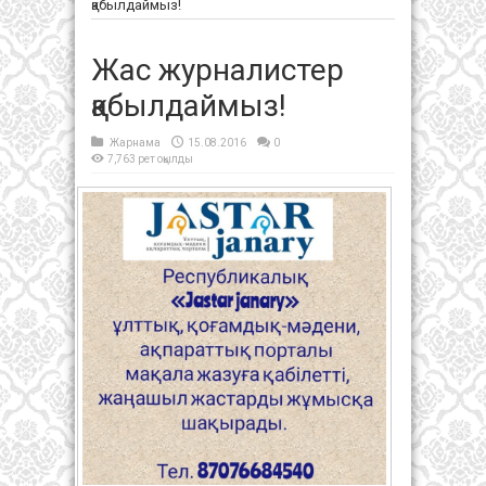
қабылдаймыз!
Жас журналистер
қабылдаймыз!
Жарнама
15.08.2016
0
7,763 рет оқылды