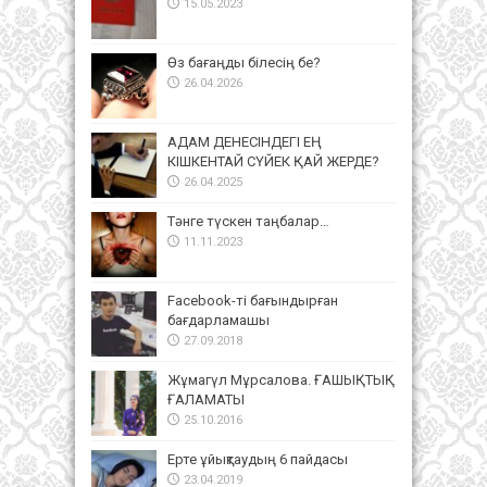
15.05.2023
Өз бағаңды білесің бе?
26.04.2026
АДАМ ДЕНЕСІНДЕГІ ЕҢ
КІШКЕНТАЙ СҮЙЕК ҚАЙ ЖЕРДЕ?
26.04.2025
Тәнге түскен таңбалар…
11.11.2023
Facebook-ті бағындырған
бағдарламашы
27.09.2018
Жұмагүл Мұрсалова. ҒАШЫҚТЫҚ
ҒАЛАМАТЫ
25.10.2016
Ерте ұйықтаудың 6 пайдасы
23.04.2019