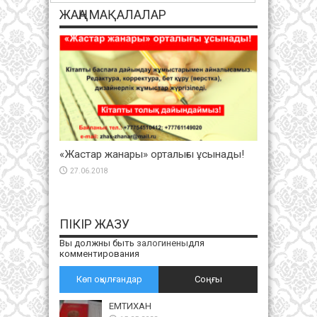
ЖАҢА МАҚАЛАЛАР
«Жастар жанары» орталығы ұсынады!
27.06.2018
ПІКІР ЖАЗУ
Вы должны быть
залогинены
для
комментирования
Көп оқылғандар
Соңғы
ЕМТИХАН