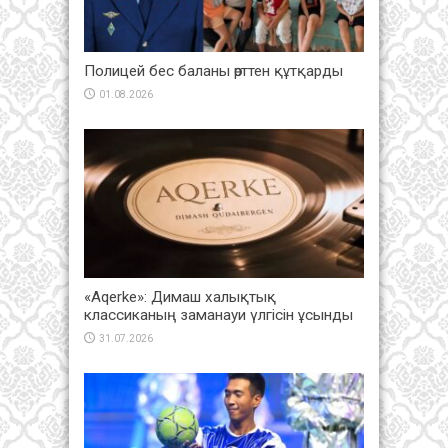
Полицей бес баланы өрттен құтқарды
01.08.2026
«Aqerke»: Димаш халықтық
классиканың заманауи үлгісін ұсынды
31.07.2026