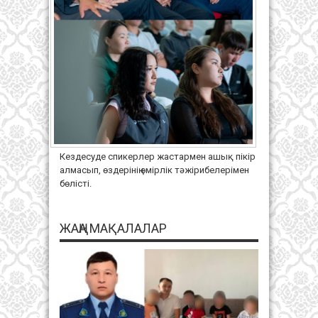
Кездесуде спикерлер жастармен ашық пікір
алмасып, өздерінің өмірлік тәжірибелерімен
бөлісті.
ЖАҢА МАҚАЛАЛАР