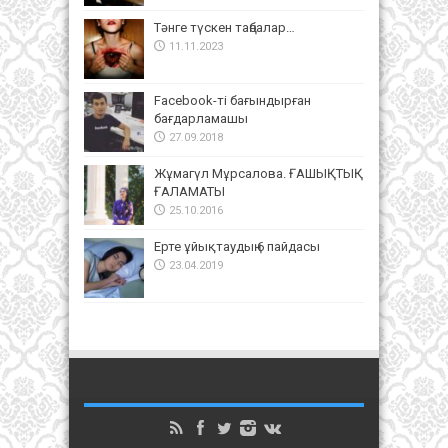
Тәнге түскен таңбалар…
11.11.2023
Facebook-ті бағындырған
бағдарламашы
27.09.2018
Жұмагүл Мұрсалова. ҒАШЫҚТЫҚ
ҒАЛАМАТЫ
25.10.2016
Ерте ұйықтаудың 6 пайдасы
23.04.2019