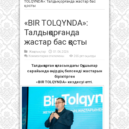
TOLQYNDA»: Талдықорғанда жастар бас
қосты
«BIR TOLQYNDA»:
Талдықорғанда
жастар бас қосты
Жаңалықтар
01.06.2026
к
Комментарии
отключены
265 рет оқылды
записи
«BIR
Талдықорған қаласындағы Оқушылар
TOLQYNDA»:
Талдықорғанда
сарайында өңірдің белсенді жастар
ын
жастар
бас
біріктірген
қосты
«BIR TOLQYNDA» кездесуі өтті.