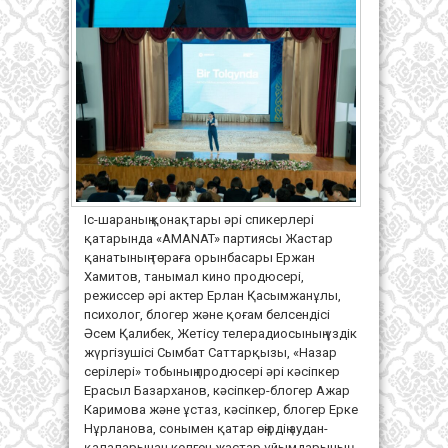
Іс-шараның қонақтары әрі спикерлері
қатарында «AMANAT» партиясы Жастар
қанатының төраға орынбасары Ержан
Хамитов, танымал кино продюсері,
режиссер әрі актер Ерлан Қасымжанұлы,
психолог, блогер және қоғам белсендісі
Әсем Қалибек, Жетісу телерадиосының үздік
жүргізушісі Сымбат Саттарқызы, «Назар
серілері» тобының продюсері әрі кәсіпкер
Ерасыл Базарханов, кәсіпкер-блогер Ажар
Каримова және ұстаз, кәсіпкер, блогер Ерке
Нұрланова, сонымен қатар өңірдің аудан-
қалаларынан келген жастар ұйымдарының