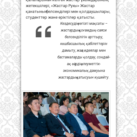
жетекшілері, «Жастар Рухы» Жастар
қанатының белсенділері мен қолдаушылары,
студенттер және еріктілер қатысты.
Кездесудің негізгі мақсаты –
жастардың қоғамдық-саяси
белсенділігін арттыру,
көшбасшылық қабілеттерін
дамыту, жаңа идеялар мен
бастамаларды қолдау, сондай-
ақ өңірдің әлеуметтік-
экономикалық дамуына
жастардың қатысуын күшейту.