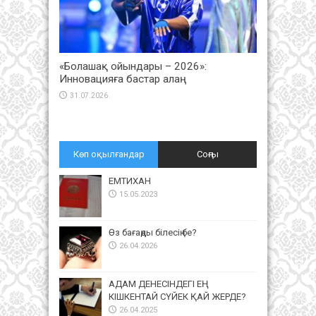
«Болашақ ойындары – 2026»:
Инновацияға бастар алаң
31.07.2026
Көп оқылғандар
Соңғы
ЕМТИХАН
15.05.2023
Өз бағаңды білесің бе?
26.04.2026
АДАМ ДЕНЕСІНДЕГІ ЕҢ
КІШКЕНТАЙ СҮЙЕК ҚАЙ ЖЕРДЕ?
26.04.2025