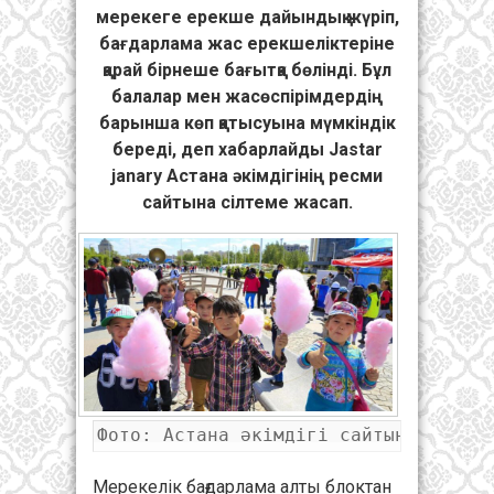
мерекеге ерекше дайындық жүріп,
бағдарлама жас ерекшеліктеріне
қарай бірнеше бағытқа бөлінді. Бұл
балалар мен жасөспірімдердің
барынша көп қатысуына мүмкіндік
береді, деп хабарлайды Jastar
janary Астана әкімдігінің ресми
сайтына сілтеме жасап.
Фото: Астана әкімдігі сайтынан
Мерекелік бағдарлама алты блоктан