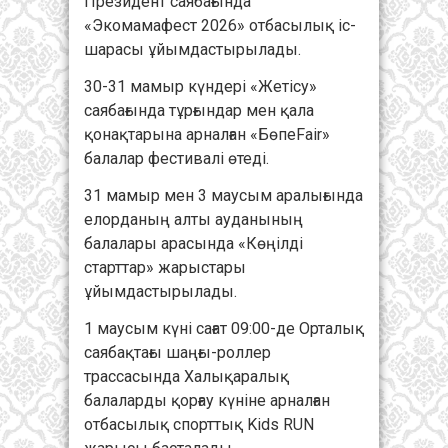
Президент саябағында
«Экомамафест 2026» отбасылық іс-
шарасы ұйымдастырылады.
30-31 мамыр күндері «Жетісу»
саябағында тұрғындар мен қала
қонақтарына арналған «БөпеFair»
балалар фестивалі өтеді.
31 мамыр мен 3 маусым аралығында
елорданың алты ауданының
балалары арасында «Көңілді
старттар» жарыстары
ұйымдастырылады.
1 маусым күні сағат 09:00-де Орталық
саябақтағы шаңғы-роллер
трассасында Халықаралық
балаларды қорғау күніне арналған
отбасылық спорттық Kids RUN