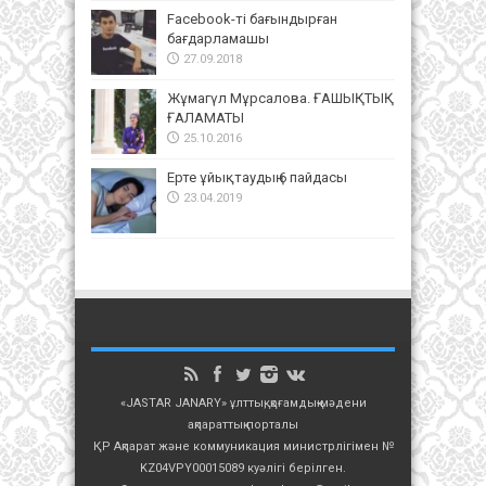
Facebook-ті бағындырған
бағдарламашы
27.09.2018
Жұмагүл Мұрсалова. ҒАШЫҚТЫҚ
ҒАЛАМАТЫ
25.10.2016
Ерте ұйықтаудың 6 пайдасы
23.04.2019
«JASTAR JANARY» ұлттық, қоғамдық-мәдени
ақпараттық порталы
ҚР Ақпарат және коммуникация министрлігімен №
KZ04VPY00015089 куәлігі берілген.