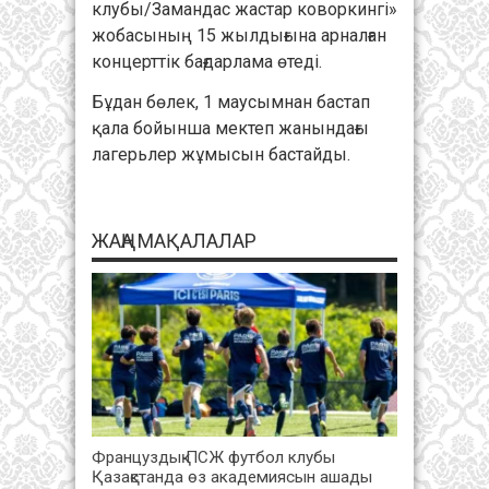
клубы/Замандас жастар коворкингі»
жобасының 15 жылдығына арналған
концерттік бағдарлама өтеді.
Бұдан бөлек, 1 маусымнан бастап
қала бойынша мектеп жанындағы
лагерьлер жұмысын бастайды.
ЖАҢА МАҚАЛАЛАР
Француздық ПСЖ футбол клубы
Қазақстанда өз академиясын ашады