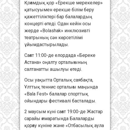
Қоғамдық қор «Ерекше мерекелер»
қатысуымен ерекше білім беру
қажеттіліктері бар балалардың
концерті өтеді. Одан кейін осы
жерде «Bolashak» инклюзивті
театрының сән көрсетілімі
ұйымдастырылады.
Сағат 11:00-де елордада «Береке
Астана» оңалту орталығының
салтанатты ашылуы өтеді.
Осы уақытта Орталық саябақта,
Ұлттық теннис орталығы маңында
«Bala Fest» балалар спорттық
ойындары фестивалі басталады.
2 маусым күні сағат 19:00-де Жастар
сарайы ғимаратында Балаларды
қорғау күніне және «Отбасылық аула