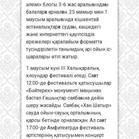
әлемі» блогы 3-6 жас аралығындағы
балаларға арналған. 25 мамыр мен 1
маусым аралығында кішкентай
астаналықтарға судағы, көшедегі
және интернеттегі қауіпсіздік
ережелері қарапайым форматта
түсіндірілетін танымдық әрі ойын іс-
шаралары өтіп жатыр.
1 маусым күні III Халықаралық
клоундар фестивалі өтеді. Сағат
12:00-де фестивальге қатысушылар
«Бәйтерек» монументі маңынан
бастап Ғашықтар саябағына дейін
шеру жасайды. Саябақ «Хан Шатыр»
сауда ойын-сауық орталығының
қарсы бетінде орналасқан. Ал сағат
17:00-де Амфитеатрда фестиваль
әртістерінің қатысуымен концерт