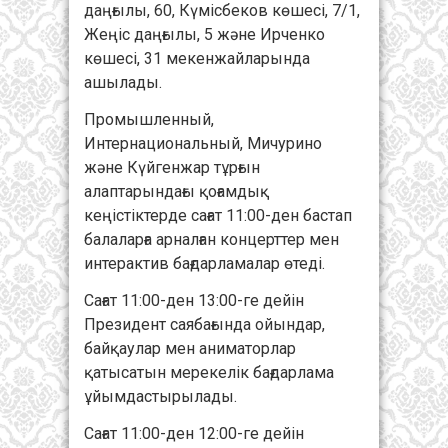
даңғылы, 60, Күмісбеков көшесі, 7/1,
Жеңіс даңғылы, 5 және Ирченко
көшесі, 31 мекенжайларында
ашылады.
Промышленный,
Интернациональный, Мичурино
және Күйгенжар тұрғын
алаптарындағы қоғамдық
кеңістіктерде сағат 11:00-ден бастап
балаларға арналған концерттер мен
интерактив бағдарламалар өтеді.
Сағат 11:00-ден 13:00-ге дейін
Президент саябағында ойындар,
байқаулар мен аниматорлар
қатысатын мерекелік бағдарлама
ұйымдастырылады.
Сағат 11:00-ден 12:00-ге дейін