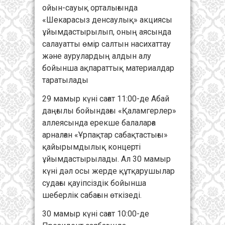
ойын-сауық орталығында
«Шекарасыз денсаулық» акциясы
ұйымдастырылып, оның аясында
салауатты өмір салтын насихаттау
және аурулардың алдын алу
бойынша ақпараттық материалдар
таратылады
29 мамыр күні сағат 11:00-де Абай
даңғылы бойындағы «Қаламгерлер»
аллеясында ерекше балаларға
арналған «Ұрпақтар сабақтастығы»
қайырымдылық концерті
ұйымдастырылады. Ал 30 мамыр
күні дәл осы жерде құтқарушылар
судағы қауіпсіздік бойынша
шеберлік сабағын өткізеді.
30 мамыр күні сағат 10:00-де