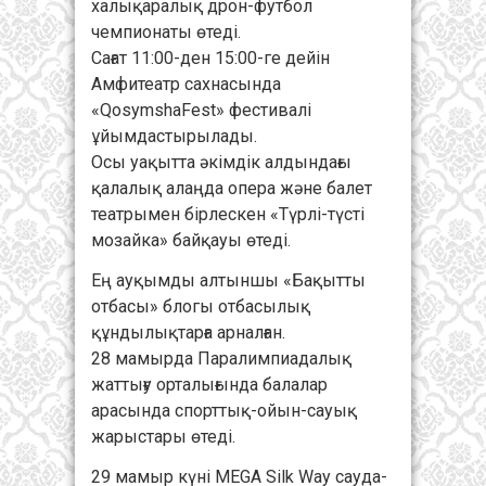
халықаралық дрон-футбол
чемпионаты өтеді.
Сағат 11:00-ден 15:00-ге дейін
Амфитеатр сахнасында
«QosymshaFest» фестивалі
ұйымдастырылады.
Осы уақытта әкімдік алдындағы
қалалық алаңда опера және балет
театрымен бірлескен «Түрлі-түсті
мозайка» байқауы өтеді.
Ең ауқымды алтыншы «Бақытты
отбасы» блогы отбасылық
құндылықтарға арналған.
28 мамырда Паралимпиадалық
жаттығу орталығында балалар
арасында спорттық-ойын-сауық
жарыстары өтеді.
29 мамыр күні MEGA Silk Way сауда-