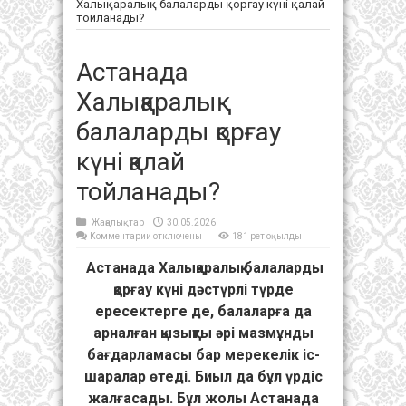
Халықаралық балаларды қорғау күні қалай
тойланады?
Астанада
Халықаралық
балаларды қорғау
күні қалай
тойланады?
Жаңалықтар
30.05.2026
к
Комментарии
отключены
181 рет оқылды
записи
Астанада
Астанада Халықаралық балаларды
Халықаралық
балаларды
қорғау
қорғау күні дәстүрлі түрде
күні
қалай
ересектерге де, балаларға да
тойланады?
арналған қызықты әрі мазмұнды
бағдарламасы бар мерекелік іс-
шаралар өтеді. Биыл да бұл үрдіс
жалғасады. Бұл жолы Астанада