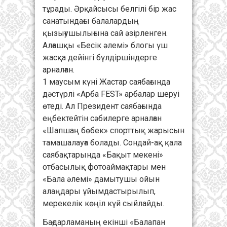
тұрады. Әрқайсысы белгілі бір жас
санатындағы балалардың
қызығушылығына сай әзірленген.
Алғашқы «Бесік әлемі» блогы үш
жасқа дейінгі бүлдіршіндерге
арналған.
1 маусым күні Жастар саябағында
дәстүрлі «Арба FEST» арбалар шеруі
өтеді. Ал Президент саябағында
еңбектейтін сәбилерге арналған
«Шапшаң бөбек» спорттық жарысын
тамашалауға болады. Сондай-ақ қала
саябақтарында «Бақыт мекені»
отбасылық фотоаймақтары мен
«Бала әлемі» дамытушы ойын
алаңдары ұйымдастырылып,
мерекелік көңіл күй сыйлайды.
Бағдарламаның екінші «Балапан