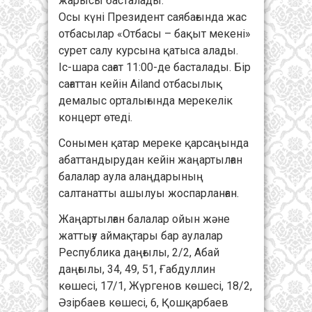
жарысы басталады.
Осы күні Президент саябағында жас
отбасылар «Отбасы – бақыт мекені»
сурет салу курсына қатыса алады.
Іс-шара сағат 11:00-де басталады. Бір
сағаттан кейін Ailand отбасылық
демалыс орталығында мерекелік
концерт өтеді.
Сонымен қатар мереке қарсаңында
абаттандырудан кейін жаңартылған
балалар аула алаңдарының
салтанатты ашылуы жоспарланған.
Жаңартылған балалар ойын және
жаттығу аймақтары бар аулалар
Республика даңғылы, 2/2, Абай
даңғылы, 34, 49, 51, Ғабдуллин
көшесі, 17/1, Жүргенов көшесі, 18/2,
Әзірбаев көшесі, 6, Қошқарбаев