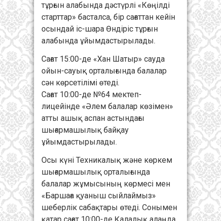
тұрғын алабында дәстүрлі «Көңілді
старттар» басталса, бір сағаттан кейін
осындай іс-шара Өндіріс тұрғын
алабында ұйымдастырылады.
Сағат 15:00-де «Хан Шатыр» сауда
ойын-сауық орталығында балалар
сән көрсетілімі өтеді.
Сағат 10:00-де №64 мектеп-
лицейінде «Әлем балалар көзімен»
атты ашық аспан астындағы
шығармашылық байқау
ұйымдастырылады.
Осы күні Техникалық және көркем
шығармашылық орталығында
балалар жұмысының көрмесі мен
«Баршаға қуаныш сыйлаймыз»
шеберлік сабақтары өтеді. Сонымен
қатар сағат 10:00-де Қалалық алаңда