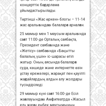
концерттік бағдарлама
ұйымдастырылады.
Төртінші «Жас өркен» блогы – 11-14
жас аралығындағы балаларға арналған.
25 мамыр мен 1 маусым аралығында
сағат 11:00-де Орталық саябақта,
Президент саябағында және
«Жетісу» саябағында «Бақытты
балалық үшін» іс-шарасы өтіп
жатыр. Оның аясында балаларға
суда, көшеде және интернетте өзін
ұстау ережелері, жарақат пен қауіпті
жағдайлардың алдын алу жолдары
түсіндіріледі.
29 мамыр күні сағат 16:00-де Есіл
жағалауындағы Амфитеатрда «Жасыл
ел» жазғы еңбек маусымының