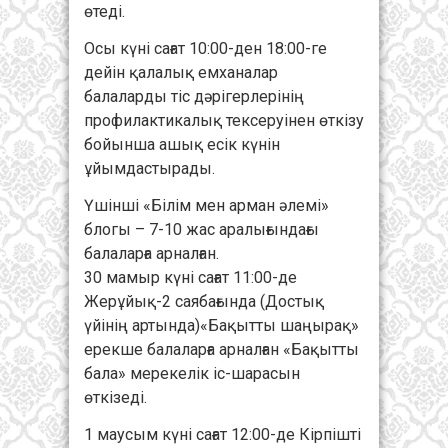
өтеді.
Осы күні сағат 10:00-ден 18:00-ге
дейін қалалық емханалар
балаларды тіс дәрігерлерінің
профилактикалық тексеруінен өткізу
бойынша ашық есік күнін
ұйымдастырады.
Үшінші «Білім мен арман әлемі»
блогы – 7-10 жас аралығындағы
балаларға арналған.
30 мамыр күні сағат 11:00-де
Жерұйық-2 саябағында (Достық
үйінің артында)«Бақытты шаңырақ»
ерекше балаларға арналған «Бақытты
бала» мерекелік іс-шарасын
өткізеді.
1 маусым күні сағат 12:00-де Кірпішті