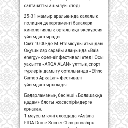
салтанатты ашылуы өтеді.
25-31 мамыр аралығында қалалық
полиция департаменті балаларға
кинологиялық орталыққа экскурсия
ұйымдастырады.
Сағат 10:00-де М. Өтемісұлы атындағы
Оқушылар сарайы алаңында «Bala
energy» open-air фестивалі өтеді. Осы
уақытта «ARQA ALAN» ұлттық спорт
түрлерін дамыту орталығында «Ethno
Games АрқаLan» фестивалі
ұйымдастырылады.
Бағдарламаның бесінші «Болашаққа
қадам» блогы жасөспірімдерге
арналған.
1 маусым күні елордада «Astana
FIDA Drone Soccer Championship»