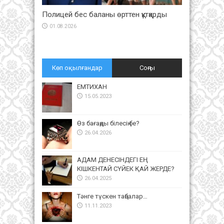
Полицей бес баланы өрттен құтқарды
01.08.2026
Көп оқылғандар
Соңғы
ЕМТИХАН
15.05.2023
Өз бағаңды білесің бе?
26.04.2026
АДАМ ДЕНЕСІНДЕГІ ЕҢ
КІШКЕНТАЙ СҮЙЕК ҚАЙ ЖЕРДЕ?
26.04.2025
Тәнге түскен таңбалар…
11.11.2023