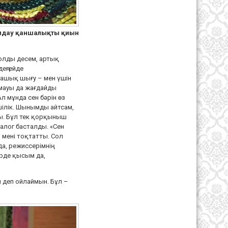
сомдау қаншалықты қиын
болды десем, артық
деңгейде
 ашық шығу – мен үшін
лмауы да жағдайды
Ал мұнда сен бәрін өз
ершілік. Шынымды айтсам,
лды. Бұл тек қорқыныш
диалог басталды. «Сен
р мені тоқтатты. Сол
да, режиссерімнің
рде қысым да,
м деп ойлаймын. Бұл –