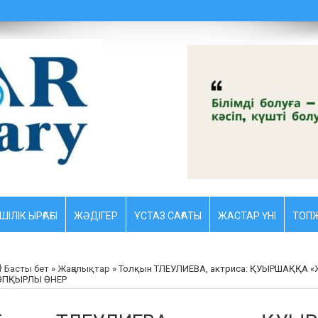
ШІЛІК ЫРҒАҒЫ
ЖӘДІГЕР
ҰСТАЗ CАҒАТЫ
ЖАСТАР ҮНІ
ТОПЖ
Басты бет
»
Жаңалықтар
»
Толқын ТЛЕУЛИЕВА, актриса: ҚУЫРШАҚҚА «ЖА
ӨПҚЫРЛЫ ӨНЕР