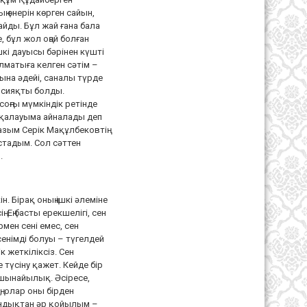
 өнерін көрген сайын,
айды. Бұл жай ғана бала
 бұл жол оңай болған
шкі дауысы бәрінен күшті
Алматыға келген сәтім –
рына әдейі, саналы түрде
 сияқты болды.
оңғы мүмкіндік ретінде
ек қалауымa айналады деп
азым Серік Мақұлбековтің
астадым. Сол сәттен
.
. Бірақ оның ішкі әлеміне
. Ең басты ерекшелігі, сен
рмен сені емес, сен
енімді болуы – түгелдей
к жеткіліксіз. Сен
е түсіну қажет. Кейде бір
 шынайылық. Әсіресе,
ң, олар оны бірден
Сондықтан әр қойылым –