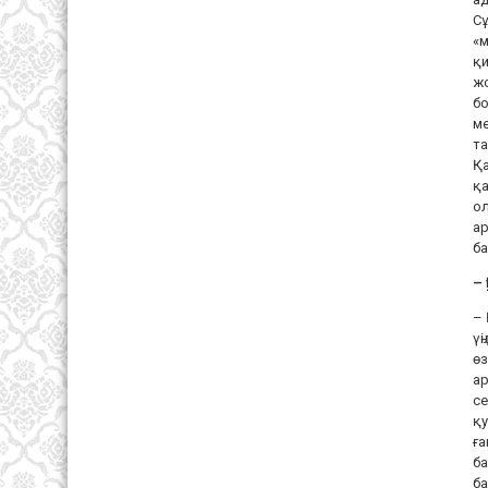
Сұ
«м
қи
жо
бо
ме
та
Қа
қа
ол
ар
ба
–
– 
үң
өз
ар
се
қу
ға
ба
ба