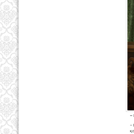
–
– 
қо