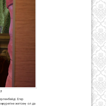
і?
ерленбейді. Егер
 жүрегіне жетсең – ол да