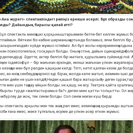
 «Ана жүрегі» спектакліндегі рөліңіз ерекше әсерлі. Бұл образды 
олды? Дайындық барысы қалай өтті?
Бұл спектакль менің ішкі қорқыныштарыммен бетпе-бет келген жұмыс 
тпаймын. Өйткені біз көбіне ширманың артында боламыз, яғни белгілі бір 
асырынғандай» күйде жұмыс істейміз. Ал бұл жолы көрерменнің алдына
кен психологиялық тосқауыл болды. Оның үстіне, дайын сценарийдің бо
рделендірді. Әдетте, актер белгілі бір мәтінге, құрылымға сүйенеді ғой. 
іңнен іздейсің. Бұл – бір жағынан еркіндік, екінші жағынан үлкен жауапк
р кезеңде мен бұл рөлден қашқым келді. Тіпті, кетіп қалған кезім де бо
ес, өз-өзіңе сенбеудің көрінісі еді. Бірақ жолда келе жатып, өзіммен ішкі 
ыған дейін не үшін келдің? Неден қашып бара жатырсың?» деген сұрақта
тте мен үшін таңдау айқын болды: не қашу, не өсу. Театрға қайта оралған
бырлы түрде «жалғастырамыз ба?» дегені мені қатты толқытты. Ол же
жбүрлеу де жоқ, тек сенім болды. Сол сенім маған күш берді.
ы спектакль арқылы мен тек жаңа рөл емес, өзімнің жаңа қырымды ашты
сіби ғана емес, жеке тұлғалық өсуіме де үлкен әсер еткен жұмыс.