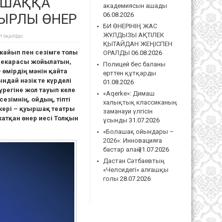
ЫРШАҚҚА
академиясын ашады
ПҚЫРЛЫ ӨНЕР
06.08.2026
БИ ӨНЕРІНІҢ ЖАС
ЖҰЛДЫЗЫ АҚТІЛЕК
ет оқылды
ҚЫТАЙДАН ЖЕҢІСПЕН
жайып пен сезімге толы
ОРАЛДЫ
06.08.2026
 шекарасы жойылатын,
Полицей бес баланы
 өмірдің мәнін қайта
өрттен құтқарды
ындай нәзік те күрделі
01.08.2026
регіне жол тауып келе
«Aqerke»: Димаш
езімнің, ойдың, тіпті
халықтық классиканың
кері – қуыршақ театры
заманауи үлгісін
атқан өнер иесі Толқын
ұсынды
31.07.2026
«Болашақ ойындары –
2026»: Инновацияға
бастар алаң
31.07.2026
Дастан Сәтбаевтың
«Челсидегі» алғашқы
голы
28.07.2026