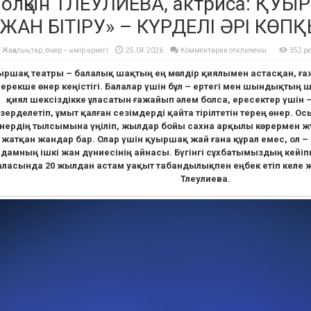
Толқын ТЛЕУЛИЕВА, актриса: ҚУ
«ЖАН БІТІРУ» – КҮРДЕЛІ ӘРІ КӨ
к
Жаңалықтар
,
Өнер – өмір өрнегі
25.04.2026
Комментарии
отключены
352 р
записи
Толқын
уыршақ театры – балалық шақтың ең мөлдір қиялымен астасқан, ға
ТЛЕУЛИЕВА,
актриса:
ерекше өнер кеңістігі. Балалар үшін бұл – ертегі мен шындықтың
ҚУЫРШАҚҚА
«ЖАН
қиял шексіздікке ұласатын ғажайып әлем болса, ересектер үшін –
БІТІРУ»
–
зерделетіп, ұмыт қалған сезімдерді қайта тірілтетін терең өнер. Ос
КҮРДЕЛІ
нердің тылсымына үңіліп, жылдар бойы сахна арқылы көрермен жү
ӘРІ
КӨПҚЫРЛЫ
жатқан жандар бар. Олар үшін қуыршақ жай ғана құрал емес, ол – с
ӨНЕР
адамның ішкі жан дүниесінің айнасы. Бүгінгі сұхбатымыздың кейіп
аласында 20 жылдан астам уақыт табандылықпен еңбек етіп келе ж
Тлеулиева.