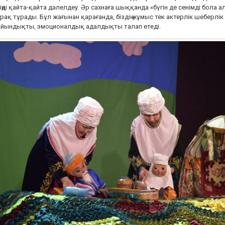
іңді қайта-қайта дәлелдеу. Әр сахнаға шыққанда «бүгін де сенімді бола а
рақ тұрады. Бұл жағынан қарағанда, біздің жұмыс тек актерлік шеберлік 
айындықты, эмоционалдық адалдықты талап етеді.