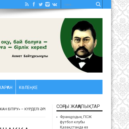
АРҒАН
КӨЛЕҢКЕ
СОҢҒЫ ЖАҢАЛЫҚТАР
Н БІТІРУ» – КҮРДЕЛІ ӘРІ
Француздық ПСЖ
футбол клубы
Қазақстанда өз