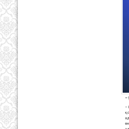
–
– 
қо
ад
өн
ад