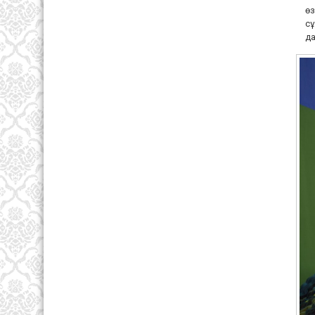
өз
сұ
д