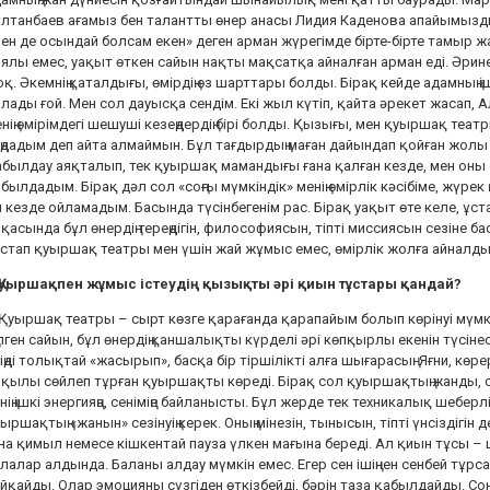
лтанбаев ағамыз бен талантты өнер анасы Лидия Каденова апайымыздың
ен де осындай болсам екен» деген арман жүрегімде бірте-бірте тамыр ж
ялы емес, уақыт өткен сайын нақты мақсатқа айналған арман еді. Әрине,
қ. Әкемнің қаталдығы, өмірдің өз шарттары болды. Бірақ кейде адамның і
лады ғой. Мен сол дауысқа сендім. Екі жыл күтіп, қайта әрекет жасап, 
нің өмірімдегі шешуші кезеңдердің бірі болды. Қызығы, мен қуыршақ теат
ңдадым деп айта алмаймын. Бұл тағдырдың маған дайындап қойған жолы
былдау аяқталып, тек қуыршақ мамандығы ғана қалған кезде, мен оны с
былдадым. Бірақ дәл сол «соңғы мүмкіндік» менің өмірлік кәсібіме, жүр
 кезде ойламадым. Басында түсінбегенім рас. Бірақ уақыт өте келе, ұст
қасында бұл өнердің тереңдігін, философиясын, тіпті миссиясын сезіне б
стап қуыршақ театры мен үшін жай жұмыс емес, өмірлік жолға айналды
 Қуыршақпен жұмыс істеудің қызықты әрі қиын тұстары қандай?
Қуыршақ театры – сырт көзге қарағанда қарапайым болып көрінуі мүмкін
ілген сайын, бұл өнердің қаншалықты күрделі әрі көпқырлы екенін түсінесің
іңді толықтай «жасырып», басқа бір тіршілікті алға шығарасың. Яғни, көре
қылы сөйлеп тұрған қуыршақты көреді. Бірақ сол қуыршақтың жанды, с
нің ішкі энергияңа, сеніміңе байланысты. Бұл жерде тек техникалық шеберлі
ыршақтың «жанын» сезінуің керек. Оның мінезін, тынысын, тіпті үнсіздігін д
на қимыл немесе кішкентай пауза үлкен мағына береді. Ал қиын тұсы –
лалар алдында. Баланы алдау мүмкін емес. Егер сен ішіңнен сенбей тұрса
йқайды. Олар эмоцияны сүзгіден өткізбейді, бәрін таза қабылдайды. 