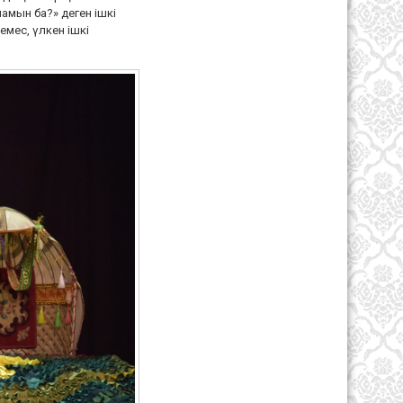
ламын ба?» деген ішкі
емес, үлкен ішкі