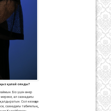
ыңыз қалай оянды?
лаймын. Біз үшін өнер
 мереке, ал сахнадағы
 қалдыратын. Сол кезеңде
се, сахнадағы табиғилық,
рқұм Құдайберген