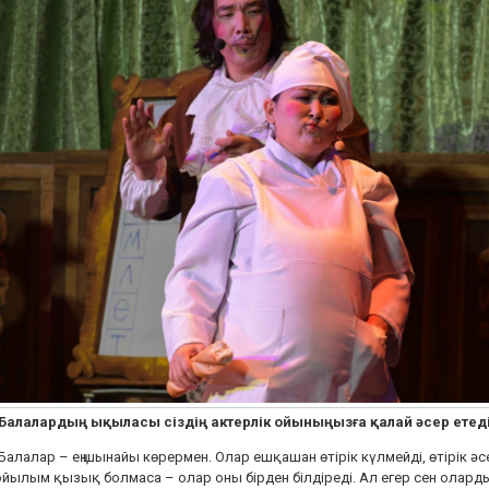
 Балалардың ықыласы сіздің актерлік ойыныңызға қалай әсер етед
Балалар – ең шынайы көрермен. Олар ешқашан өтірік күлмейді, өтірік әс
йылым қызық болмаса – олар оны бірден білдіреді. Ал егер сен олардың