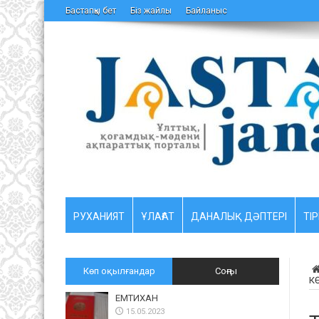
Бастапқы бет
Біз жайлы
Байланыс
РУХАНИЯТ
ҰЛАҒАТ
ДАНАЛЫҚ ДӘПТЕРІ
ТІР
Көп оқылғандар
Соңғы
К
ЕМТИХАН
15.05.2023