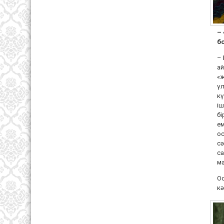
–
б
– 
ай
«ж
үл
кү
іш
бі
ем
ос
сә
са
мә
Ос
кә