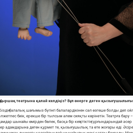
 Қуыршақ театрына қалай келдіңіз? Бұл өнерге деген қызығушылығ
Біздің балалық шағымыз бүгінгі балалардікінен сәл өзгеше болды деп ой
лжетпес биік, ерекше бір тылсым әлем сияқты көрінетін. Театрға бару –
амдар шынайы өмірден бөлек, басқа бір кеңістіктің тұрғындарындай әсер
ер адамдарына деген құрмет те, қызығушылық та өте жоғары еді. Әсіре
амның жан дүниесін қозғайтындай шынайылық мені қатты баурады. Ма