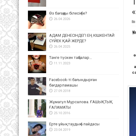
Өз бағаңды білесің бе?
26.04.2026
Қ
АДАМ ДЕНЕСІНДЕГІ ЕҢ КІШКЕНТАЙ
СҮЙЕК ҚАЙ ЖЕРДЕ?
26.04.2025
ө
Тәнге түскен таңбалар…
11.11.2023
с
Facebook-ті бағындырған
бағдарламашы
27.09.2018
Жұмагүл Мұрсалова. ҒАШЫҚТЫҚ
ҒАЛАМАТЫ
25.10.2016
Ерте ұйықтаудың 6 пайдасы
23.04.2019