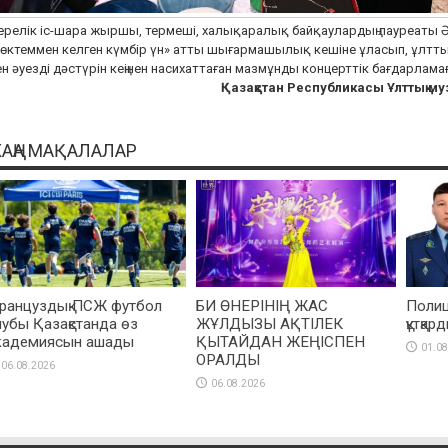
релік іс-шара жыршы, термеші, халықаралық байқаулардың лауреаты Ә
өктеммен келген күмбір үн» атты шығармашылық кешіне ұласып, ұлттық
н әуезді дәстүрін кеңінен насихаттаған мазмұнды концерттік бағдарлама
Қазақстан Республикасы Ұлттық муз
АҢА МАҚАЛАЛАР
ранцуздық ПСЖ футбол
БИ ӨНЕРІНІҢ ЖАС
Полиц
лубы Қазақстанда өз
ЖҰЛДЫЗЫ АҚТІЛЕК
құтқар
кадемиясын ашады
ҚЫТАЙДАН ЖЕҢІСПЕН
01.08
ОРАЛДЫ
06.08.2026
06.08.2026