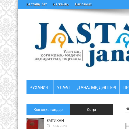
Бастапқы бет
Біз жайлы
Байланыс
РУХАНИЯТ
ҰЛАҒАТ
ДАНАЛЫҚ ДӘПТЕРІ
ТІР
Көп оқылғандар
Соңғы
ЕМТИХАН
Н
15.05.2023