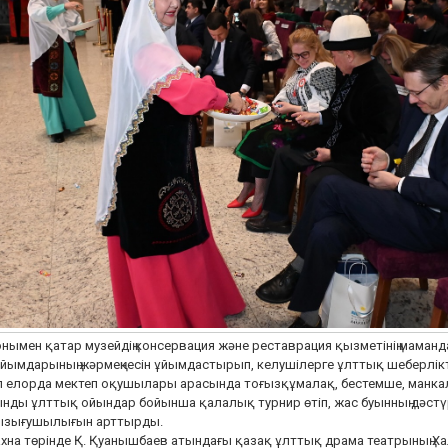
нымен қатар музейдің консервация және реставрация қызметінің маман
йымдарының жәрмеңкесін ұйымдастырып, келушілерге ұлттық шеберліктің
 елорда мектеп оқушылары арасында тоғызқұмалақ, бестемше, манкала
нды ұлттық ойындар бойынша қалалық турнир өтіп, жас буынның дәстү
ызығушылығын арттырды.
хна төрінде Қ. Қуанышбаев атындағы қазақ ұлттық драма театрының Ха