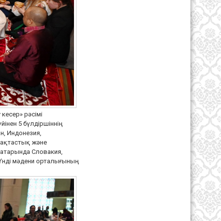
 кесер» рәсімі
інен 5 бүлдіршіннің
ан, Индонезия,
ымақтастық және
 қатарында Словакия,
 Үнді мәдени орталығының