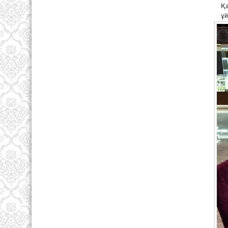
Қа
ұй