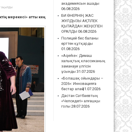
академиясын ашады
т оқылды
06.08.2026
БИ ӨНЕРІНІҢ ЖАС
ктің мерекесі» атты кең
ЖҰЛДЫЗЫ АҚТІЛЕК
ҚЫТАЙДАН ЖЕҢІСПЕН
ОРАЛДЫ
06.08.2026
Полицей бес баланы
өрттен құтқарды
01.08.2026
«Aqerke»: Димаш
халықтық классиканың
заманауи үлгісін
ұсынды
31.07.2026
«Болашақ ойындары –
2026»: Инновацияға
бастар алаң
31.07.2026
Дастан Сәтбаевтың
«Челсидегі» алғашқы
голы
28.07.2026