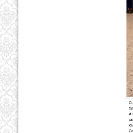
Со
бұ
Ал
сы
қ
Са