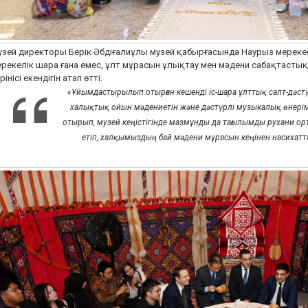
зей директоры Берік Әбдіғалиұлы музей қабырғасында Наурыз мерекесі
рекелік шара ғана емес, ұлт мұрасын ұлықтау мен мәдени сабақтастық
рінісі екендігін атап өтті.
«Ұйымдастырылып отырған кешенді іс-шара ұлттық салт-дәстүр
халықтық ойын мәдениетін және дәстүрлі музыкалық өнерімі
отырып, музей кеңістігінде мазмұнды да тағылымды рухани о
етіп, халқымыздың бай мәдени мұрасын кеңінен насихаттау