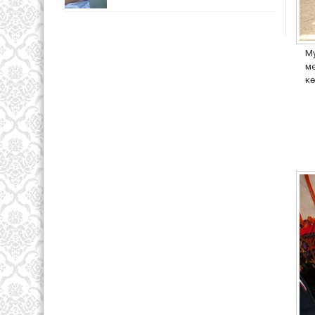
Му
ме
кө