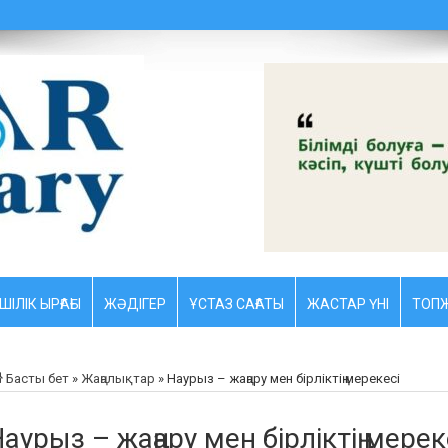
ШІЛІК ЫРҒАҒЫ
ЖӘДІГЕР
ҰСТАЗ CАҒАТЫ
ЖАСТАР ҮНІ
ТОПЖ
Басты бет
»
Жаңалықтар
»
Наурыз – жаңару мен бірліктің мерекесі
аурыз – жаңару мен бірліктің мерек