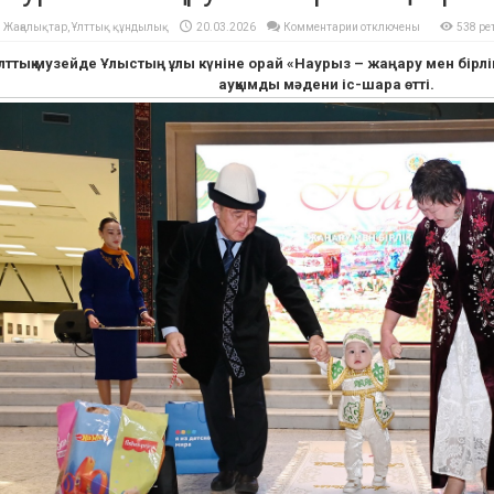
к
Жаңалықтар
,
Ұлттық құндылық
20.03.2026
Комментарии
отключены
538 ре
записи
Наурыз
лттық музейде Ұлыстың ұлы күніне орай «Наурыз – жаңару мен бірлі
–
жаңару
ауқымды мәдени іс-шара өтті.
мен
бірліктің
мерекесі