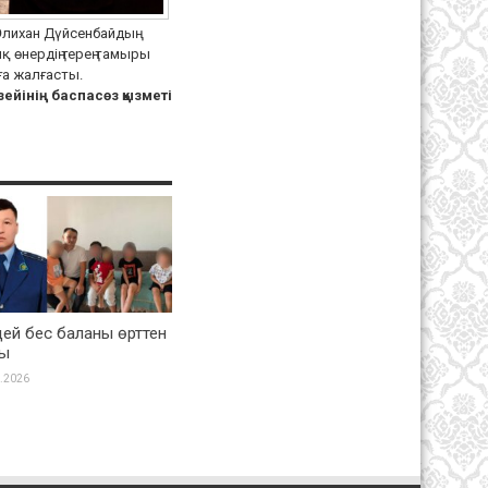
лихан Дүйсенбайдың
 өнердің терең тамыры
ға жалғасты.
ейінің баспасөз қызметі
ей бес баланы өрттен
ды
.2026