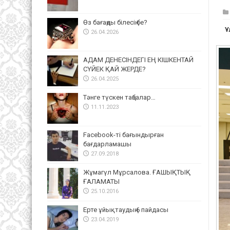
Өз бағаңды білесің бе?
Ұ
26.04.2026
АДАМ ДЕНЕСІНДЕГІ ЕҢ КІШКЕНТАЙ
СҮЙЕК ҚАЙ ЖЕРДЕ?
26.04.2025
Тәнге түскен таңбалар…
11.11.2023
Facebook-ті бағындырған
бағдарламашы
27.09.2018
Жұмагүл Мұрсалова. ҒАШЫҚТЫҚ
ҒАЛАМАТЫ
25.10.2016
Ерте ұйықтаудың 6 пайдасы
23.04.2019