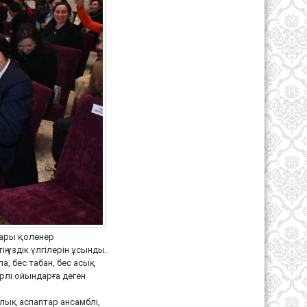
дары қолөнер
 үздік үлгілерін ұсынды.
, бес табан, бес асық
рлі ойындарға деген
лық аспаптар ансамблі,