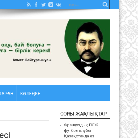
АРҒАН
КӨЛЕҢКЕ
СОҢҒЫ ЖАҢАЛЫҚТАР
Француздық ПСЖ
футбол клубы
есі
Қазақстанда өз