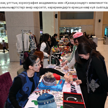
зақ ұлттық хореография академиясы мен «Қазақконцерт» мемлекеттік
ымының әртістері өнер көрсетіп, көрермендерге ерекше көңіл күй сыйлад