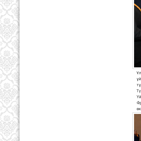
Ұл
ұй
тұ
Тү
Үй
Фр
өк