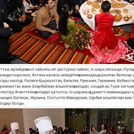
ттық музейдің жыл сайынғы игі дәстүріне сәйкес, іс-шара аясында «Тұсау
ымдастырылып, Астана қаласы әкімдігінің мамандандырылған балалар үй
сауы кесілді. Рәсімге Қырғызстан, Бельгия, Румыния, Германия, Өзбекст
рікменстан және Әзербайжан елшілігінің өеілдері, сондай-ақ Түрік Ынт
лестіру Агенттігінің өкілдері қатысты. Іс-шараның құрметті меймандары
анция, Ватикан, Украина, Солтүстік Македония, Сербия елшіліктері мен
ілдері болды.