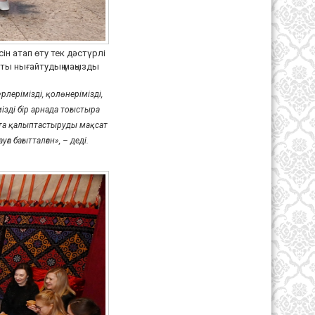
н атап өту тек дәстүрлі
ты нығайтудың маңызды
лерімізді, қолөнерімізді,
зді бір арнада тоғыстыра
рта қалыптастыруды мақсат
ға бағытталған»
, – деді.