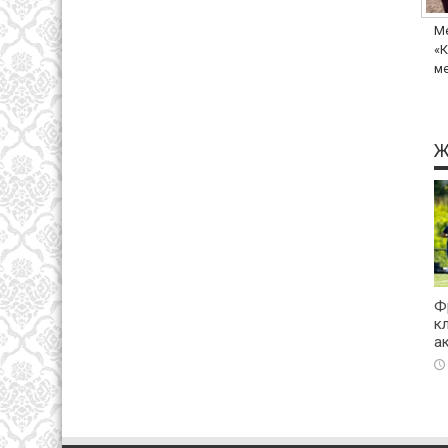
Ме
«К
ме
Ж
Ф
к
а