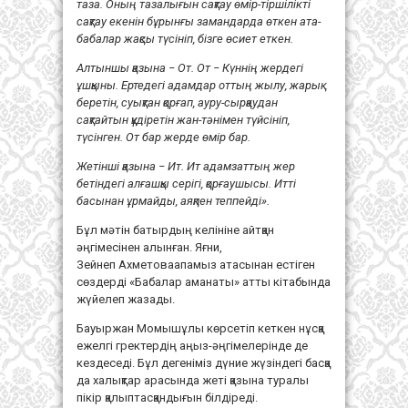
таза. Оның тазалығын сақтау өмір-тіршілікті
сақтау екенін бұрынғы замандарда өткен ата-
бабалар жақсы түсініп, бізге өсиет еткен.
Алтыншы қазына − От. От − Күннің жердегі
ұшқыны. Ертедегі адамдар оттың жылу, жарық
беретін, суықтан қорғап, ауру-сырқаудан
сақтайтын құдіретін жан-тәнімен түйсініп,
түсінген. От бар жерде өмір бар.
Жетінші қазына − Ит. Ит адамзаттың жер
бетіндегі алғашқы серігі, қорғаушысы. Итті
басынан ұрмайды, аяқпен теппейді».
Бұл мәтін батырдың келініне айтқан
әңгімесінен алынған. Яғни,
Зейнеп Ахметоваапамыз атасынан естіген
сөздерді «Бабалар аманаты» атты кітабында
жүйелеп жазады.
Бауыржан Момышұлы көрсетіп кеткен нұсқа
ежелгі гректердің аңыз-әңгімелерінде де
кездеседі. Бұл дегеніміз дүние жүзіндегі басқа
да халықтар арасында жеті қазына туралы
пікір қалыптасқандығын білдіреді.