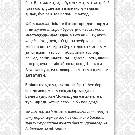
бар. Өзге халықтарда бұл ұғым қалыптасқан ба?
Қазақ халқы үшін жеті қазынаның маңызы
қандай, бұл һақында ислам не айтады?
«Жеті қазына»
тізіміне бірі жоғарыдағыларды,
яғни
жүйрік ат, қыран бүркіт, құмай тазы, берен
мылтық, қанды ауыз қақпан, майланғыш ау, өткір
кездік
кіреді дейді. Ондағы жүйрік ат – ер
жігіттің қанаты, қыран бүркіт деп отырғаны –
қуаты, құмай тазысы – абыройын асырар
сенімді серігі, мылтығы – қаһарлы оты, қақпаны
– серті, ауы – әдіс-айласы, кездігі – сұсы.
Аталған нұсқаны халық ер азаматтың қазынасы
деп атаған.
Бірінші нұсқаға ұқсас келетін бір тізбек бар.
Ішінде айырмашылық тек біреуінде ғана.
Бұны Бауыржан Момышұлы өзі жүйелеп,
түсіндіреді. Батыр атамыз былай дейді:
«Мұны «ер жігіттің жеті қазынасы» деп анықтап
айту керек. Бұл ер-азаматтың жеке басына,
тұрмыс-тіршілігіне қажетті бағалы дүниелеріне
байланысты айтылған.