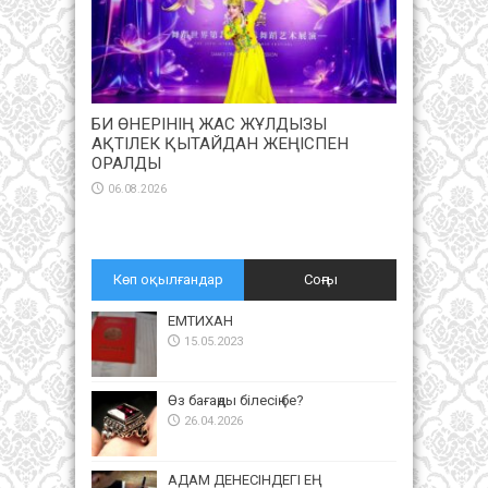
БИ ӨНЕРІНІҢ ЖАС ЖҰЛДЫЗЫ
АҚТІЛЕК ҚЫТАЙДАН ЖЕҢІСПЕН
ОРАЛДЫ
06.08.2026
Көп оқылғандар
Соңғы
ЕМТИХАН
15.05.2023
Өз бағаңды білесің бе?
26.04.2026
АДАМ ДЕНЕСІНДЕГІ ЕҢ