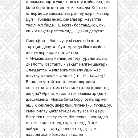
қосымшаларға уақыт шектеуі қойылып, тек
білім беретін контент ұсынылады. Көптеген
елдерде де заңнамалық реттеу жүріп жатыр.
Бұл – тыйым емес, саналы әрі жауапты
тәсіл. Ал бізде – шексіз «бостандық», оны
ешкім нақты реттемейді, – дейді депутат.
Смартфон – бала күтуші еместігін алға
тартқан депутат бұл тұрғыда бізге жүйелі
шешімдер керектігін айтты.
– Мүмкін, заңнамалық реттеу туралы ашық
диалогты бастайтын уақыт келген шығар?
Әлеуметтік желілерге тіркелу үшін жас
шектеуі керек пе, жоқ па (10–12–14 жас)?
Балалар ұстайтын телефондардағы
контентке автоматты фильтрлер қажет пе,
жоқ па? Әрине, мәселе тек тыйым арқылы
шешілмейді. Мұнда білім беру, балалармен
ашық сөйлесу, цифрлық гигиенаны түсіндіру,
сыни ойлау қабілетін дамыту аса маңызды.
Бізге тек шектеу емес, бірлескен шешімдер
қажет: фильтрлер, гаджеттерді бірге
пайдалану, ағарту, ересектердің нақты
назары және балама пайдалы