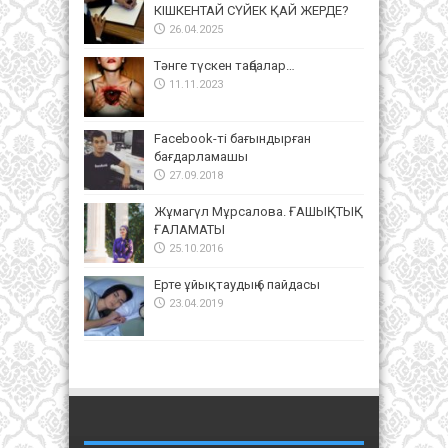
КІШКЕНТАЙ СҮЙЕК ҚАЙ ЖЕРДЕ?
26.04.2025
Тәнге түскен таңбалар…
11.11.2023
Facebook-ті бағындырған
бағдарламашы
27.09.2018
Жұмагүл Мұрсалова. ҒАШЫҚТЫҚ
ҒАЛАМАТЫ
25.10.2016
Ерте ұйықтаудың 6 пайдасы
23.04.2019