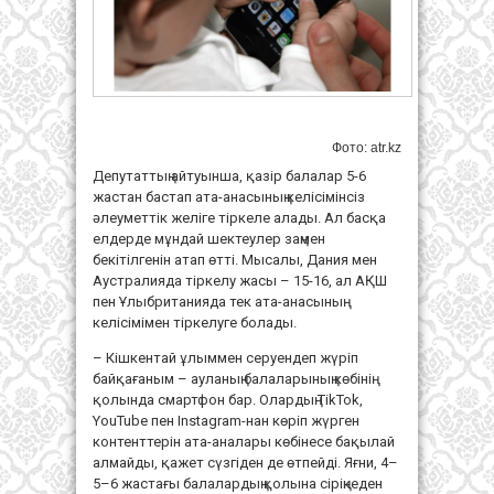
Фото: atr.kz
Депутаттың айтуынша, қазір балалар 5-6
жастан бастап ата-анасының келісімінсіз
әлеуметтік желіге тіркеле алады. Ал басқа
елдерде мұндай шектеулер заңмен
бекітілгенін атап өтті. Мысалы, Дания мен
Аустралияда тіркелу жасы – 15-16, ал АҚШ
пен Ұлыбританияда тек ата-анасының
келісімімен тіркелуге болады.
– Кішкентай ұлыммен серуендеп жүріп
байқағаным – ауланың балаларының көбінің
қолында смартфон бар. Олардың TikTok,
YouTube пен Instagram-нан көріп жүрген
контенттерін ата-аналары көбінесе бақылай
алмайды, қажет сүзгіден де өтпейді. Яғни, 4–
5–6 жастағы балалардың қолына сіріңкеден