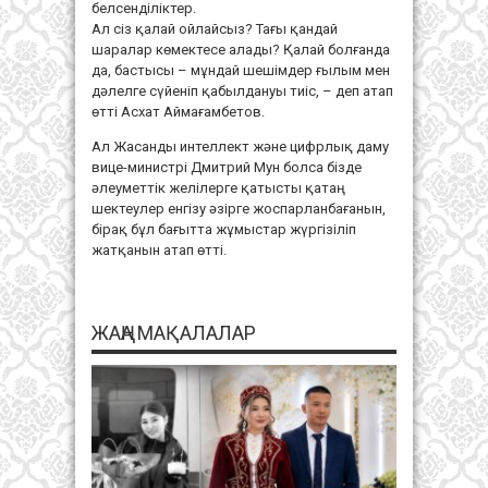
белсенділіктер.
Ал сіз қалай ойлайсыз? Тағы қандай
шаралар көмектесе алады? Қалай болғанда
да, бастысы – мұндай шешімдер ғылым мен
дәлелге сүйеніп қабылдануы тиіс, – деп атап
өтті Асхат Аймағамбетов.
Ал Жасанды интеллект және цифрлық даму
вице-министрі Дмитрий Мун болса бізде
әлеуметтік желілерге қатысты қатаң
шектеулер енгізу әзірге жоспарланбағанын,
бірақ бұл бағытта жұмыстар жүргізіліп
жатқанын атап өтті.
ЖАҢА МАҚАЛАЛАР