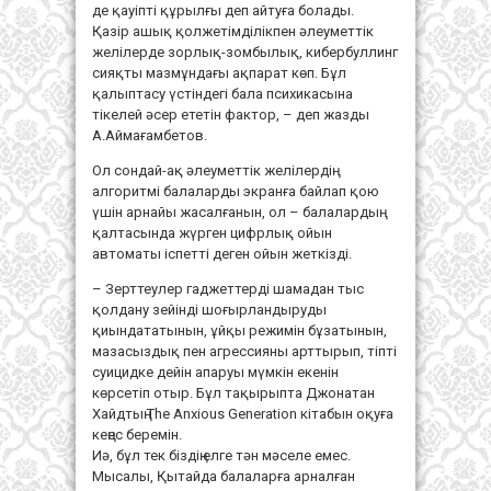
де қауіпті құрылғы деп айтуға болады.
Қазір ашық қолжетімділікпен әлеуметтік
желілерде зорлық-зомбылық, кибербуллинг
сияқты мазмұндағы ақпарат көп. Бұл
қалыптасу үстіндегі бала психикасына
тікелей әсер ететін фактор, – деп жазды
А.Аймағамбетов.
Ол сондай-ақ әлеуметтік желілердің
алгоритмі балаларды экранға байлап қою
үшін арнайы жасалғанын, ол – балалардың
қалтасында жүрген цифрлық ойын
автоматы іспетті деген ойын жеткізді.
– Зерттеулер гаджеттерді шамадан тыс
қолдану зейінді шоғырландыруды
қиындататынын, ұйқы режимін бұзатынын,
мазасыздық пен агрессияны арттырып, тіпті
суицидке дейін апаруы мүмкін екенін
көрсетіп отыр. Бұл тақырыпта Джонатан
Хайдтың The Anxious Generation кітабын оқуға
кеңес беремін.
Иә, бұл тек біздің елге тән мәселе емес.
Мысалы, Қытайда балаларға арналған