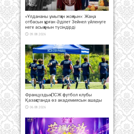
«Ұлдананы ұмытқан жоқпын»: Жаңа
отбасын құрған Әділет Зейнел үйленуге
неге асыққанын түсіндірді
09.08.2026
Француздық ПСЖ футбол клубы
Қазақстанда өз академиясын ашады
06.08.2026