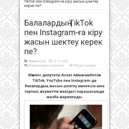
TikTok пен Instagram-ға кіру жасын шектеу
керек пе?
Балалардың TikTok
пен Instagram-ға кіру
жасын шектеу керек
пе?
Жаңалықтар
12.11.2025
к
Комментарии
отключены
752 рет оқылды
записи
Балалардың
Мәжіліс депутаты Асхат Аймағамбетов
TikTok
пен
TikTok, YouTube пен Instagram-да
Instagram-
ға
балалардың жасын шектеу мәселесін алға
кіру
жасын
тартып, әлеуметтік желідегі парашасында
шектеу
жазба жариялады.
керек
пе?