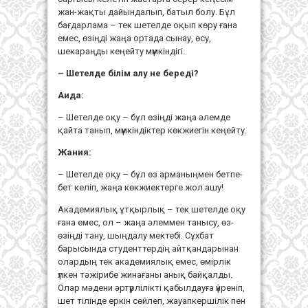
жан-жақты дайындалып, батыл болу. Бұл
бағдарлама – тек шетелде оқып көру ғана
емес, өзіңді жаңа ортада сынау, өсу,
шекараңды кеңейту мүмкіндігі.
– Шетелде білім алу не береді?
Аида:
– Шетелде оқу – бұл өзіңді жаңа әлемде
қайта танып, мүмкіндіктер көкжиегін кеңейту.
Жания:
– Шетелде оқу – бұл өз арманыңмен бетпе-
бет келіп, жаңа көкжиектерге жол ашу!
Академиялық ұтқырлық – тек шетелде оқу
ғана емес, ол – жаңа әлеммен танысу, өз-
өзіңді тану, шыңдалу мектебі. Сұхбат
барысында студенттердің айтқандарынан
олардың тек академиялық емес, өмірлік
үлкен тәжірибе жинағаны анық байқалды.
Олар мәдени әртүрлілікті қабылдауға үйреніп,
шет тілінде еркін сөйлеп, жауапкершілік пен