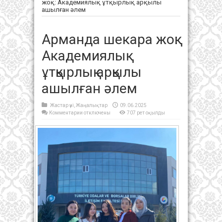
жоқ: Академиялық ұтқырлық арқылы
ашылған әлем
Арманда шекара жоқ:
Академиялық
ұтқырлық арқылы
ашылған әлем
Жастар үні
,
Жаңалықтар
09.06.2025
к
Комментарии
отключены
707 рет оқылды
записи
Арманда
шекара
жоқ:
Академиялық
ұтқырлық
арқылы
ашылған
әлем