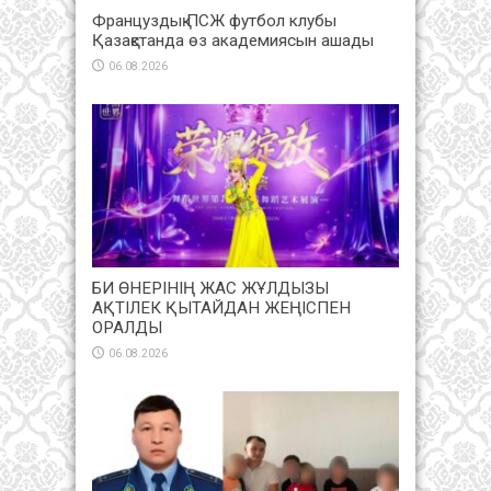
Француздық ПСЖ футбол клубы
Қазақстанда өз академиясын ашады
06.08.2026
БИ ӨНЕРІНІҢ ЖАС ЖҰЛДЫЗЫ
АҚТІЛЕК ҚЫТАЙДАН ЖЕҢІСПЕН
ОРАЛДЫ
06.08.2026