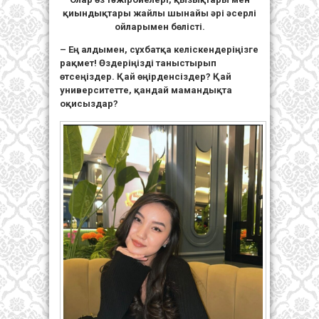
қиындықтары жайлы шынайы әрі әсерлі
ойларымен бөлісті.
– Ең алдымен, сұхбатқа келіскендеріңізге
рақмет! Өздеріңізді таныстырып
өтсеңіздер. Қай өңірденсіздер?
Қай
университетте, қандай мамандықта
оқисыздар?