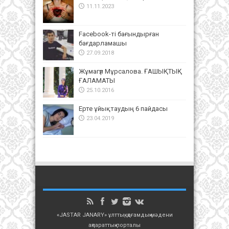
11.11.2023
Facebook-ті бағындырған
бағдарламашы
27.09.2018
Жұмагүл Мұрсалова. ҒАШЫҚТЫҚ
ҒАЛАМАТЫ
25.10.2016
Ерте ұйықтаудың 6 пайдасы
23.04.2019
«JASTAR JANARY» ұлттық, қоғамдық-мәдени
ақпараттық порталы