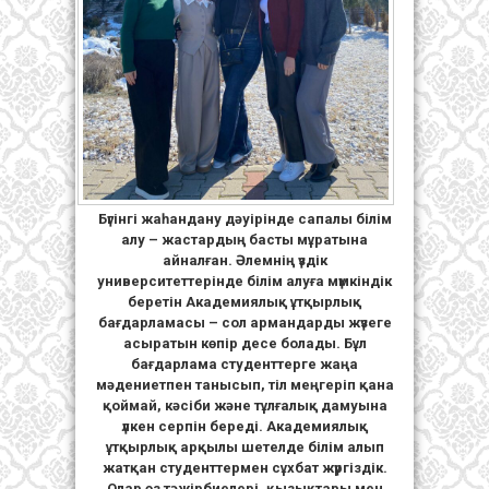
Бүгінгі жаһандану дәуірінде сапалы білім
алу – жастардың басты мұратына
айналған. Әлемнің үздік
университеттерінде білім алуға мүмкіндік
беретін Академиялық ұтқырлық
бағдарламасы – сол армандарды жүзеге
асыратын көпір десе болады. Бұл
бағдарлама студенттерге жаңа
мәдениетпен танысып, тіл меңгеріп қана
қоймай, кәсіби және тұлғалық дамуына
үлкен серпін береді. Академиялық
ұтқырлық арқылы шетелде білім алып
жатқан студенттермен сұхбат жүргіздік.
Олар өз тәжірбиелері, қызықтары мен