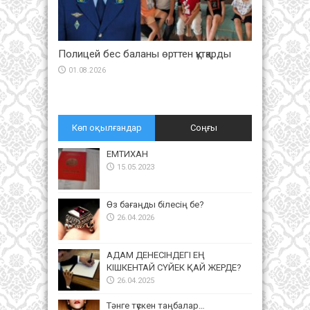
Полицей бес баланы өрттен құтқарды
01.08.2026
Көп оқылғандар
Соңғы
ЕМТИХАН
15.05.2023
Өз бағаңды білесің бе?
26.04.2026
АДАМ ДЕНЕСІНДЕГІ ЕҢ
КІШКЕНТАЙ СҮЙЕК ҚАЙ ЖЕРДЕ?
26.04.2025
Тәнге түскен таңбалар…