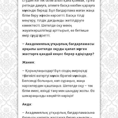
студентке тек білім алып қана қоймай, тұлға
ретінде дамуға, әлемге басқа көзбен қарауға
мүмкіндік береді. Бұл бағдарлама маған жаңа
білім беру жүйесін көрсетті. Басқа тілді
меңгеру, тілдік дағдымды жетілдіруге
көмектесті. Шетелде оқу менің
жауапкершілігімді арттырып, өз бетімше
өмір сүруді үйретті.
–
Академиялық ұтқырлық бағдарламасы
арқылы шетелде оқуды қалап жүрген
жастарға қандай кеңес берер едіңіздер?
Жания:
– Қорықпаңыздар! Бұл сіздің өміріңізді
түбегейлі өзгертуі мүмкін бірегей мүмкіндік.
Белсенді болыңыз, көп сұраңыз, жаңа
нәрселерден қашпаңыз. Шетелде оқу – тек
білім емес, өзіңді тану мен шыңдау жолы. Өз
шекараңызды кеңейтіп көріңіз!
Аида:
– Академиялық ұтқырлық бағдарламасына
барғысы келетін жастарға берер кеңесім –