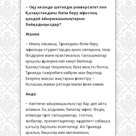
– Оқу кезінде шетелдік университет пен
Қазақстандағы білім беру жүйесінің
қандай айырмашылықтарын
байқадыңыздар?
Жания:
– Менің ойымша, Түркиядағы білім беру
жүйесінде студенттердің еркін ойлауына, пікір
білдіруіне және практикалық тапсырмалар
арқылы үйренуіне көп көңіл бөлінеді.
Қазақстанда теориялық база мықты болса,
Түркияда тәжірибеге көбірек мән беріледі.
Екеуінің жақсы жақтарын үйлестіру –
болашақ маман ретінде маған үлкен көмек.
Аида:
– Көптеген айырмашылықтар бар деп айта
аламын. Ең алдымен, бағалау жүйесі: біздің
елімізде түрлі тапсырмалар, топтық
жобалар, презентациялар, күнделікті сабаққа
қатысу барлығы есептеледі. Ал Түркияда
аралық бақылау мен емтиханның