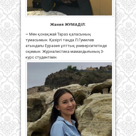
Жания ЖҰМАДІЛ:
–
Мен қонақжай Тараз қаласының
тумасымын. Қазіргі таңда Л.Гумилев
атындағы Еуразия ұлттық университетінде
оқимын. Журналистика мамандығының 3-
курс студентімін.