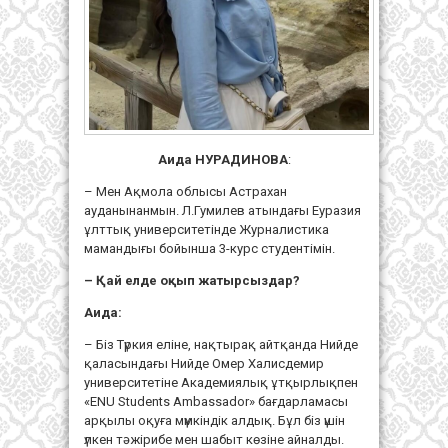
Аида НУРАДИНОВА
:
– Мен Ақмола облысы Астрахан
ауданынанмын. Л.Гумилев атындағы Еуразия
ұлттық университетінде Журналистика
мамандығы бойынша 3-курс студентімін.
– Қай елде оқып жатырсыздар?
Аида:
– Біз Түркия еліне, нақтырақ айтқанда Нийде
қаласындағы Нийде Омер Халисдемир
университетіне Академиялық ұтқырлықпен
«ENU Students Ambassador» бағдарламасы
арқылы оқуға мүмкіндік алдық. Бұл біз үшін
үлкен тәжірибе мен шабыт көзіне айналды.