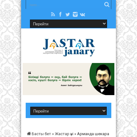
Басты бет
»
Жастар үні
»
Арманда шекара