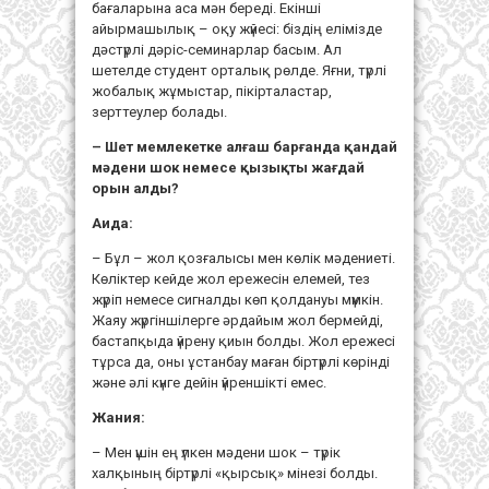
бағаларына аса мән береді. Екінші
айырмашылық – оқу жүйесі: біздің елімізде
дәстүрлі дәріс-семинарлар басым. Ал
шетелде студент орталық рөлде. Яғни, түрлі
жобалық жұмыстар, пікірталастар,
зерттеулер болады.
–
Шет мемлекетке алғаш барғанда
қандай
мәдени
шок
немесе
қызықты
жағдай
орын
алды
?
Аида:
– Бұл – жол қозғалысы мен көлік мәдениеті.
Көліктер кейде жол ережесін елемей, тез
жүріп немесе сигналды көп қолдануы мүмкін.
Жаяу жүргіншілерге әрдайым жол бермейді,
бастапқыда үйрену қиын болды. Жол ережесі
тұрса да, оны ұстанбау маған біртүрлі көрінді
және әлі күнге дейін үйреншікті емес.
Жания:
– Мен үшін ең үлкен мәдени шок – түрік
халқының біртүрлі «қырсық» мінезі болды.