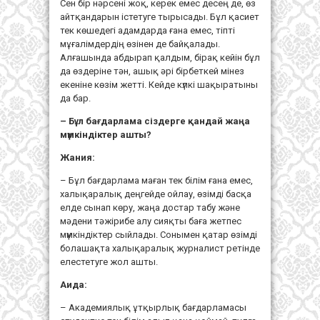
Сен бір нәрсені жоқ, керек емес десең де, өз
айтқандарын істетуге тырысады. Бұл қасиет
тек көшедегі адамдарда ғана емес, тіпті
мұғалімдердің өзінен де байқалады.
Алғашында абдырап қалдым, бірақ кейін бұл
да өздеріне тән, ашық әрі бірбеткей мінез
екеніне көзім жетті. Кейде күлкі шақыратыны
да бар.
–
Бұл бағдарлама сіздерге қандай жаңа
мүмкіндіктер ашты?
Жания:
– Бұл бағдарлама маған тек білім ғана емес,
халықаралық деңгейде ойлау, өзімді басқа
елде сынап көру, жаңа достар табу және
мәдени тәжірибе алу сияқты баға жетпес
мүмкіндіктер сыйлады. Сонымен қатар өзімді
болашақта халықаралық журналист ретінде
елестетуге жол ашты.
Аида:
– Академиялық ұтқырлық бағдарламасы