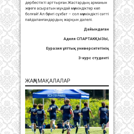
дербестікті арттырған.Жастардың арманын
жүзеге асыратын мұндай мүмкіндіктер көп
болғай! Ал бүгінгі сұхбат – сол мүмкіндікті сәтті
пайдаланғандардың жарқын дәлелі.
Дайындаған
Аделя СПАРТАКҚЫЗЫ,
Еуразия ұлттық университетінің
3-курс студенті
ЖАҢА МАҚАЛАЛАР