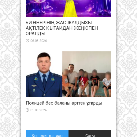
БИ ӨНЕРІНІҢ ЖАС ЖҰЛДЫЗЫ
АҚТІЛЕК ҚЫТАЙДАН ЖЕҢІСПЕН
ОРАЛДЫ
06.08.2026
Полицей бес баланы өрттен құтқарды
01.08.2026
Көп оқылғандар
Соңғы