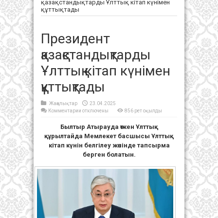
қазақстандықтарды Ұлттық кітап күнімен
құттықтады
Президент
қазақстандықтарды
Ұлттық кітап күнімен
құттықтады
Жаңалықтар
23.04.2025
к
Комментарии
отключены
856 рет оқылды
записи
Президент
Былтыр Атырауда өткен Ұлттық
қазақстандықтарды
Ұлттық
құрылтайда Мемлекет басшысы Ұлттық
кітап
күнімен
кітап күнін белгілеу жөнінде тапсырма
құттықтады
берген болатын.