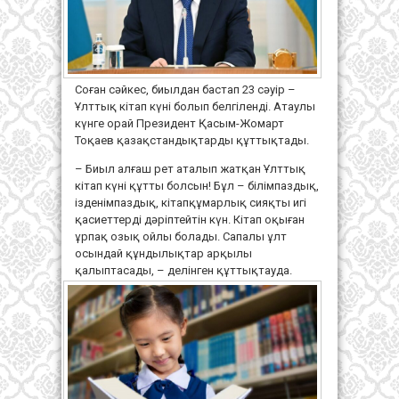
Соған сәйкес, биылдан бастап 23 сәуір –
Ұлттық кітап күні болып белгіленді. Атаулы
күнге орай Президент Қасым-Жомарт
Тоқаев қазақстандықтарды құттықтады.
– Биыл алғаш рет аталып жатқан Ұлттық
кітап күні құтты болсын! Бұл – білімпаздық,
ізденімпаздық, кітапқұмарлық сияқты игі
қасиеттерді дәріптейтін күн. Кітап оқыған
ұрпақ озық ойлы болады. Сапалы ұлт
осындай құндылықтар арқылы
қалыптасады, – делінген құттықтауда.