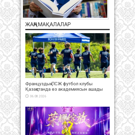
ЖАҢА МАҚАЛАЛАР
Француздық ПСЖ футбол клубы
Қазақстанда өз академиясын ашады
06.08.2026