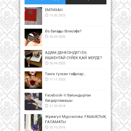
ЕМТИХАН
15.05.2023
Өз бағаңды білесің бе?
26.04.2026
АДАМ ДЕНЕСІНДЕГІ ЕҢ
КІШКЕНТАЙ СҮЙЕК ҚАЙ ЖЕРДЕ?
26.04.2025
Тәнге түскен таңбалар…
11.11.2023
Facebook-ті бағындырған
бағдарламашы
27.09.2018
Жұмагүл Мұрсалова. ҒАШЫҚТЫҚ
ҒАЛАМАТЫ
25.10.2016