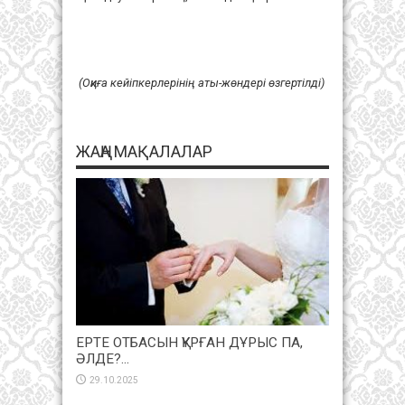
(Оқиға кейіпкерлерінің аты-жөндері өзгертілді)
ЖАҢА МАҚАЛАЛАР
ЕРТЕ ОТБАСЫН ҚҰРҒАН ДҰРЫС ПА,
ӘЛДЕ?…
29.10.2025