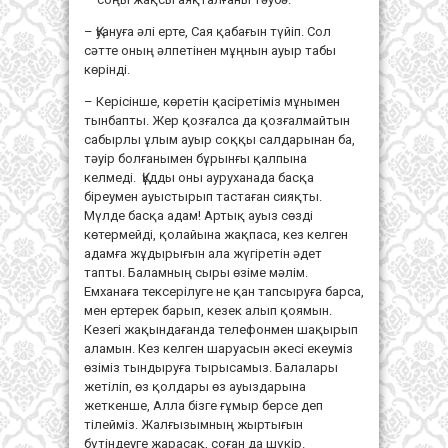
– Қуануға әлі ерте, Сая қабағын түйіп. Сол
сәтте оның әлпетінен мұңнын ауыр табы
көрінді.
– Керісінше, көретін қасіретіміз мұнымен
тынбапты. Жер қозғалса да қозғалмайтын
сабырлы ұлым ауыр соққы салдарынан ба,
тәуір болғанымен бұрынғы қалпына
келмеді. Құдды оны ауруханада басқа
біреумен ауыстырып тастаған сияқты.
Мүлде басқа адам! Артық ауыз сөзді
көтермейді, қолайына жақпаса, кез келген
адамға жұдырығын ала жүгіретін әдет
тапты. Баламның сыры өзіме мәлім.
Емханаға тексерілуге не қан тапсыруға барса,
мен ертерек барып, кезек алып қоямын.
Кезегі жақындағанда телефонмен шақырып
аламын. Кез келген шаруасын әкесі екеуміз
өзіміз тындыруға тырысамыз. Балалары
жетіліп, өз қолдары өз ауыздарына
жеткенше, Алла бізге ғұмыр берсе деп
тілейміз. Жалғызымның жыртығын
бүтіндеуге жарасақ, соған да шүкір.