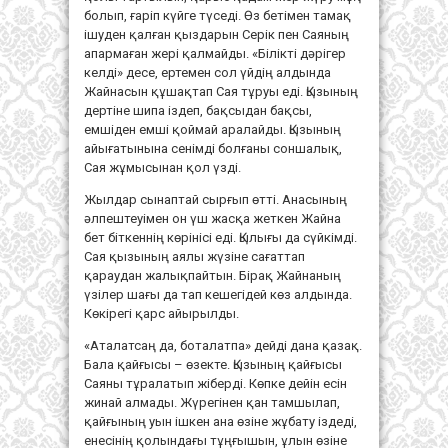
болып, ғаріп күйге түседі. Өз бетімен тамақ
ішуден қалған қыздарын Серік пен Саяның
апармаған жері қалмайды. «Білікті дәрігер
келді» десе, ертемен сол үйдің алдында
Жайнасын құшақтап Сая тұруы еді. Қызының
дертіне шипа іздеп, бақсыдан бақсы,
емшіден емші қоймай аралайды. Қызының
айығатынына сенімді болғаны соншалық,
Сая жұмысынан қол үзді.
Жылдар сынаптай сырғып өтті. Анасының
әлпештеуімен он үш жасқа жеткен Жайна
бет біткеннің көрінісі еді. Қылығы да сүйкімді.
Сая қызының аялы жүзіне сағаттап
қараудан жалықпайтын. Бірақ Жайнаның
үзілер шағы да тап кешегідей көз алдында.
Көкірегі қарс айырылды.
«Аталатсаң да, боталатпа» дейді дана қазақ.
Бала қайғысы – өзекте. Қызының қайғысы
Саяны тұралатып жіберді. Көпке дейін есін
жинай алмады. Жүрегінен қан тамшылап,
қайғының уын ішкен ана өзіне жұбату іздеді,
енесінің қолындағы тұңғышын, ұлын өзіне