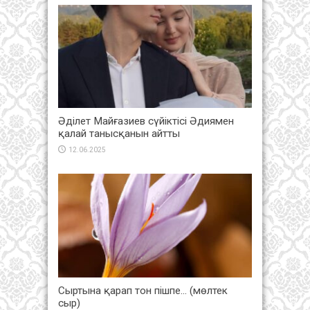
Әділет Майғазиев сүйіктісі Әдиямен
қалай танысқанын айтты
12.06.2025
Сыртына қарап тон пішпе… (мөлтек
сыр)