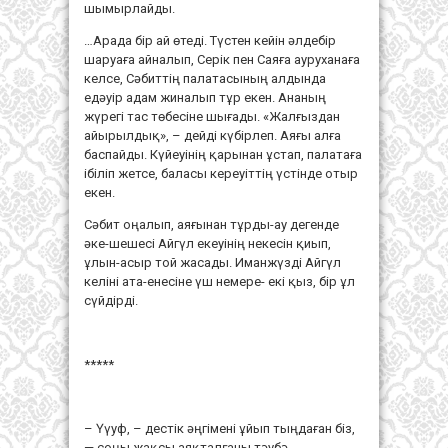
шымырлайды.
…Арада бір ай өтеді. Түстен кейін әлдебір
шаруаға айналып, Серік пен Саяға ауруханаға
келсе, Сәбиттің палатасының алдында
едәуір адам жиналып тұр екен. Ананың
жүрегі тас төбесіне шығады. «Жалғыздан
айырылдық», – дейді күбірлеп. Аяғы алға
баспайды. Күйеуінің қарынан ұстап, палатаға
ібіліп жетсе, баласы кереуіттің үстінде отыр
екен.
Сәбит оңалып, аяғынан тұрды-ау дегенде
әке-шешесі Айгүл екеуінің некесін қиып,
ұлын-асыр той жасады. Иманжүзді Айгүл
келіні ата-енесіне үш немере- екі қыз, бір ұл
сүйдірді.
*****
– Үүуф, – дестік әңгімені ұйып тыңдаған біз,
— соңы жақсы аяқталғаны тәубә.