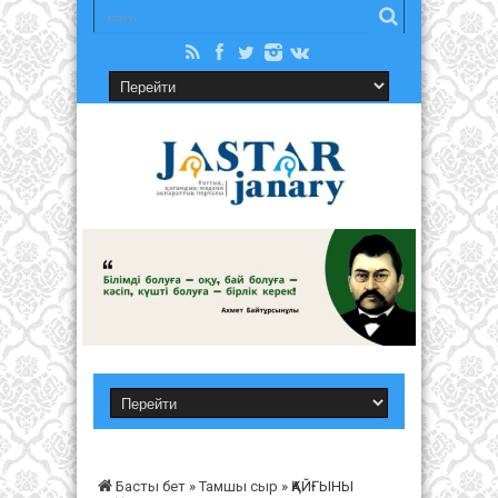
Басты бет
»
Тамшы сыр
»
ҚАЙҒЫНЫ