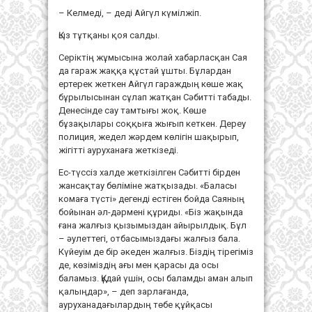
– Келмеді, – деді Айгүл күмілжіп.
Қыз тұтқаны қоя салды.
Серіктің жұмысына жолай хабарласқан Сая
да гараж жаққа құстай ұшты. Бұлардан
ертерек жеткен Айгүл гараждың көше жақ
бұрылысынан сұлап жатқан Сәбитті табады.
Денесінде сау тамтығы жоқ. Көше
бұзақылары соққыға жығып кеткен. Дереу
полиция, жедел жәрдем көлігін шақырып,
жігітті ауруханаға жеткізеді.
Ес-түссіз халде жеткізілген Сәбитті бірден
жансақтау бөліміне жатқызады. «Баласы
комаға түсті» дегенді естіген бойда Саяның
бойынан әл-дәрмені құриды. «Біз жақында
ғана жалғыз қызымыздан айырылдық. Бұл
– әулеттегі, отбасымыздағы жалғыз бала.
Күйеуім де бір әкеден жалғыз. Біздің тірегіміз
де, көзіміздің ағы мен қарасы да осы
баламыз. Құдай үшін, осы баламды аман алып
қалыңдар», – деп зарлағанда,
ауруханадағылардың төбе құйқасы