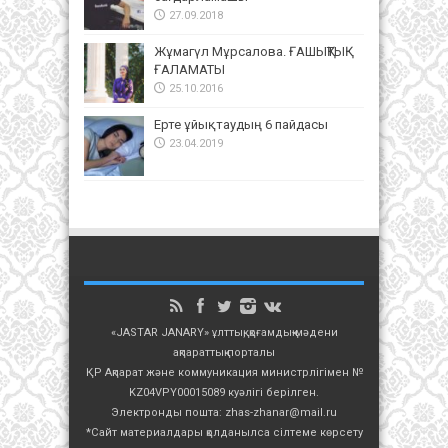
27.09.2018
Жұмагүл Мұрсалова. ҒАШЫҚТЫҚ
ҒАЛАМАТЫ
25.10.2016
Ерте ұйықтаудың 6 пайдасы
23.04.2019
«JASTAR JANARY» ұлттық, қоғамдық-мәдени
ақпараттық порталы
ҚР Ақпарат және коммуникация министрлігімен №
KZ04VPY00015089 куәлігі берілген.
Электронды пошта: zhas-zhanar@mail.ru
*Сайт материалдары қолданылса сілтеме көрсету