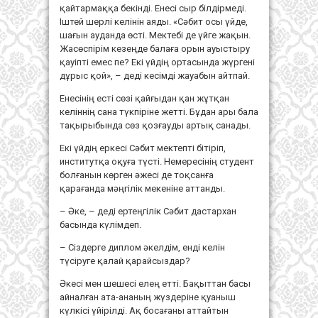
қайтармаққа бекінді. Енесі сыр білдірмеді.
Іштей шерлі келінін аяды. «Сәбит осы үйде,
шағын ауданда өсті. Мектебі де үйге жақын.
Жасөспірім кезеңде балаға орын ауыстыру
қауіпті емес пе? Екі үйдің ортасында жүргені
дұрыс қой», – деді кесімді жауабын айтпай.
Енесінің есті сөзі қайғыдан қан жұтқан
келіннің сана түкпіріне жетті. Бұдан ары бала
тақырыбында сөз қозғауды артық санады.
Екі үйдің еркесі Сәбит мектепті бітіріп,
институтқа оқуға түсті. Немересінің студент
болғанын көрген әжесі де тоқсанға
қарағанда мәңгілік мекеніне аттанды.
– Әке, – деді ертеңгілік Сәбит дастархан
басында күлімдеп.
– Сіздерге диплом әкелдім, енді келін
түсіруге қалай қарайсыздар?
Әкесі мен шешесі елең етті. Бақыттан басы
айналған ата-ананың жүздеріне қуаныш
күлкісі үйірілді. Ақ босағаны аттайтын