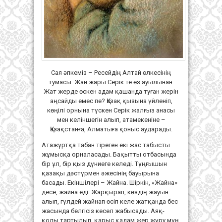
Сая әпкеміз – Ресейдің Алтай өлкесінің
тумасы. Жан жары Серік те өз ауылынан.
Жат жерде өскен адам қашанда туған жерін
аңсайды емес пе? Қазақ қызына үйленіп,
көңілі орнына түскен Серік жалғыз анасы
мен келіншегін алып, атамекеніне –
Қазақстанға, Алматыға қоныс аударады.
Атажұртқа табан тіреген екі жас табысты
жұмысқа орналасады. Бақытты отбасында
бір ұл, бір қыз дүниеге келеді. Тұңғышын
қазақы дәстүрмен әжесінің бауырына
басады. Екіншілері – Жайна. Шіркін, «Жайна»
десе, жайна еді. Жарқырап, көздің жауын
алып, гүлдей жайнап өсіп келе жатқанда бес
жасында белгісіз кесел жабысады. Аяқ-
қолы тартылып, қарыс қадам жер жүру мұң