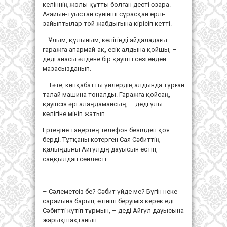
келіннің жолы құтты болған десті өзара.
Ағайын-туыстан сүйінші сұрасқан ерлі-
зайыптылар той жабдығына кірісіп кетті.
– Ұлым, құлыным, көлігіңді айдаладағы
гаражға апармай-ақ, есік алдына қойшы, –
деді анасы әлдене бір қауіпті сезгендей
мазасызданып.
– Тәте, көпқабатты үйлердің алдында тұрған
талай машина тоналды. Гаражға қойсаң,
қауіпсіз әрі алаңдамайсың, – деді ұлы
көлігіне мініп жатып.
Ертеңіне таңертең телефон безілдеп қоя
берді. Тұтқаны көтерген Сая Сәбиттің
қалыңдығы Айгүлдің дауысын естіп,
саңқылдап сөйлесті.
– Сәлеметсіз бе? Сәбит үйде ме? Бүгін неке
сарайына барып, өтініш беруіміз керек еді.
Сәбитті күтіп тұрмын, – деді Айгүл дауысына
жарықшақтанып.