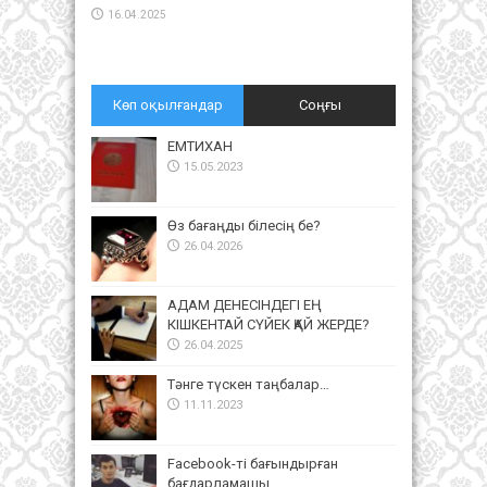
16.04.2025
Көп оқылғандар
Соңғы
ЕМТИХАН
15.05.2023
Өз бағаңды білесің бе?
26.04.2026
АДАМ ДЕНЕСІНДЕГІ ЕҢ
КІШКЕНТАЙ СҮЙЕК ҚАЙ ЖЕРДЕ?
26.04.2025
Тәнге түскен таңбалар…
11.11.2023
Facebook-ті бағындырған
бағдарламашы